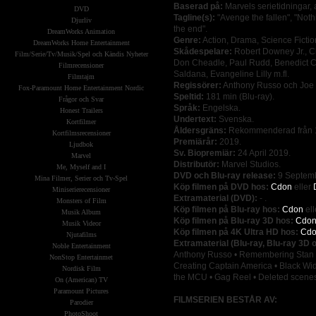
Baserad på:
Marvels serietidningar, 
DVD
Tagline(s):
"Avenge the fallen", "Nothi
Djurliv
the end".
DreamWorks Animation
Genre:
Action, Drama, Science Fiction
DreamWorks Home Entertainment
Skådespelare:
Robert Downey Jr., C
Film/Serie/Tv/Musik/Spel och Kändis Nyheter
Don Cheadle, Paul Rudd, Benedict C
Filmrecensioner
Saldana, Evangeline Lilly m.fl.
Filmtajm
Regissörer:
Anthony Russo och Joe
Fox-Paramount Home Entertainment Nordic
Speltid:
181 min (Blu-ray).
Frågor och Svar
Språk:
Engelska.
Honest Trailers
Undertext:
Svenska.
Kortfilmer
Åldersgräns:
Rekommenderad från 1
Kortfilmsrecensioner
Premiärår:
2019.
Ljudbok
Sv. Biopremiär:
24 April 2019.
Marvel
Distributör:
Marvel Studios.
Me, Myself and I
DVD och Blu-ray release:
9 Septemb
Mina Filmer, Serier och Tv-Spel
Köp filmen på DVD hos:
Cdon
eller
Miniserierecensioner
Extramaterial (DVD):
- .
Monsters of Film
Köp filmen på Blu-ray hos:
Cdon
ell
Musik Album
Köp filmen på Blu-ray 3D hos:
Cdo
Musik Videor
Köp filmen på 4K Ultra HD hos:
Cd
Njutafilms
Extramaterial (Blu-ray, Blu-ray 3D 
Noble Entertainment
Anthony Russo • Remembering Stan Le
NonStop Entertainmet
Creating Captain America • Black Wi
Nordisk Film
the MCU • Gag Reel • Deleted scene
On (American) TV
Paramount Pictures
FILMSERIEN BESTÅR AV:
Parodier
PhotoShoot