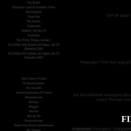
scener, känsloladdade stunder och en 
The Hustle
Extremely Loud & Incredibly Close
The Blackout
Det är dags 
Grand Isle
The Fanatic
Många av våra hjältar har som bekant 
Underwater
och de är därför nu ute ur bilden, men
Brahms: The Boy II
välbekanta platser och händelser som i
Proximity
bra om man sett samtliga filmer, annar
Tiny Pretty Things, säsong 1
i detta annars rätt så dystra och tra
En Julfilm eller Julserie om Dagen, den 24
tillsammans med sina vänner och kol
December 2020
En Julfilm eller Julserie om Dagen, den 23
December 2020
Åskguden Thor har lagt på
The Planets
(Kategorier)
I slutändan är
Avengers: Endgam
20th Century Studios
betyder ändå inte att allt är slut, Ma
3D Biorecensioner
4K Ultra HD
Avsnittsrecensioner (TV-Serie)
De återstående Avengers åker t
Biorecensioner
innan Thanos fick
Biotajm
Bloggen
Blu-ray
F
Blu-ray 3D
Bokrecensioner
Buena Vista Home Entertainment
Originaltitel:
Avengers: Endgam
DC Comics