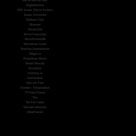
Har du inte sett den?
Highdefinition
IMP Awards (Movie Posters)
Karins Universum
Mackans Film
Monstars
MoonChild
Movie-Censorship
MoviePostersDB
Moviemans Guide
NonStop Entertainment
Othgirl.se
Prometheus Movie
Retard Messiah
Rymdfilm
Scifishop.se
Seriesmaniac
Spel och Film
Syndare i Filmparadiset
TV-Serie Posters
Tess
The Fan Carpet
Weyland industries
iHeartFantasy
Widgets &
Reklam: