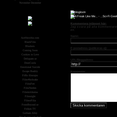
November
December
Samarbeten:
Kommentera inlägget här:
Jag svara på alla kommentarer
Other Aliens
en.
Namn:
AceShowbiz.com
BlackFilm
Blushots
E-postadress (publiceras ej):
Coming Soon
Cookies in Love
Deliquate.se
URL/Bloggadress:
DomCoola
Emotional Suicide
Escape Reality
Kommentar:
Fiffis filmtajm
Film4fucksake
FilmFett
FilmNerden
Filmkritikerna
Filmnight
FilmoFilia
FromBeyond.se
Fröken TV
Gotham Alley