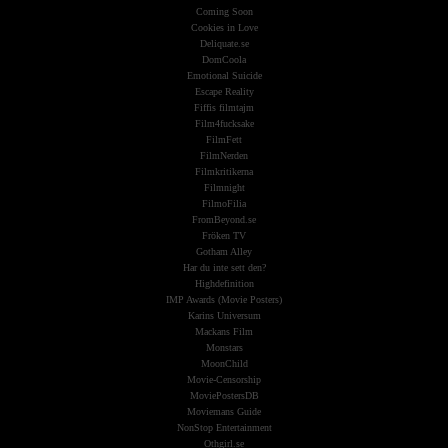
Coming Soon
Cookies in Love
Deliquate.se
DomCoola
Emotional Suicide
Escape Reality
Fiffis filmtajm
Film4fucksake
FilmFett
FilmNerden
Filmkritikerna
Filmnight
FilmoFilia
FromBeyond.se
Fröken TV
Gotham Alley
Har du inte sett den?
Highdefinition
IMP Awards (Movie Posters)
Karins Universum
Mackans Film
Monstars
MoonChild
Movie-Censorship
MoviePostersDB
Moviemans Guide
NonStop Entertainment
Othgirl.se