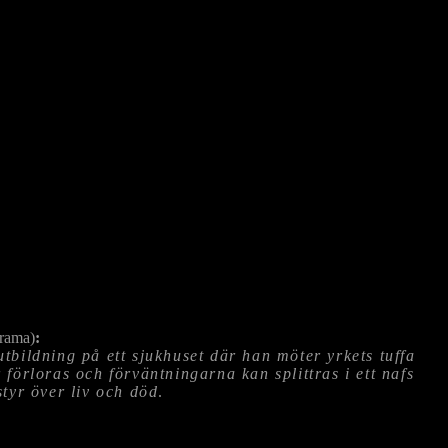
rama)
:
tbildning på ett sjukhuset där han möter yrkets tuffa
 förloras och förväntningarna kan splittras i ett nafs
styr över liv och död
.