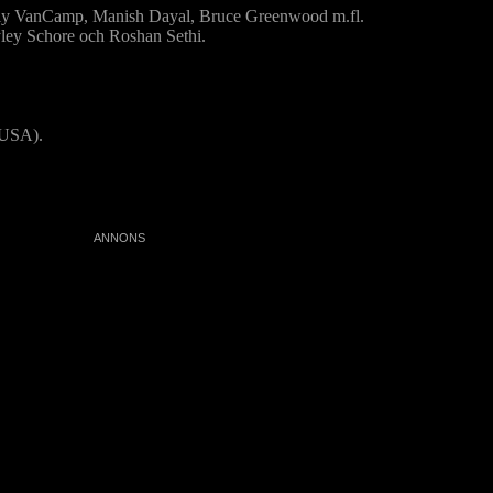
ly VanCamp, Manish Dayal, Bruce Greenwood m.fl.
ey Schore och Roshan Sethi.
(USA).