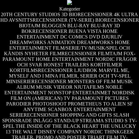
Kategorier
20TH CENTURY STUDIOS
3D BIORECENSIONER
4K ULTRA
HD
AVSNITTSRECENSIONER (TV-SERIE)
BIORECENSIONER
BIOTAJM
BLOGGEN
BLU-RAY
BLU-RAY 3D
BOKRECENSIONER
BUENA VISTA HOME
ENTERTAINMENT
DC COMICS
DVD
DJURLIV
DREAMWORKS ANIMATION
DREAMWORKS HOME
ENTERTAINMENT
FILM/SERIE/TV/MUSIK/SPEL OCH
KÄNDIS NYHETER
FILMRECENSIONER
FILMTAJM
FOX-
PARAMOUNT HOME ENTERTAINMENT NORDIC
FRÅGOR
OCH SVAR
HONEST TRAILERS
KORTFILMER
KORTFILMSRECENSIONER
LJUDBOK
MARVEL
ME,
MYSELF AND I
MINA FILMER, SERIER OCH TV-SPEL
MINISERIERECENSIONER
MONSTERS OF FILM
MUSIK
ALBUM
MUSIK VIDEOR
NJUTAFILMS
NOBLE
ENTERTAINMENT
NONSTOP ENTERTAINMET
NORDISK
FILM
ON (AMERICAN) TV
PARAMOUNT PICTURES
PARODIER
PHOTOSHOOT
PROMETHEUS TO ALIEN
SF
ANYTIME
SCANBOX ENTERTAINMENT
SERIERECENSIONER
SHOPPING AND GIFTS
SLASH
SPONSRADE INLÄGG
STAND-UP
STREAMA
STUDIO S
TV-
SPEL
THE INSIDE OF THE BLACK HEART
THE UNLUCKY
13
THE WALT DISNEY COMPANY NORDIC
THINKGEEK
TRAILER, PROMO AND POSTER
TRIART FILM
TV-