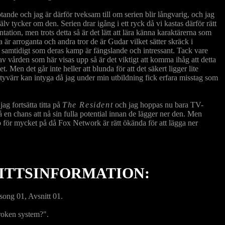
mötande och jag är därför tveksam till om serien blir långvarig, och jag
älv tycker om den. Serien drar igång i ett ryck då vi kastas därför rätt
tation, men trots detta så är det lätt att lära känna karaktärerna som
a är arroganta och andra tror de är Gudar vilket sätter skräck i
a samtidigt som deras kamp är fängslande och intressant. Tack vare
vården som här visas upp så är det viktigt att komma ihåg att detta
t. Men det går inte heller att blunda för att det säkert ligger lite
 tyvärr kan intyga då jag under min utbildning fick erfara misstag som
ag fortsätta titta på
The Resident
och jag hoppas nu bara TV-
 en chans att nå sin fulla potential innan de lägger ner den. Men
ro för mycket på då Fox Network är rätt ökända för att lägga ner
ITTSINFORMATION:
ong 01, Avsnitt 01.
roken system?".