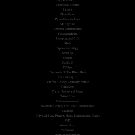
Paramount Pictures
Parodier
PhotoShoot
Prometheus to Alien
SF Anytime
Scanbox Entertainment
Serierecensioner
Shopping and Gifts
Slash
Sponsrade Inlägg
Stand-up
Streama
Studio S
TV-Spel
The Inside Of The Black Heart
The Unlucky 13
The Walt Disney Company Nordic
ThinkGeek
Trailer, Promo and Poster
TriArt Film
Tv-Serierecensioner
Twentieth Century Fox Home Entertainment
Tävlingar
Universal Sony Pictures Home Entertainment Nordic
VoD
Warner Bros.
Webbserier
Webbserierecensioner