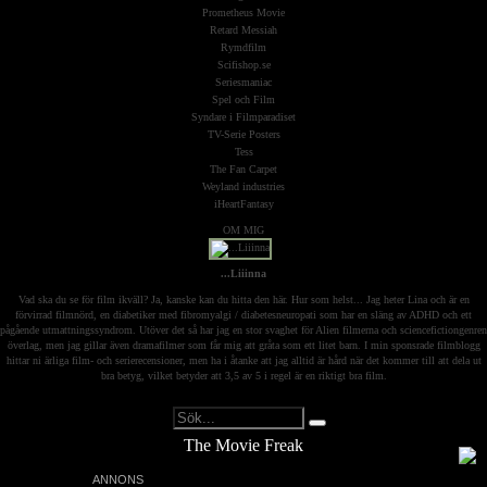
Prometheus Movie
Retard Messiah
Rymdfilm
Scifishop.se
Seriesmaniac
Spel och Film
Syndare i Filmparadiset
TV-Serie Posters
Tess
The Fan Carpet
Weyland industries
iHeartFantasy
OM MIG
...Liiinna
Vad ska du se för film ikväll? Ja, kanske kan du hitta den här. Hur som helst... Jag heter Lina och är en
förvirrad filmnörd, en diabetiker med fibromyalgi / diabetesneuropati som har en släng av ADHD och ett
pågående utmattningssyndrom. Utöver det så har jag en stor svaghet för Alien filmerna och sciencefictiongenren
överlag, men jag gillar även dramafilmer som får mig att gråta som ett litet barn. I min sponsrade filmblogg
hittar ni ärliga film- och serierecensioner, men ha i åtanke att jag alltid är hård när det kommer till att dela ut
bra betyg, vilket betyder att 3,5 av 5 i regel är en riktigt bra film.
The Movie Freak