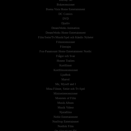
Bokrecensioner
Buena Vista Home Entertainment
DC Comics
DVD
Djurliv
DreamWorks Animation
DreamWorks Home Entertainment
Film/Serie/Tv/Musik/Spel och Kändis Nyheter
Filmrecensioner
Filmtajm
Fox-Paramount Home Entertainment Nordic
Frågor och Svar
Honest Trailers
Kortfilmer
Kortfilmsrecensioner
Ljudbok
Marvel
Me, Myself and I
Mina Filmer, Serier och Tv-Spel
Miniserierecensioner
Monsters of Film
Musik Album
Musik Videor
Njutafilms
Noble Entertainment
NonStop Entertainmet
Nordisk Film
On (American) TV