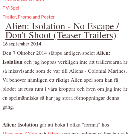
TV-Spel
Trailer, Promo and Poster
Alien: Isolation - No Escape /
Don't Shoot (Teaser Trailers)
16 september 2014
Alien:
Den 7 Oktober 2014 släpps äntligen spelet
Isolation
och jag hoppas verkligen inte att trailers:arna är
så missvisande som de var till Aliens - Colonial Marines.
Vi behöver nämligen ett riktigt Alien spel som kan få
blodet att rusa runt i våra kroppar och även om jag inte är
en spelmänniska så har jag stora förhoppningar denna
gång.
Alien: Isolation
går att boka i olika "format" hos
Discshop
,
Cdon
och
Ginza
och personligen så har jag valt