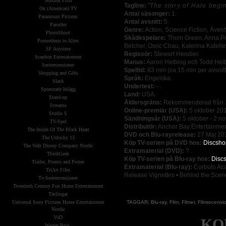
Nordisk Film
Tagline:
"
The story of Halo begi
On (American) TV
Antal säsonger:
1.
Paramount Pictures
Antal avsnitt:
5.
Parodier
Genre:
Action, Science Fiction, Ävent
PhotoShoot
Skådespelare:
Thom Green, Anna Pop
Prometheus to Alien
Belcher, Osric Chau, Katerina Kateliev
SF Anytime
Regissör:
Stewart Hendler.
Scanbox Entertainment
Manus:
Aaron Helbing och Todd Helb
Serierecensioner
Speltid:
83 min (ca 15 min per avsnitt)
Shopping and Gifts
Språk:
Engelska.
Slash
Undertext:
- .
Sponsrade Inlägg
Land:
USA.
Stand-up
Åldersgräns:
Rekommenderad från 1
Streama
Online-premiär (USA):
5 oktober 20
Studio S
Sändningsår (USA):
5 oktober - 2 n
TV-Spel
Distributör:
Anchor Bay Entertainmen
The Inside Of The Black Heart
DVD och Blu-rayrelease:
27 Maj 201
The Unlucky 13
Köp TV-serien på DVD hos:
Discshop
The Walt Disney Company Nordic
Extramaterial (DVD):
? .
ThinkGeek
Köp TV-serien på Blu-ray hos:
Discs
Trailer, Promo and Poster
Extramaterial (Blu-ray):
Corbulo Acad
TriArt Film
Release Vignettes • Behind the Scen
Tv-Serierecensioner
Twentieth Century Fox Home Entertainment
Tävlingar
Universal Sony Pictures Home Entertainment
TAGGAR:
Blu-ray
,
Film
,
Filmer
,
Filmrecensi
Nordic
VoD
KO
Warner Bros.