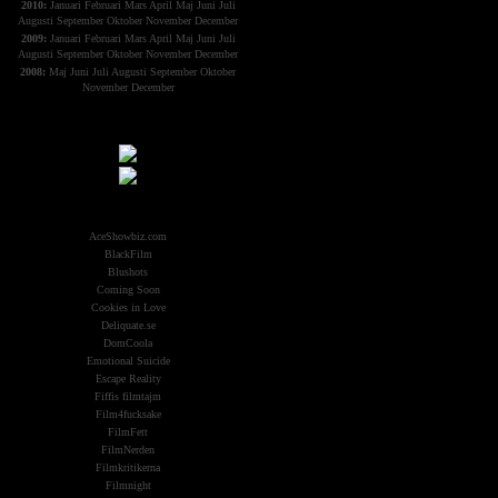
2010:
Januari
Februari
Mars
April
Maj
Juni
Juli
Augusti
September
Oktober
November
December
2009:
Januari
Februari
Mars
April
Maj
Juni
Juli
Augusti
September
Oktober
November
December
2008:
Maj
Juni
Juli
Augusti
September
Oktober
November
December
Samarbeten:
Other Aliens
AceShowbiz.com
BlackFilm
Blushots
Coming Soon
Cookies in Love
Deliquate.se
DomCoola
Emotional Suicide
Escape Reality
Fiffis filmtajm
Film4fucksake
FilmFett
FilmNerden
Filmkritikerna
Filmnight