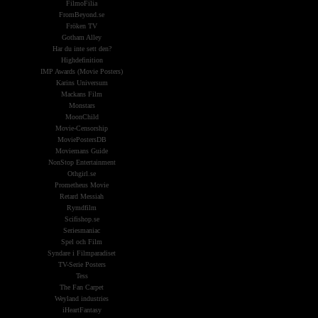
FilmoFilia
FromBeyond.se
Fröken TV
Gotham Alley
Har du inte sett den?
Highdefinition
IMP Awards (Movie Posters)
Karins Universum
Mackans Film
Monstars
MoonChild
Movie-Censorship
MoviePostersDB
Moviemans Guide
NonStop Entertainment
Othgirl.se
Prometheus Movie
Retard Messiah
Rymdfilm
Scifishop.se
Seriesmaniac
Spel och Film
Syndare i Filmparadiset
TV-Serie Posters
Tess
The Fan Carpet
Weyland industries
iHeartFantasy