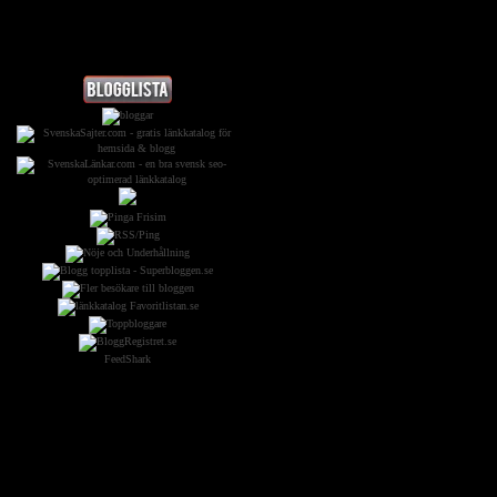
Widgets &
Reklam:
FeedShark