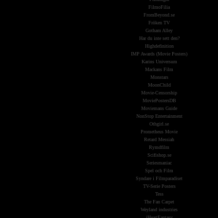
FilmoFilia
FromBeyond.se
Fröken TV
Gotham Alley
Har du inte sett den?
Highdefinition
IMP Awards (Movie Posters)
Karins Universum
Mackans Film
Monstars
MoonChild
Movie-Censorship
MoviePostersDB
Moviemans Guide
NonStop Entertainment
Othgirl.se
Prometheus Movie
Retard Messiah
Rymdfilm
Scifishop.se
Seriesmaniac
Spel och Film
Syndare i Filmparadiset
TV-Serie Posters
Tess
The Fan Carpet
Weyland industries
iHeartFantasy