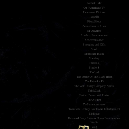
Nordisk Film
On (American) TV
Paramount Pictures
Parodier
PhotoShoot
Prometheus to Alien
SF Anytime
Scanbox Entertainment
Serierecensioner
Shopping and Gifts
Slash
Sponsrade Inlägg
Stand-up
Streama
Studio S
TV-Spel
The Inside Of The Black Heart
The Unlucky 13
The Walt Disney Company Nordic
ThinkGeek
Trailer, Promo and Poster
TriArt Film
Tv-Serierecensioner
Twentieth Century Fox Home Entertainment
Tävlingar
Universal Sony Pictures Home Entertainment
Nordic
VoD