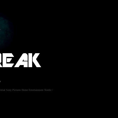
r
ersal Sony Pictures Home Entertainment Nordic
/
 hans andel från olika gäng.
te kämpa för att skydda det som