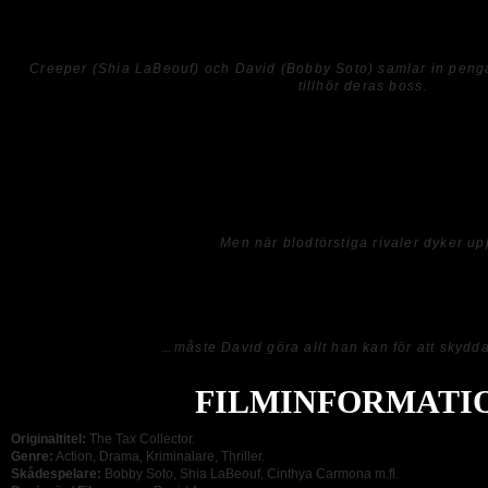
filmerna för att hänga med i handlingen, detta eftersom enbart en karaktär dyker
Creeper (Shia LaBeouf) och David (Bobby Soto) samlar in peng
tillhör deras boss
.
Filmen riktat in sig på gängbråk och pengainsamling, och den som inte betalar får 
handling som jag inte är vidare förtjust i och just därför hade jag svårt för att napp
mest uttråkad och ointresserad av vad som hände vilket också resulterade i att de
kändes oerhört lång samtidigt som jag inte imponerades av skådespelsprestationen
hänga i julgranen då kvaliteten liknar en DVD med matt och något oskarp bild.
Men när blodtörstiga rivaler dyker up
Överlag så är
THE TAX COLLECTOR
en klassisk och uttjatade gangstergäng-
något nytt, och även om den ändå är okej och kan tilltala några så gör man bäst i 
...
måste David göra allt han kan för att skydda
FILMINFORMATI
Originaltitel:
The Tax Collector.
Genre:
Action, Drama, Kriminalare, Thriller.
Skådespelare:
Bobby Soto, Shia LaBeouf, Cinthya Carmona m.fl.