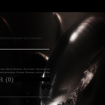
ded Dress Scene
•
Tax Collection
view
,
Movie Reviews
,
Recension
,
Recensioner
,
sionsexemplar
,
Review
,
Reviews
,
action
,
thriller
.
 (0)