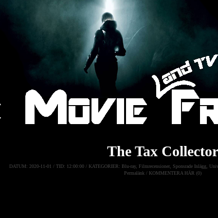
The Tax Collecto
DATUM:
2020-11-01 /
TID:
12:00:00 /
KATEGORIER:
Blu-ray
,
Filmrecensioner
,
Sponsrade Inlägg
,
Univ
Permalänk
/
KOMMENTERA HÄR (0)
The Tax Collector
David och Creeper jobbar för gangsterkungen Wizard och samlar in
Men när Wizards gamla rival återvänder ändras allt och David mås
betyder mest, vill säga hans familj
.