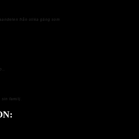
 upp och ett gäng nämns.
aandelen från olika gäng som
betala ett högt pris. Detta är en
a på den röda tråden. Istället satt jag
n annars rätt så korta speltiden
. Därtill är Blu-ray utgåvan inget att
p
...
film vars handling inte bjuder på
att låta den vara.
 sin familj
.
ON: