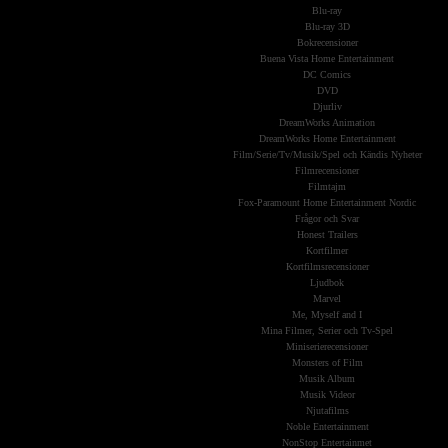
Blu-ray
Blu-ray 3D
Bokrecensioner
Buena Vista Home Entertainment
DC Comics
DVD
Djurliv
DreamWorks Animation
DreamWorks Home Entertainment
Film/Serie/Tv/Musik/Spel och Kändis Nyheter
Filmrecensioner
Filmtajm
Fox-Paramount Home Entertainment Nordic
Frågor och Svar
Honest Trailers
Kortfilmer
Kortfilmsrecensioner
Ljudbok
Marvel
Me, Myself and I
Mina Filmer, Serier och Tv-Spel
Miniserierecensioner
Monsters of Film
Musik Album
Musik Videor
Njutafilms
Noble Entertainment
NonStop Entertainmet