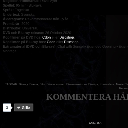
Regissör / Filmmanus:
David Ayer.
Speltid:
95 min (Blu-ray).
Språk:
Engelska.
Undertext:
Svenska.
Åldersgräns:
Rekommenderad från 15 år.
Premiärår:
2020.
Distributör:
Universal.
DVD och Blu-ray release:
26 Oktober 2020.
Köp filmen på DVD hos:
Cdon
eller
Discshop
.
Köp filmen på Blu-ray hos:
Cdon
eller
Discshop
.
Extramaterial (DVD och Blu-ray):
Chat with Sensei •
Extended Opening
•
Exten
Montage
.
TAGGAR:
Blu-ray
,
Drama
,
Film
,
Filmrecension
,
Filmrecensioner
,
Filmtips
,
Kriminalare
,
Movie Re
Recen
KOMMENTERA HÄR
3
Gilla