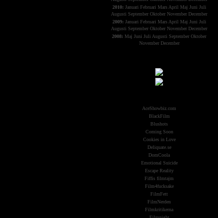
2010:
Januari
Februari
Mars
April
Maj
Juni
Juli
Augusti
September
Oktober
November
December
2009:
Januari
Februari
Mars
April
Maj
Juni
Juli
Augusti
September
Oktober
November
December
2008:
Maj
Juni
Juli
Augusti
September
Oktober
November
December
Samarbeten:
Other Aliens
AceShowbiz.com
BlackFilm
Blushots
Coming Soon
Cookies in Love
Deliquate.se
DomCoola
Emotional Suicide
Escape Reality
Fiffis filmtajm
Film4fucksake
FilmFett
FilmNerden
Filmkritikerna
Filmnight