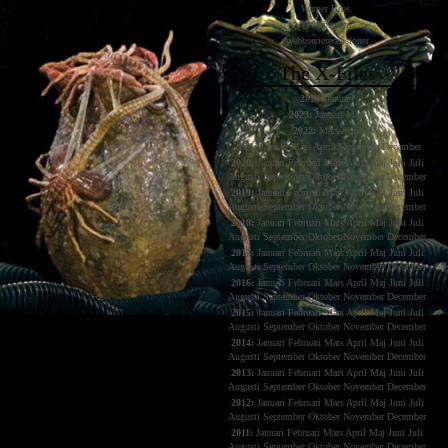
Warner Bros.
Webbserier
Webbserierecensioner
The X-Files
2024:
Januari
2023:
Januari
Mars
2022:
Mars
April
2021:
Januari
Mars
April
September
December
2020:
Januari
Februari
Mars
April
Maj
Juni
Juli
Augusti
September
Oktober
November
December
2019:
Januari
Februari
Mars
April
Maj
Juni
Juli
Augusti
September
Oktober
November
December
2018:
Januari
Februari
Mars
April
Maj
Juni
Juli
Augusti
September
Oktober
November
December
2017:
Januari
Februari
Mars
April
Maj
Juni
Juli
Augusti
September
Oktober
November
December
2016:
Januari
Februari
Mars
April
Maj
Juni
Juli
Augusti
September
Oktober
November
December
2015:
Januari
Februari
Mars
April
Maj
Juni
Juli
Augusti
September
Oktober
November
December
2014:
Januari
Februari
Mars
April
Maj
Juni
Juli
Augusti
September
Oktober
November
December
2013:
Januari
Februari
Mars
April
Maj
Juni
Juli
Augusti
September
Oktober
November
December
2012:
Januari
Februari
Mars
April
Maj
Juni
Juli
Augusti
September
Oktober
November
December
2011:
Januari
Februari
Mars
April
Maj
Juni
Juli
Augusti
September
Oktober
November
December