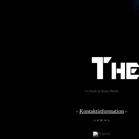
Go Back to Home Planet
Kontaktinformation
❤
❤
♥ ❤ 🖤 ❤ ♥