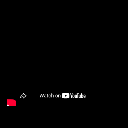
BETYG och RECENSION
:
THE TAX COLLECTOR
är skriven och regisseras av David Ayer och ta plats
filmer
Training Day
(2001) och
Harsh Times
(2005). Däremot behöver man in