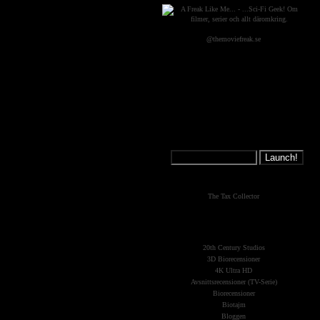
@themoviefreak.se
Jump on a
Spaceship:
What's New?
The Tax Collector
The Planets
(Kategorier)
20th Century Studios
3D Biorecensioner
4K Ultra HD
Avsnittsrecensioner (TV-Serie)
Biorecensioner
Biotajm
Bloggen