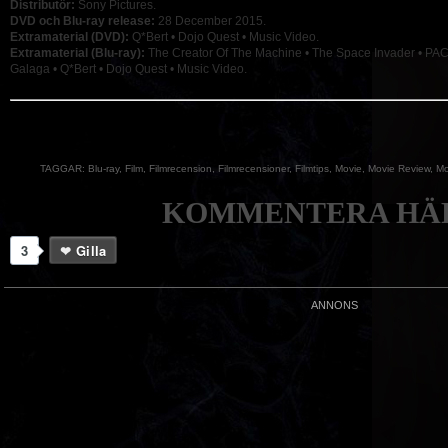
Distributör:
Sony Pictures.
DVD och Blu-ray release:
28 December 2015.
Extramaterial (DVD):
Q*Bert • Dojo Quest • Music Video.
Extramaterial (Blu-ray):
The Creator Of The Machine • The Space Invader • PA
Galaga • Q*Bert • Dojo Quest • Music Video.
TAGGAR:
Blu-ray
,
Film
,
Filmrecension
,
Filmrecensioner
,
Filmtips
,
Movie
,
Movie Review
,
Mo
KOMMENTERA HÄR
3
Gilla