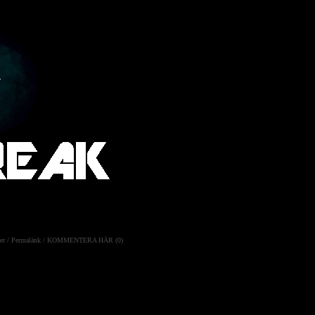
er
/
Permalänk
/
KOMMENTERA HÄR (0)
 från att invaderas av