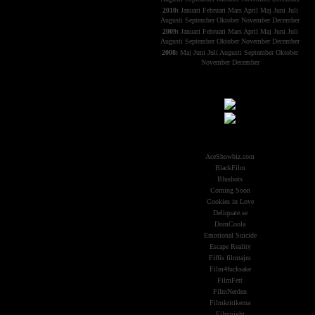
2010:
Januari
Februari
Mars
April
Maj
Juni
Juli
Augusti
September
Oktober
November
December
2009:
Januari
Februari
Mars
April
Maj
Juni
Juli
Augusti
September
Oktober
November
December
2008:
Maj
Juni
Juli
Augusti
September
Oktober
November
December
Samarbeten:
Other Aliens
AceShowbiz.com
BlackFilm
Blushots
Coming Soon
Cookies in Love
Deliquate.se
DomCoola
Emotional Suicide
Escape Reality
Fiffis filmtajm
Film4fucksake
FilmFett
FilmNerden
Filmkritikerna
Filmnight