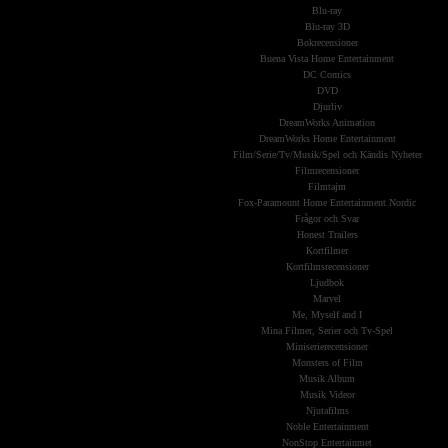
Blu-ray
Blu-ray 3D
Bokrecensioner
Buena Vista Home Entertainment
DC Comics
DVD
Djurliv
DreamWorks Animation
DreamWorks Home Entertainment
Film/Serie/Tv/Musik/Spel och Kändis Nyheter
Filmrecensioner
Filmtajm
Fox-Paramount Home Entertainment Nordic
Frågor och Svar
Honest Trailers
Kortfilmer
Kortfilmsrecensioner
Ljudbok
Marvel
Me, Myself and I
Mina Filmer, Serier och Tv-Spel
Miniserierecensioner
Monsters of Film
Musik Album
Musik Videor
Njutafilms
Noble Entertainment
NonStop Entertainmet