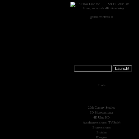
@themoviefreak.se
Jump on a
Spaceship:
What's New?
Pixels
The Planets
(Kategorier)
20th Century Studios
3D Biorecensioner
4K Ultra HD
Avsnittsrecensioner (TV-Serie)
Biorecensioner
Biotajm
Bloggen