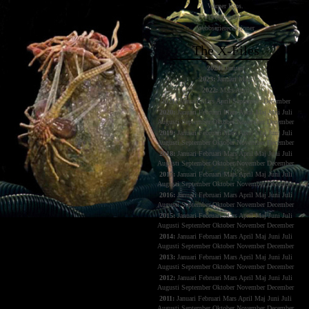
Warner Bros.
Webbserier
Webbserierecensioner
The X-Files
2024:
Januari
2023:
Januari
Mars
2022:
Mars
April
2021:
Januari
Mars
April
September
December
2020:
Januari
Februari
Mars
April
Maj
Juni
Juli
Augusti
September
Oktober
November
December
2019:
Januari
Februari
Mars
April
Maj
Juni
Juli
Augusti
September
Oktober
November
December
2018:
Januari
Februari
Mars
April
Maj
Juni
Juli
Augusti
September
Oktober
November
December
2017:
Januari
Februari
Mars
April
Maj
Juni
Juli
Augusti
September
Oktober
November
December
2016:
Januari
Februari
Mars
April
Maj
Juni
Juli
Augusti
September
Oktober
November
December
2015:
Januari
Februari
Mars
April
Maj
Juni
Juli
Augusti
September
Oktober
November
December
2014:
Januari
Februari
Mars
April
Maj
Juni
Juli
Augusti
September
Oktober
November
December
2013:
Januari
Februari
Mars
April
Maj
Juni
Juli
Augusti
September
Oktober
November
December
2012:
Januari
Februari
Mars
April
Maj
Juni
Juli
Augusti
September
Oktober
November
December
2011:
Januari
Februari
Mars
April
Maj
Juni
Juli
Augusti
September
Oktober
November
December