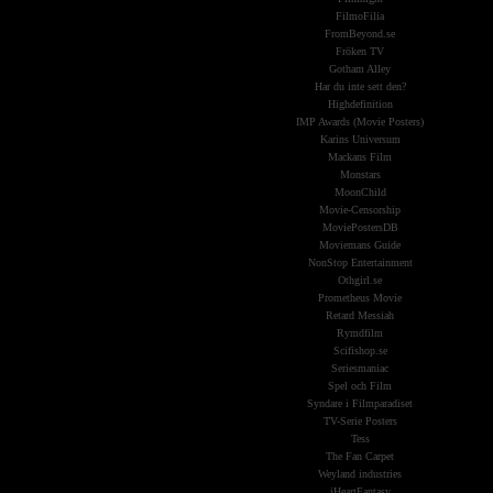
FilmoFilia
FromBeyond.se
Fröken TV
Gotham Alley
Har du inte sett den?
Highdefinition
IMP Awards (Movie Posters)
Karins Universum
Mackans Film
Monstars
MoonChild
Movie-Censorship
MoviePostersDB
Moviemans Guide
NonStop Entertainment
Othgirl.se
Prometheus Movie
Retard Messiah
Rymdfilm
Scifishop.se
Seriesmaniac
Spel och Film
Syndare i Filmparadiset
TV-Serie Posters
Tess
The Fan Carpet
Weyland industries
iHeartFantasy