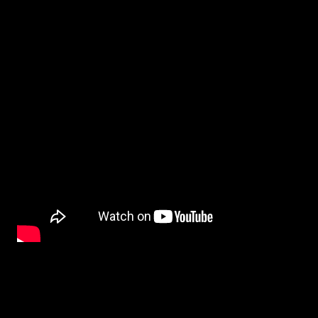
BETYG och RECENSION
:
Pixels
är filmen som väcker spelbarndomsminnena till liv och som hade kunnat b
för Adam Sandler som med sin blotta närvaro förstör ännu en film. Nu är det tack o 
vad många säger men den är dock inte alls vidare rolig utan snarare för fjantig för