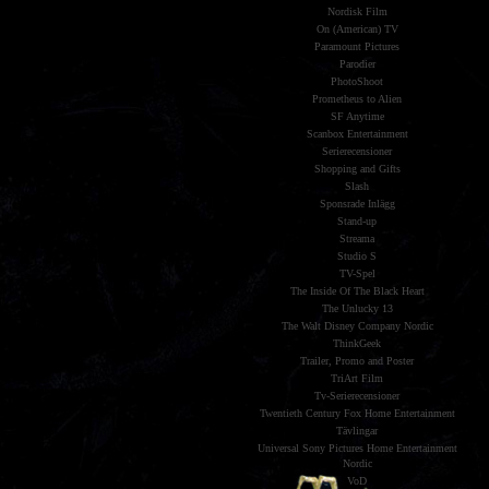
Nordisk Film
On (American) TV
Paramount Pictures
Parodier
PhotoShoot
Prometheus to Alien
SF Anytime
Scanbox Entertainment
Serierecensioner
Shopping and Gifts
Slash
Sponsrade Inlägg
Stand-up
Streama
Studio S
TV-Spel
The Inside Of The Black Heart
The Unlucky 13
The Walt Disney Company Nordic
ThinkGeek
Trailer, Promo and Poster
TriArt Film
Tv-Serierecensioner
Twentieth Century Fox Home Entertainment
Tävlingar
Universal Sony Pictures Home Entertainment
Nordic
VoD