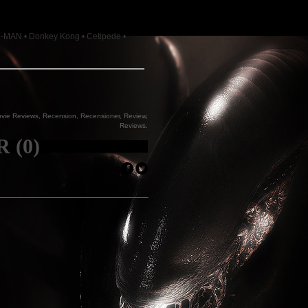
C-MAN • Donkey Kong • Cetipede •
vie Reviews
,
Recension
,
Recensioner
,
Review
,
Reviews
.
 (0)