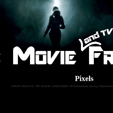
Pixels
DATUM:
2019-01-18 /
TID:
00:00:00 /
KATEGORIER:
3D Biorecensioner
,
Blu-ray
,
Filmrecension
Pixels
(Action, Komedi, Science Fiction)
:
Ett gäng tv-spelsexperter från 80-talet ingriper för att rädda jorden
utomjordingar som kommer i skepnader av spelkaraktärer
.