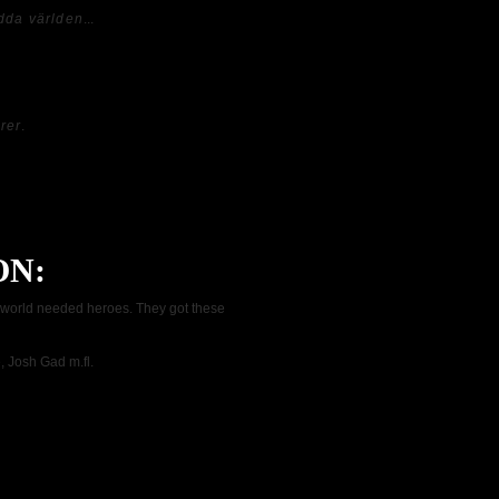
ädda världen
...
de flesta. Därtill kan jag tycka att
set och val av skådespelare.
rer
.
ill de förväntningar man hade innan den
.
ON:
he world needed heroes. They got these
 Josh Gad m.fl.