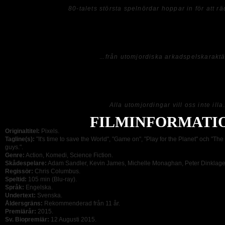
80-talets största spelnördar hoppar in för att r
Referenserna till diverse spel är många och är man i rätt ålder så känner man igen 
filmen är relativt snyggt gjord och problemet ligger i stället i det barnsliga manu
...
från utomjordiska arkadspelskaraktä
När allt kommer till kritan så är
Pixels
lite av en besvikelse som inte lever upp t
väl kom ut, men på det stora hela så är detta ändå en fungerande film.
Alla utomjordingar vill oss inte illa
FILMINFORMATI
Originaltitel:
Pixels.
Tagline(s):
"It's time to save the World", "Game on", "Play for the Planet" och "T
guys.".
Genre:
Action, Komedi, Science Fiction.
Skådespelare:
Adam Sandler, Kevin James, Michelle Monaghan, Peter Dinklage,
Regissör:
Chris Columbus.
Speltid:
105 min (Blu-ray).
Språk:
Engelska.
Undertext:
Svenska.
Åldersgräns:
Rekommenderad från 11 år.
Premiärår:
2015.
Sv. Biopremiär:
12 Augusti 2015.