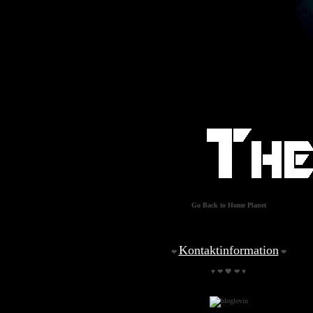
Go Back to Home Planet
Kontaktinformation
❤
❤
♥ ❤ 🖤 ❤ ♥