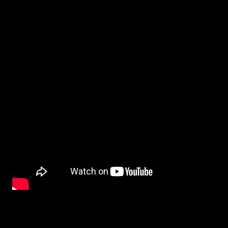
lura döden innan tiden har runnit ut.
BETYG och RECENSION
:
COUNTDOWN
är en lagom halvdum skräckis som passar bra att slötitta på i 