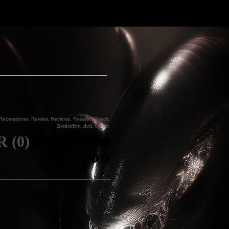
Recensioner
,
Review
,
Reviews
,
Rysare
,
Skräck
,
Skräckfilm
,
dvd
,
thriller
.
 (0)