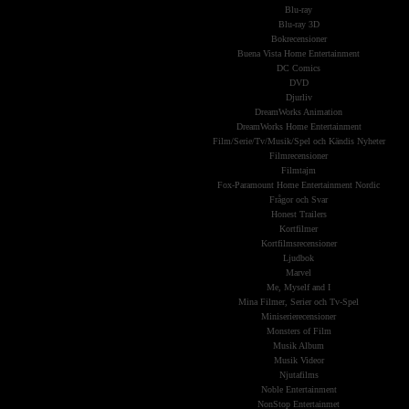
Blu-ray
Blu-ray 3D
Bokrecensioner
Buena Vista Home Entertainment
DC Comics
DVD
Djurliv
DreamWorks Animation
DreamWorks Home Entertainment
Film/Serie/Tv/Musik/Spel och Kändis Nyheter
Filmrecensioner
Filmtajm
Fox-Paramount Home Entertainment Nordic
Frågor och Svar
Honest Trailers
Kortfilmer
Kortfilmsrecensioner
Ljudbok
Marvel
Me, Myself and I
Mina Filmer, Serier och Tv-Spel
Miniserierecensioner
Monsters of Film
Musik Album
Musik Videor
Njutafilms
Noble Entertainment
NonStop Entertainmet