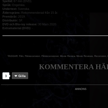
Speltid:
87 min (DVD).
Språk:
Engelska.
Undertext:
Svenska.
Åldersgräns:
Rekommenderad från 15 år.
Premiärår:
2019.
Distributör:
SF.
DVD och Blu-ray release:
30 Mars 2020.
Extramaterial (DVD):
- .
TAGGAR:
Film
,
Filmrecension
,
Filmrecensioner
,
Movie Review
,
Movie Reviews
,
Recension
,
KOMMENTERA HÄR
3
Gilla