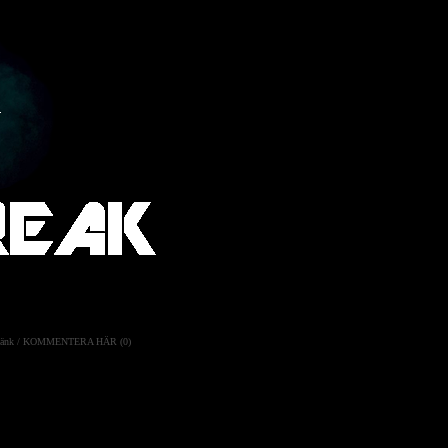
änk
/
KOMMENTERA HÄR (0)
unna förutspå när man kommer
t börjar mystiska saker att hända
e hon försöka hitta ett sätt att