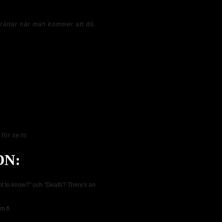
änta på upplösningen.
rättar när man kommer att dö
.
ör att överleva sitt öde som en
et faktiskt lite spännande och intressant.
ven lite kass humor förbi som förgyller
ositivt... även om den kanske inte är
 för sent
.
ON:
ant to know?" och "Death? There's an
m.fl.