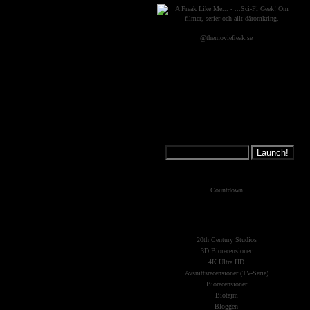
@themoviefreak.se
Jump on a
Spaceship:
What's New?
Countdown
The Planets
(Kategorier)
20th Century Studios
3D Biorecensioner
4K Ultra HD
Avsnittsrecensioner (TV-Serie)
Biorecensioner
Biotajm
Bloggen