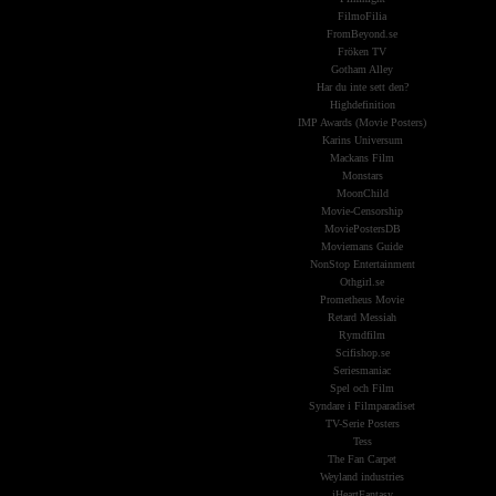
FilmoFilia
FromBeyond.se
Fröken TV
Gotham Alley
Har du inte sett den?
Highdefinition
IMP Awards (Movie Posters)
Karins Universum
Mackans Film
Monstars
MoonChild
Movie-Censorship
MoviePostersDB
Moviemans Guide
NonStop Entertainment
Othgirl.se
Prometheus Movie
Retard Messiah
Rymdfilm
Scifishop.se
Seriesmaniac
Spel och Film
Syndare i Filmparadiset
TV-Serie Posters
Tess
The Fan Carpet
Weyland industries
iHeartFantasy