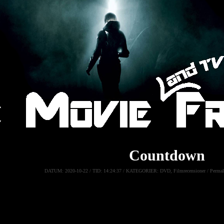
Countdown
DATUM:
2020-10-22 /
TID:
14:24:37 /
KATEGORIER:
DVD
,
Filmrecensioner
/
Permal
Countdown
Den unga sjuksköterska Quinn laddar ner en app som säger sig k
att dö och hon själv tycks bara ha tre dagar kvar att leva. Plötslig
samtidigt som en obehaglig figur flåsar henne i nacken, och nu måst