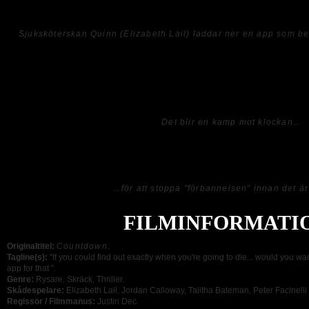
filmen kanske inte är vidare bra så har den något som får en att sitta kvar och v
Sjuksköterskan Quinn (Elizabeth Lail) laddar ner en app som be
Vi dras här in i en demoniska krafter medan våra karaktärer kämpar mot klockan f
dödsapp har förutspått, och trots att det kanske inte låter allt för lovande så blir d
Skådespelet må variera från skapligt till överdrivet men mitt i all soppa skymtar ä
tillvaron.
Det blir en kamp mot klockan
...
Så allt som allt är
COUNTDOWN
konstigt nog en skräckis som överraskar mig p
vidare bra.
...
för att stoppa "förbannelsen" innan det är
FILMINFORMATI
Originaltitel:
Countdown
.
Tagline(s):
"If you could find out exactly when you're going to die... would you w
app for that ".
Genre:
Rysare, Skräck, Thriller.
Skådespelare:
Elizabeth Lail, Jordan Calloway, Talitha Bateman, Peter Facinelli 
Regissör / Filmmanus:
Justin Dec.