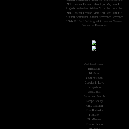
2010:
Januari
Februari
Mars
April
Maj
Juni
Juli
Augusti
September
Oktober
November
December
2009:
Januari
Februari
Mars
April
Maj
Juni
Juli
Augusti
September
Oktober
November
December
2008:
Maj
Juni
Juli
Augusti
September
Oktober
November
December
Samarbeten:
Other Aliens
AceShowbiz.com
BlackFilm
Blushots
Coming Soon
Cookies in Love
Deliquate.se
DomCoola
Emotional Suicide
Escape Reality
Fiffis filmtajm
Film4fucksake
FilmFett
FilmNerden
Filmkritikerna
Filmnight