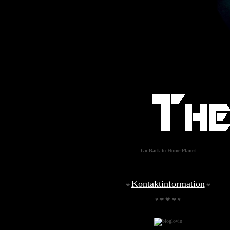
Go Back to Home Planet
Kontaktinformation
❤
❤
♥ ❤ 🖤 ❤ ♥