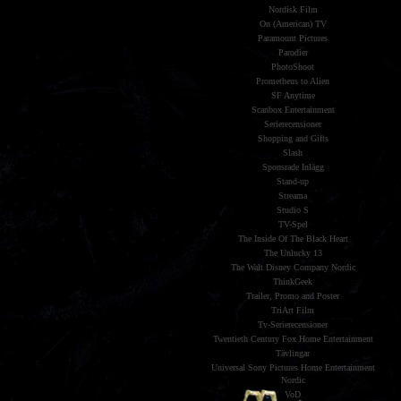
Nordisk Film
On (American) TV
Paramount Pictures
Parodier
PhotoShoot
Prometheus to Alien
SF Anytime
Scanbox Entertainment
Serierecensioner
Shopping and Gifts
Slash
Sponsrade Inlägg
Stand-up
Streama
Studio S
TV-Spel
The Inside Of The Black Heart
The Unlucky 13
The Walt Disney Company Nordic
ThinkGeek
Trailer, Promo and Poster
TriArt Film
Tv-Serierecensioner
Twentieth Century Fox Home Entertainment
Tävlingar
Universal Sony Pictures Home Entertainment
Nordic
VoD