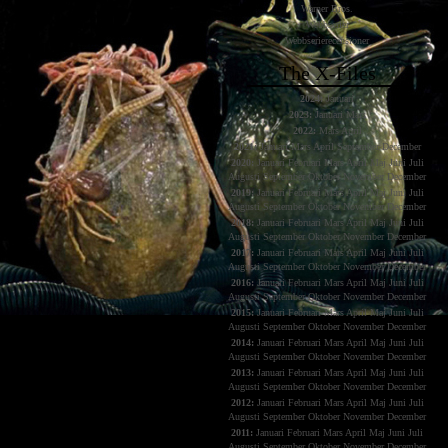
Warner Bros.
Webbserier
Webbserierecensioner
The X-Files
2024:
Januari
2023:
Januari
Mars
2022:
Mars
April
2021:
Januari
Mars
April
September
December
2020:
Januari
Februari
Mars
April
Maj
Juni
Juli
Augusti
September
Oktober
November
December
2019:
Januari
Februari
Mars
April
Maj
Juni
Juli
Augusti
September
Oktober
November
December
2018:
Januari
Februari
Mars
April
Maj
Juni
Juli
Augusti
September
Oktober
November
December
2017:
Januari
Februari
Mars
April
Maj
Juni
Juli
Augusti
September
Oktober
November
December
2016:
Januari
Februari
Mars
April
Maj
Juni
Juli
Augusti
September
Oktober
November
December
2015:
Januari
Februari
Mars
April
Maj
Juni
Juli
Augusti
September
Oktober
November
December
2014:
Januari
Februari
Mars
April
Maj
Juni
Juli
Augusti
September
Oktober
November
December
2013:
Januari
Februari
Mars
April
Maj
Juni
Juli
Augusti
September
Oktober
November
December
2012:
Januari
Februari
Mars
April
Maj
Juni
Juli
Augusti
September
Oktober
November
December
2011:
Januari
Februari
Mars
April
Maj
Juni
Juli
Augusti
September
Oktober
November
December