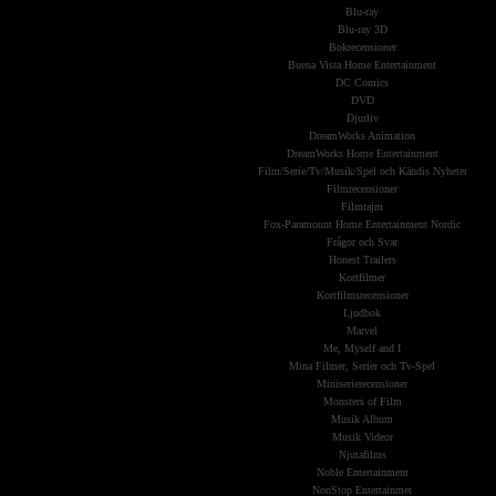
Blu-ray
Blu-ray 3D
Bokrecensioner
Buena Vista Home Entertainment
DC Comics
DVD
Djurliv
DreamWorks Animation
DreamWorks Home Entertainment
Film/Serie/Tv/Musik/Spel och Kändis Nyheter
Filmrecensioner
Filmtajm
Fox-Paramount Home Entertainment Nordic
Frågor och Svar
Honest Trailers
Kortfilmer
Kortfilmsrecensioner
Ljudbok
Marvel
Me, Myself and I
Mina Filmer, Serier och Tv-Spel
Miniserierecensioner
Monsters of Film
Musik Album
Musik Videor
Njutafilms
Noble Entertainment
NonStop Entertainmet