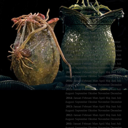
Warner Bros.
Webbserier
Webbserierecensioner
The X-Files
2024:
Januari
2023:
Januari
Mars
2022:
Mars
April
2021:
Januari
Mars
April
September
December
2020:
Januari
Februari
Mars
April
Maj
Juni
Juli
Augusti
September
Oktober
November
December
2019:
Januari
Februari
Mars
April
Maj
Juni
Juli
Augusti
September
Oktober
November
December
2018:
Januari
Februari
Mars
April
Maj
Juni
Juli
Augusti
September
Oktober
November
December
2017:
Januari
Februari
Mars
April
Maj
Juni
Juli
Augusti
September
Oktober
November
December
2016:
Januari
Februari
Mars
April
Maj
Juni
Juli
Augusti
September
Oktober
November
December
2015:
Januari
Februari
Mars
April
Maj
Juni
Juli
Augusti
September
Oktober
November
December
2014:
Januari
Februari
Mars
April
Maj
Juni
Juli
Augusti
September
Oktober
November
December
2013:
Januari
Februari
Mars
April
Maj
Juni
Juli
Augusti
September
Oktober
November
December
2012:
Januari
Februari
Mars
April
Maj
Juni
Juli
Augusti
September
Oktober
November
December
2011:
Januari
Februari
Mars
April
Maj
Juni
Juli
Augusti
September
Oktober
November
December