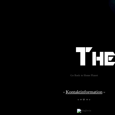
Go Back to Home Planet
Kontaktinformation
❤
❤
♥ ❤ 🖤 ❤ ♥