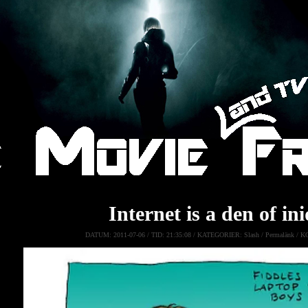
Internet is a den of in
DATUM:
2011-07-06 /
TID:
21:35:08 /
KATEGORIER:
Slash
/
Permalänk
/
K