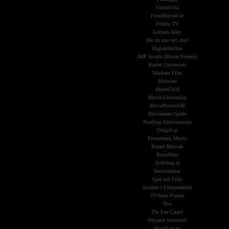
FilmoFilia
FromBeyond.se
Fröken TV
Gotham Alley
Har du inte sett den?
Highdefinition
IMP Awards (Movie Posters)
Karins Universum
Mackans Film
Monstars
MoonChild
Movie-Censorship
MoviePostersDB
Moviemans Guide
NonStop Entertainment
Othgirl.se
Prometheus Movie
Retard Messiah
Rymdfilm
Scifishop.se
Seriesmaniac
Spel och Film
Syndare i Filmparadiset
TV-Serie Posters
Tess
The Fan Carpet
Weyland industries
iHeartFantasy