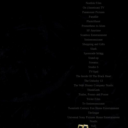
Nordisk Film
On (American) TV
Paramount Pictures
Parodier
PhotoShoot
Prometheus to Alien
SF Anytime
Scanbox Entertainment
Serierecensioner
Shopping and Gifts
Slash
Sponsrade Inlägg
Stand-up
Streama
Studio S
TV-Spel
The Inside Of The Black Heart
The Unlucky 13
The Walt Disney Company Nordic
ThinkGeek
Trailer, Promo and Poster
TriArt Film
Tv-Serierecensioner
Twentieth Century Fox Home Entertainment
Tävlingar
Universal Sony Pictures Home Entertainment
Nordic
VoD