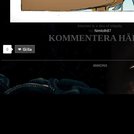
Internet is a den of iniquity
by:
Nimloth87
KOMMENTERA HÄR
0
Gilla