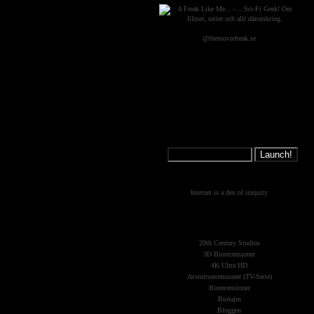
@themoviefreak.se
Jump on a
Spaceship:
What's New?
Internet is a den of iniquity
The Planets
(Kategorier)
20th Century Studios
3D Biorecensioner
4K Ultra HD
Avsnittsrecensioner (TV-Serie)
Biorecensioner
Biotajm
Bloggen