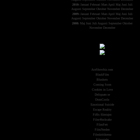
2010:
Januari
Februari
Mars
April
Maj
Juni
Juli
Augusti
September
Oktober
November
December
2009:
Januari
Februari
Mars
April
Maj
Juni
Juli
Augusti
September
Oktober
November
December
2008:
Maj
Juni
Juli
Augusti
September
Oktober
November
December
Samarbeten:
Other Aliens
AceShowbiz.com
BlackFilm
Blushots
Coming Soon
Cookies in Love
Deliquate.se
DomCoola
Emotional Suicide
Escape Reality
Fiffis filmtajm
Film4fucksake
FilmFett
FilmNerden
Filmkritikerna
Filmnight