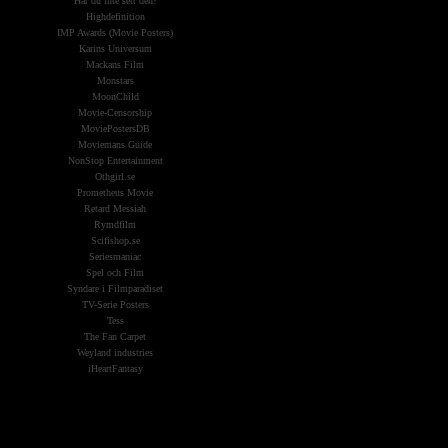
Har du inte sett den?
Highdefinition
IMP Awards (Movie Posters)
Karins Universum
Mackans Film
Monstars
MoonChild
Movie-Censorship
MoviePostersDB
Moviemans Guide
NonStop Entertainment
Othgirl.se
Prometheus Movie
Retard Messiah
Rymdfilm
Scifishop.se
Seriesmaniac
Spel och Film
Syndare i Filmparadiset
TV-Serie Posters
Tess
The Fan Carpet
Weyland industries
iHeartFantasy
Widgets &
Reklam: