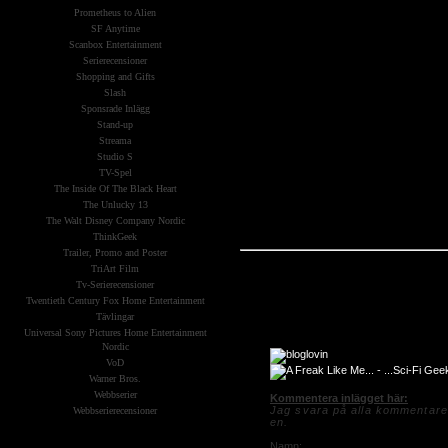
Prometheus to Alien
SF Anytime
Scanbox Entertainment
Serierecensioner
Shopping and Gifts
Slash
Sponsrade Inlägg
Stand-up
Streama
Studio S
TV-Spel
The Inside Of The Black Heart
The Unlucky 13
The Walt Disney Company Nordic
ThinkGeek
Trailer, Promo and Poster
TriArt Film
Tv-Serierecensioner
Twentieth Century Fox Home Entertainment
Tävlingar
Universal Sony Pictures Home Entertainment
Nordic
VoD
Warner Bros.
Webbserier
Kommentera inlägget här:
Jag svara på alla kommentarer
Webbserierecensioner
en.
The X-Files
Namn: