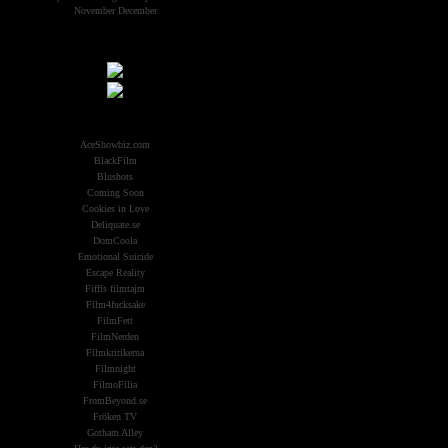
November
December
Samarbeten:
Other Aliens
AceShowbiz.com
BlackFilm
Blushots
Coming Soon
Cookies in Love
Deliquate.se
DomCoola
Emotional Suicide
Escape Reality
Fiffis filmtajm
Film4fucksake
FilmFett
FilmNerden
Filmkritikerna
Filmnight
FilmoFilia
FromBeyond.se
Fröken TV
Gotham Alley