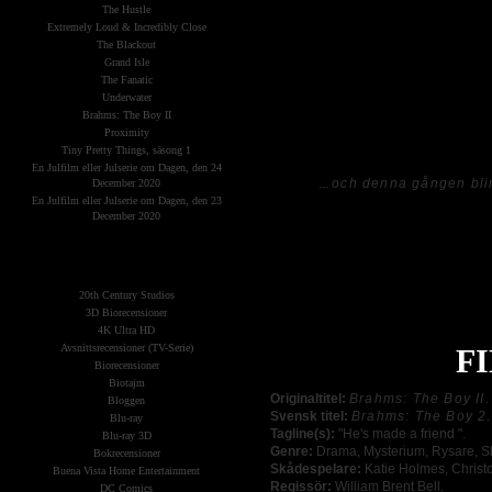
The Hustle
Extremely Loud & Incredibly Close
The Blackout
Grand Isle
Mot all förmodan så har
BRAHMS: T
The Fanatic
väldigt passande för en film som denna
Underwater
förra filmen. Därtill utebli spänning
Brahms: The Boy II
åtminstone acceptabelt.
Proximity
Tiny Pretty Things, säsong 1
En Julfilm eller Julserie om Dagen, den 24
...
och denna gången bli
December 2020
En Julfilm eller Julserie om Dagen, den 23
December 2020
På sin helhet så är
BRAHMS: THE 
bäst i att att enbart se den första filme
The Planets
(Kategorier)
20th Century Studios
3D Biorecensioner
4K Ultra HD
Avsnittsrecensioner (TV-Serie)
F
Biorecensioner
Biotajm
Originaltitel:
Brahms: The Boy II
.
Bloggen
Svensk titel:
Brahms: The Boy 2
.
Blu-ray
Tagline(s):
"He's made a friend ".
Blu-ray 3D
Genre:
Drama, Mysterium, Rysare, Skr
Bokrecensioner
Skådespelare:
Katie Holmes, Christ
Buena Vista Home Entertainment
Regissör:
William Brent Bell.
DC Comics