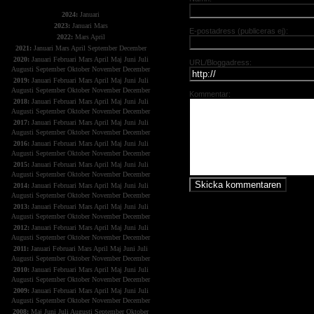
2024:
Januari
2023:
Januari
Mars
E-postadress (publiceras ej):
2022:
Mars
April
2021:
Januari
Mars
April
September
December
2020:
Januari
Februari
Mars
April
Maj
Juni
Juli
URL/Bloggadress:
Augusti
September
Oktober
November
December
2019:
Januari
Februari
Mars
April
Maj
Juni
Juli
Augusti
September
Oktober
November
December
Kommentar:
2018:
Januari
Februari
Mars
April
Maj
Juni
Juli
Augusti
September
Oktober
November
December
2017:
Januari
Februari
Mars
April
Maj
Juni
Juli
Augusti
September
Oktober
November
December
2016:
Januari
Februari
Mars
April
Maj
Juni
Juli
Augusti
September
Oktober
November
December
2015:
Januari
Februari
Mars
April
Maj
Juni
Juli
Augusti
September
Oktober
November
December
2014:
Januari
Februari
Mars
April
Maj
Juni
Juli
Augusti
September
Oktober
November
December
2013:
Januari
Februari
Mars
April
Maj
Juni
Juli
Augusti
September
Oktober
November
December
2012:
Januari
Februari
Mars
April
Maj
Juni
Juli
Augusti
September
Oktober
November
December
2011:
Januari
Februari
Mars
April
Maj
Juni
Juli
Augusti
September
Oktober
November
December
2010:
Januari
Februari
Mars
April
Maj
Juni
Juli
Augusti
September
Oktober
November
December
2009:
Januari
Februari
Mars
April
Maj
Juni
Juli
Augusti
September
Oktober
November
December
2008:
Maj
Juni
Juli
Augusti
September
Oktober