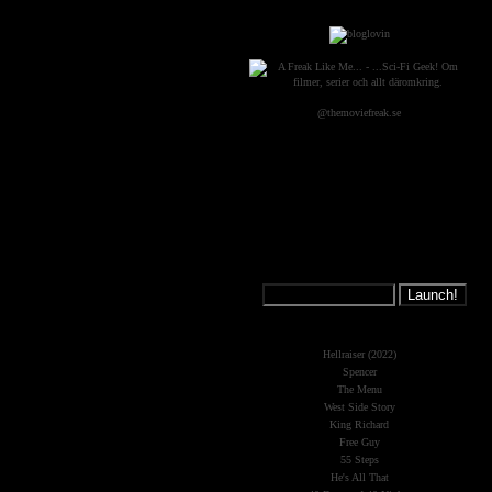
@themoviefreak.se
Jump on a
Spaceship:
What's New?
Hellraiser (2022)
Spencer
The Menu
West Side Story
King Richard
Free Guy
55 Steps
He's All That