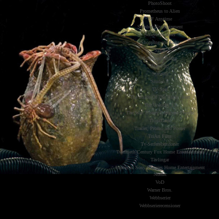
PhotoShoot
Prometheus to Alien
SF Anytime
Scanbox Entertainment
Serierecensioner
Shopping and Gifts
Slash
Sponsrade Inlägg
Stand-up
Streama
Studio S
TV-Spel
The Inside Of The Black Heart
The Unlucky 13
The Walt Disney Company Nordic
ThinkGeek
Trailer, Promo and Poster
TriArt Film
Tv-Serierecensioner
Twentieth Century Fox Home Entertainment
Tävlingar
Universal Sony Pictures Home Entertainment
Nordic
VoD
Warner Bros.
Webbserier
Webbserierecensioner