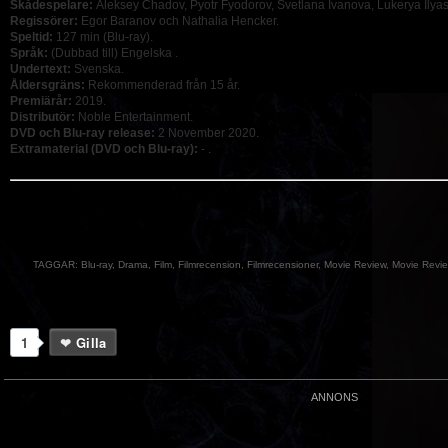
Skådespelare:
Aleksey Chadov, Pyotr Fyodorov, Svetlana Ivanova, Lukerya Ilyas
Regissörer:
Egor Baranov och Nathalia Hencker.
Speltid:
127 min (Blu-ray).
Språk:
(Dubbad till) Engelska .
Undertext:
Svenska.
Åldersgräns:
Rekommenderad från 15 år.
Premiärår:
2019.
Distributör:
Noble Entertainment.
DVD och Blu-ray release:
2 November 2020.
Extramaterial (DVD och Blu-ray):
- .
TAGGAR:
Blu-ray
,
Drama
,
Film
,
Filmrecension
,
Filmrecensioner
,
Movie Review
,
Movie Revi
1
Gilla