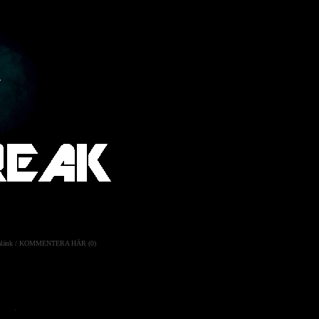
länk
/
KOMMENTERA HÄR (0)
er där döda kroppar klär gatorna,
 har elektricitet. Militära
rför
.