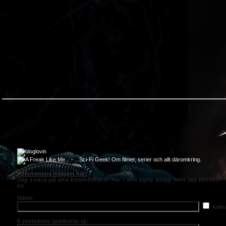
Kommentera inlägget här:
Jag svara på alla kommentarer här i min egna blogg men jag besöker s
en.
Namn:
Kom i
E-postadress (publiceras ej):