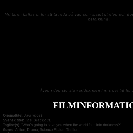
så har filmen stor potential.
Militären kallas in för att ta reda på vad som slagit ut elen och 
befolkning
.
Handlingen är intressant men tempot något saktfärdigt, men det är inget som förstö
specialeffekterna är acceptabla. Däremot finns här också en romans som må
var
upplösningen hade kunnat göras annorlunda för att lyfta filmens poäng, men överl
måste jag återigen vända mig till de dubbade rösterna som i grund och botten först
vilket är otroligt synd eftersom detta hade gått att undvika. De engelskspråkiga r
låta stela och munrörelserna passar så klart inte ihop med orden. Därtill känns 
samma röstskådespelare till ett flertal karaktärer och det märks också tydligt att 
att ge den engelska rösten åt en karaktär i 80-årsåldern, vilket i sin tur förstör h
att uppleva filmens fulla potential och se den för vad den är, allt på grund av det 
en dubbad utgåva.Så kan du få tag på
THE BLACKOUT
i originalspråk rekomm
det vara ett omöjligt uppdrag....
Även i den största världskrisen finns det tid för 
FILMINFORMATI
Originaltitel:
Avanpost
.
Svensk titel:
The Blackout
.
Tagline(s):
"Who´s going to save you when the world falls into darkness?".
Genre:
Action, Drama, Science Fiction, Thriller.