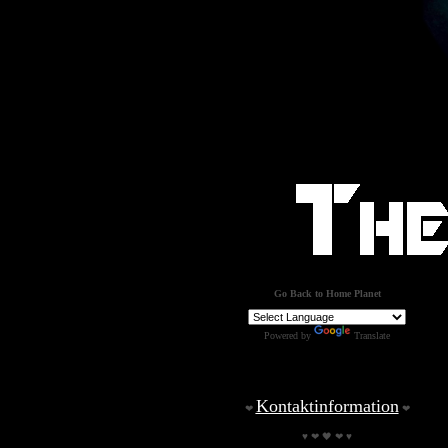
Go Back to Home Planet
Powered by
Translate
Kontaktinformation
❤
❤
♥ ❤ 🖤 ❤ ♥