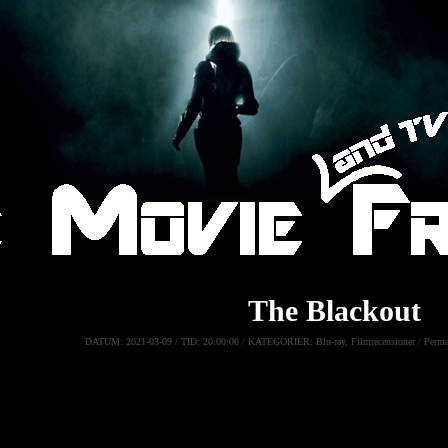
The Blackout
DATUM:
2021-03-09 /
TID:
20:00:00 /
KATEGORIER:
Blu-ray
,
Filmrecensioner
/
Perma
The Blackout
Ett oförklarligt fenomen förvandlar jorden till ett fullständigt mörk
och ett litet område i Östeuropa är den enda platsen som fortfarande
styrkor får i uppdrag att ta reda på vem som står bakom allt och va