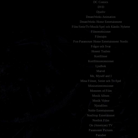
DC Comics
DVD
Djurliv
DreamWorks Animation
DreamWorks Home Entertainment
Film/Serie/Tv/Musik/Spel och Kändis Nyheter
Filmrecensioner
Filmtajm
Fox-Paramount Home Entertainment Nordic
Frågor och Svar
Honest Trailers
Kortfilmer
Kortfilmsrecensioner
Ljudbok
Marvel
Me, Myself and I
Mina Filmer, Serier och Tv-Spel
Miniserierecensioner
Monsters of Film
Musik Album
Musik Videor
Njutafilms
Noble Entertainment
NonStop Entertainmet
Nordisk Film
On (American) TV
Paramount Pictures
Parodier