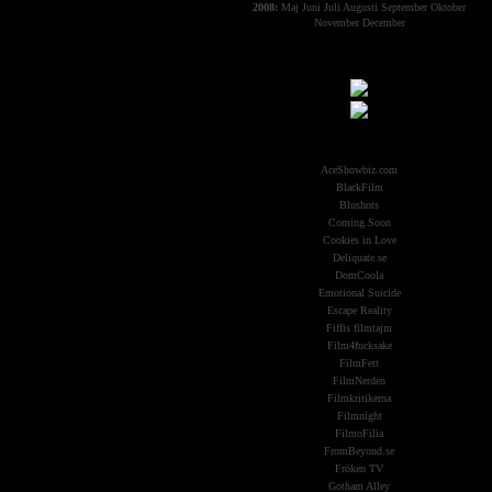
2008:
Maj
Juni
Juli
Augusti
September
Oktober
November
December
Samarbeten:
Other Aliens
AceShowbiz.com
BlackFilm
Blushots
Coming Soon
Cookies in Love
Deliquate.se
DomCoola
Emotional Suicide
Escape Reality
Fiffis filmtajm
Film4fucksake
FilmFett
FilmNerden
Filmkritikerna
Filmnight
FilmoFilia
FromBeyond.se
Fröken TV
Gotham Alley