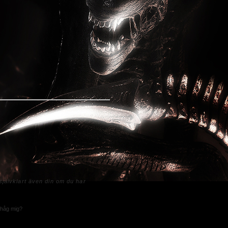
jälvklart även din om du har
håg mig?