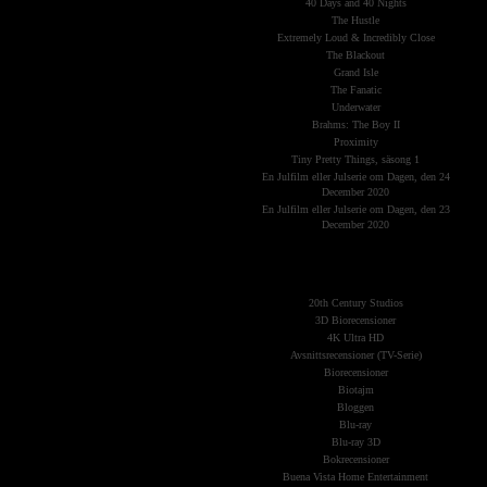
40 Days and 40 Nights
The Hustle
Extremely Loud & Incredibly Close
The Blackout
Grand Isle
The Fanatic
Underwater
Brahms: The Boy II
Proximity
Tiny Pretty Things, säsong 1
En Julfilm eller Julserie om Dagen, den 24
December 2020
En Julfilm eller Julserie om Dagen, den 23
December 2020
The Planets
(Kategorier)
20th Century Studios
3D Biorecensioner
4K Ultra HD
Avsnittsrecensioner (TV-Serie)
Biorecensioner
Biotajm
Bloggen
Blu-ray
Blu-ray 3D
Bokrecensioner
Buena Vista Home Entertainment