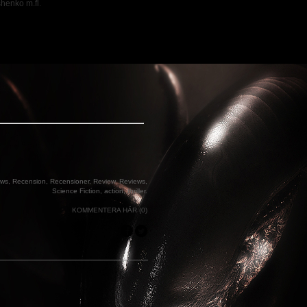
henko m.fl.
ews
,
Recension
,
Recensioner
,
Review
,
Reviews
,
Science Fiction
,
action
,
thriller
.
KOMMENTERA HÄR (0)