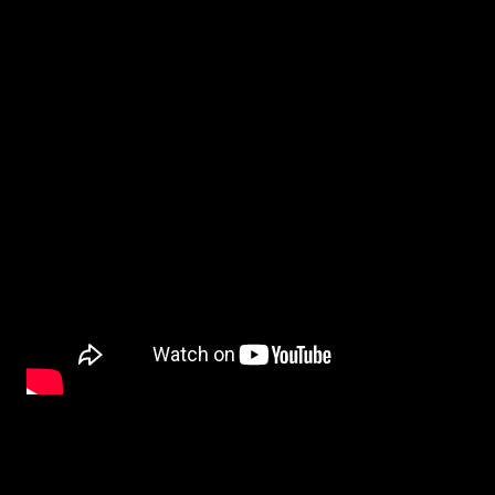
BETYG och RECENSION
:
THE BLACKOUT
är en rysk film som tyvärr enbart finns i en engelskdubbad
denna "lilla" detalj gör också att hela charmen med filmen försvinner. Men om vi fö