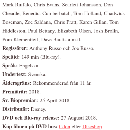
Mark Ruffalo, Chris Evans, Scarlett Johansson, Don
Cheadle, Benedict Cumberbatch, Tom Holland, Chadwick
Boseman, Zoe Saldana, Chris Pratt, Karen Gillan, Tom
Hiddleston, Paul Bettany, Elizabeth Olsen, Josh Brolin,
Pom Klementieff, Dave Bautista m.fl.
Regissörer:
Anthony Russo och Joe Russo.
Speltid:
149 min (Blu-ray).
Språk:
Engelska.
Undertext:
Svenska.
Åldersgräns:
Rekommenderad från 11 år.
Premiärår:
2018.
Sv. Biopremiär:
25 April 2018.
Distributör:
Disney.
DVD och Blu-ray release:
27 Augusti 2018.
Köp filmen på DVD hos:
Cdon
eller
Discshop
.