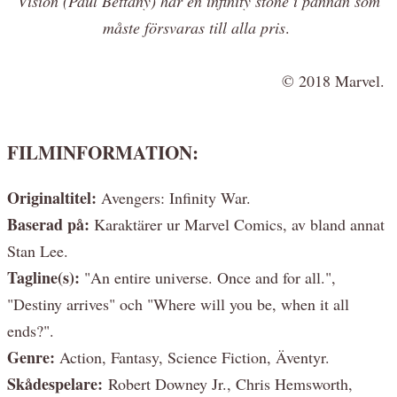
Vision (Paul Bettany) har en infinity stone i pannan som
måste försvaras till alla pris
.
© 2018 Marvel.
FILMINFORMATION:
Originaltitel:
Avengers: Infinity War.
Baserad på:
Karaktärer ur Marvel Comics, av bland annat
Stan Lee.
Tagline(s):
"An entire universe. Once and for all.",
"Destiny arrives" och "Where will you be, when it all
ends?".
Genre:
Action, Fantasy, Science Fiction, Äventyr.
Skådespelare:
Robert Downey Jr., Chris Hemsworth,