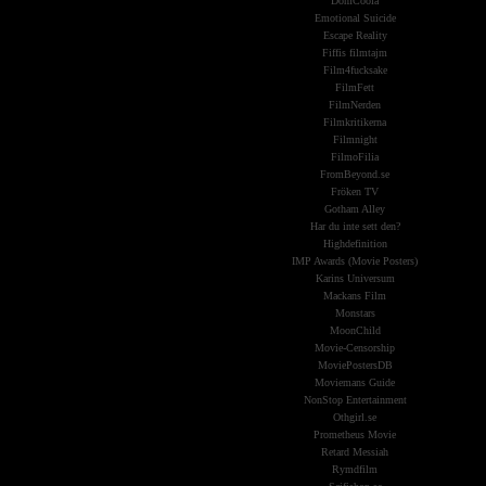
DomCoola
Emotional Suicide
Escape Reality
Fiffis filmtajm
Film4fucksake
FilmFett
FilmNerden
Filmkritikerna
Filmnight
FilmoFilia
FromBeyond.se
Fröken TV
Gotham Alley
Har du inte sett den?
Highdefinition
IMP Awards (Movie Posters)
Karins Universum
Mackans Film
Monstars
MoonChild
Movie-Censorship
MoviePostersDB
Moviemans Guide
NonStop Entertainment
Othgirl.se
Prometheus Movie
Retard Messiah
Rymdfilm