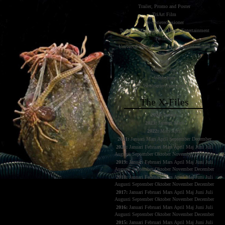
Trailer, Promo and Poster
TriArt Film
Tv-Serierecensioner
Twentieth Century Fox Home Entertainment
Tävlingar
Universal Sony Pictures Home Entertainment
Nordic
VoD
Warner Bros.
Webbserier
Webbserierecensioner
The X-Files
2024:
Januari
2023:
Januari
Mars
2022:
Mars
April
2021:
Januari
Mars
April
September
December
2020:
Januari
Februari
Mars
April
Maj
Juni
Juli
Augusti
September
Oktober
November
December
2019:
Januari
Februari
Mars
April
Maj
Juni
Juli
Augusti
September
Oktober
November
December
2018:
Januari
Februari
Mars
April
Maj
Juni
Juli
Augusti
September
Oktober
November
December
2017:
Januari
Februari
Mars
April
Maj
Juni
Juli
Augusti
September
Oktober
November
December
2016:
Januari
Februari
Mars
April
Maj
Juni
Juli
Augusti
September
Oktober
November
December
2015:
Januari
Februari
Mars
April
Maj
Juni
Juli