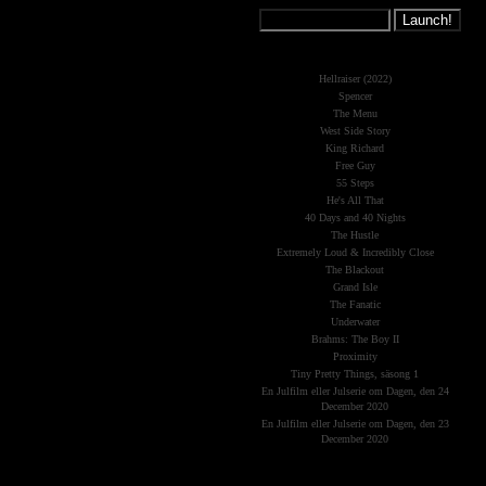
What's New?
Hellraiser (2022)
Spencer
The Menu
West Side Story
King Richard
Free Guy
55 Steps
He's All That
40 Days and 40 Nights
The Hustle
Extremely Loud & Incredibly Close
The Blackout
Grand Isle
The Fanatic
Underwater
Brahms: The Boy II
Proximity
Tiny Pretty Things, säsong 1
En Julfilm eller Julserie om Dagen, den 24
December 2020
En Julfilm eller Julserie om Dagen, den 23
December 2020
The Planets