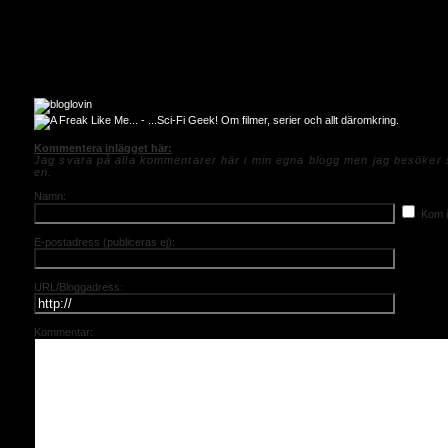
Kommentera inlägget här:
Jag svara på alla kommentarer här i min egna blogg men jag besöker s
en.
Namn:
Kom i
E-postadress (publiceras ej):
URL/Bloggadress:
Kommentar: