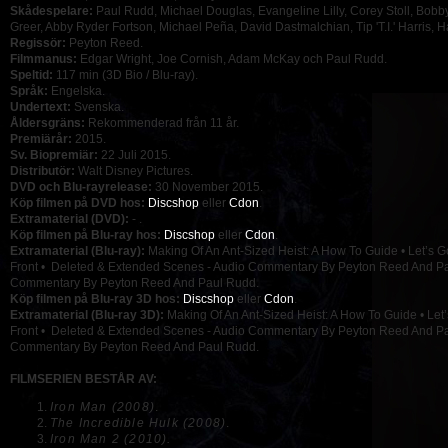
Skådespelare:
Paul Rudd, Michael Douglas, Evangeline Lilly, Corey Stoll, Bob
Greer, Abby Ryder Fortson, Michael Peña, David Dastmalchian, Tip 'T.I.' Harris, Ha
Regissör:
Peyton Reed.
Filmmanus:
Edgar Wright, Joe Cornish, Adam McKay och Paul Rudd.
Speltid:
117 min (3D Bio / Blu-ray).
Språk:
Engelska.
Undertext:
Svenska.
Åldersgräns:
Rekommenderad från 11 år.
Premiärår:
2015.
Sv. Biopremiär:
22 Juli 2015.
Distributör:
Walt Disney Pictures.
DVD och Blu-rayrelease:
30 November 2015.
Köp filmen på DVD hos:
Discshop
eller
Cdon
.
Extramaterial (DVD):
- .
Köp filmen på Blu-ray hos:
Discshop
eller
Cdon
.
Extramaterial (Blu-ray):
Making Of An Ant-Sized Heist: A How To Guide • Let’s
Front • Deleted & Extended Scenes - Audio Commentary By Peyton Reed And Pa
Commentary By Peyton Reed And Paul Rudd.
Köp filmen på Blu-ray 3D hos:
Discshop
eller
Cdon
.
Extramaterial (Blu-ray 3D):
Making Of An Ant-Sized Heist: A How To Guide • Le
Front • Deleted & Extended Scenes - Audio Commentary By Peyton Reed And Pa
Commentary By Peyton Reed And Paul Rudd.
FILMSERIEN BESTÅR AV:
Iron Man (2008)
.
The Incredible Hulk (2008)
.
Iron Man 2 (2010).