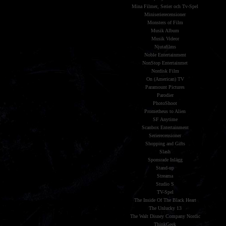
Mina Filmer, Serier och Tv-Spel
Miniserierecensioner
Monsters of Film
Musik Album
Musik Videor
Njutafilms
Noble Entertainment
NonStop Entertainmet
Nordisk Film
On (American) TV
Paramount Pictures
Parodier
PhotoShoot
Prometheus to Alien
SF Anytime
Scanbox Entertainment
Serierecensioner
Shopping and Gifts
Slash
Sponsrade Inlägg
Stand-up
Streama
Studio S
TV-Spel
The Inside Of The Black Heart
The Unlucky 13
The Walt Disney Company Nordic
ThinkGeek