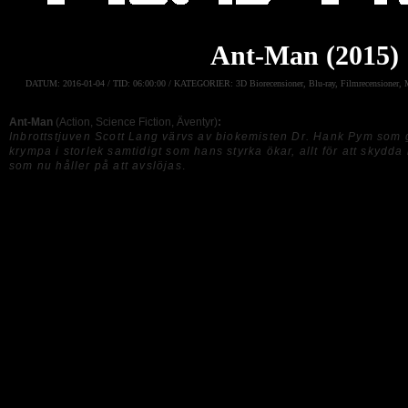
Ant-Man (2015)
DATUM:
2016-01-04 /
TID:
06:00:00 /
KATEGORIER:
3D Biorecensioner
,
Blu-ray
,
Filmrecensioner
,
Ant-Man
(Action, Science Fiction, Äventyr)
:
Inbrottstjuven Scott Lang värvs av biokemisten Dr. Hank Pym som 
krympa i storlek samtidigt som hans styrka ökar, allt för att skyd
som nu håller på att avslöjas
.