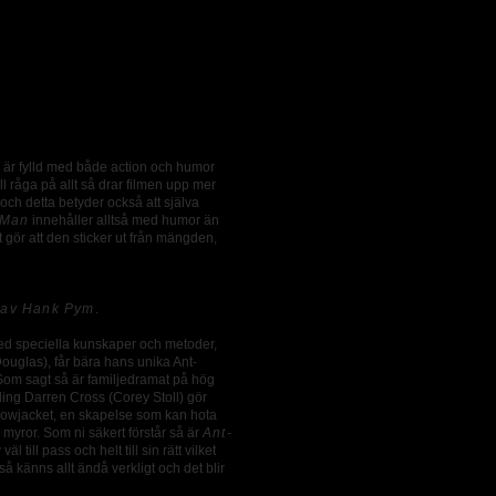
en är fylld med både action och humor
ll råga på allt så drar filmen upp mer
och detta betyder också att själva
-Man
innehåller alltså med humor än
t gör att den sticker ut från mängden,
s av Hank Pym
.
med speciella kunskaper och metoder,
uglas), får bära hans unika Ant-
Som sagt så är familjedramat på hög
ling Darren Cross (Corey Stoll) gör
ellowjacket, en skapelse som kan hota
myror. Som ni säkert förstår så är
Ant-
ill pass och helt till sin rätt vilket
å känns allt ändå verkligt och det blir