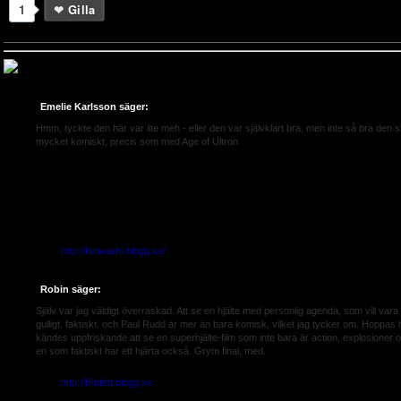
1
Gilla
Emelie Karlsson säger:
Hmm, tyckte den här var lite meh - eller den var självklart bra, men inte så bra den sku
mycket komiskt, precis som med Age of Ultron
Svar:
Jag hade med förväntat mig mer men jag tror inte en film som denna hade överl
bara blivit dum. Age of Ultron upplevde jag däremot inte som rolig och jag vet inte ens 
den två gånger man kan inte sätta fingret på den..... därav har recensionen av den filme
...Liiinna
2016-01-04 Kl: 18:47:14
URL:
http://fiktivaem.blogg.se/
Robin säger:
Själv var jag väldigt överraskad. Att se en hjälte med personlig agenda, som vill vara 
gulligt, faktiskt. och Paul Rudd är mer än bara komisk, vilket jag tycker om. Hoppas 
kändes uppfriskande att se en superhjälte-film som inte bara är action, explosioner
en som faktiskt har ett hjärta också. Grym final, med.
2016-01-15 Kl: 11:52:31
URL:
http://filmfett.blogg.se