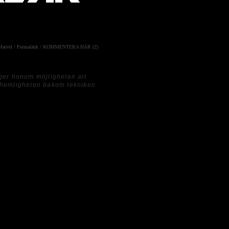
Marvel
/
Permalänk
/
KOMMENTERA HÄR (2)
ger honom möjligheten att
da hemligheten bakom tekniken