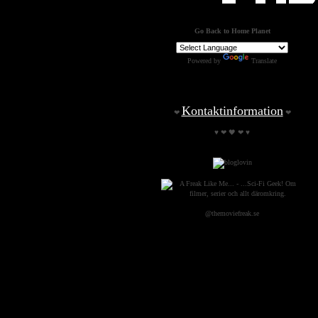
Go Back to Home Planet
Powered by
Translate
Kontaktinformation
❤
❤
♥ ❤ 🖤 ❤ ♥
@themoviefreak.se
Jump on a
Spaceship: