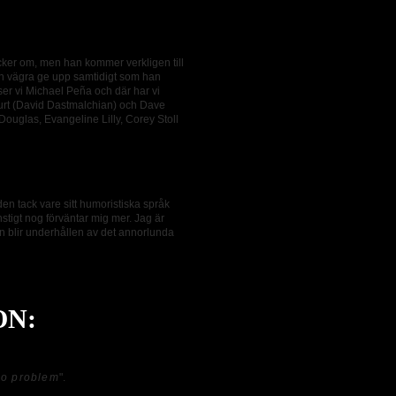
ycker om, men han kommer verkligen till
 och vägra ge upp samtidigt som han
s ser vi Michael Peña och där har vi
Kurt (David Dastmalchian) och Dave
l Douglas, Evangeline Lilly, Corey Stoll
den tack vare sitt humoristiska språk
tigt nog förväntar mig mer. Jag är
n blir underhållen av det annorlunda
ON:
No problem
".