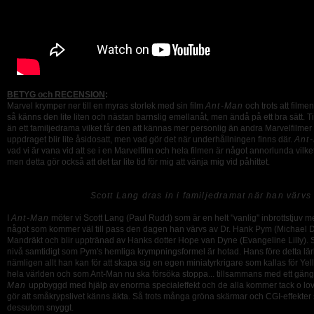
BETYG och RECENSION
:
Marvel krymper ner till en myras storlek med sin film
Ant-Man
och trots att film
så känns den lite liten och nästan barnslig emellanåt, men ändå på ett bra sätt. Ti
än ett familjedrama vilket får den att kännas mer personlig än andra Marvelfilmer 
uppdraget blir lite åsidosatt, men vad gör det när underhållningen finns där.
Ant
vad vi är vana vid att se i en Marvelfilm och hela filmen är något annorlunda vilke
men detta gör också att det tar lite tid för mig att vänja mig vid påhittet.
Scott Lang dras in i familjedramat när han värv
I
Ant-Man
möter vi Scott Lang (Paul Rudd) som är en helt "vanlig" inbrottstjuv 
något som kommer väl till pass den dagen han värvs av Dr. Hank Pym (Michael Do
Mandräkt och blir upptränad av Hanks dotter Hope van Dyne (Evangeline Lilly). 
nivå samtidigt som Pym's hemliga krympningsformel är hotad. Hans före detta lär
nämligen allt han kan för att skapa sig en egen miniatyrkrigare som kallas för Y
hela världen och som Ant-Man nu ska försöka stoppa... tillsammans med ett gäng 
Man
uppbyggd med hjälp av enorma specialeffekt och de alla kommer tack o lov väl t
gör att småkrypslivet känns äkta. Så trots många gröna skärmar och CGI-effekter s
dessutom snyggt.