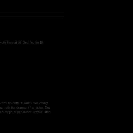
lle kunnat bli. Det blev lite för
evt utan sin humor, då hade den nog
om jag tycker den är bra. Jag har sett
n uteblivit =)
värd sin dotters kärlek var väldigt
han gör fler draman i framtiden. Det
 och mega-super-duper-krafter. Utan