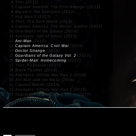
Thor (2011).
Captain America: The First Avenger (2011).
Marvel's The Avengers (2012).
Iron Man 2 (2013).
Thor: The Dark World (2013).
Captain America: The Winter Soldier (2014).
Guardians of the Galaxy (2014).
Avengers: Age of Ultron (2015).
Ant-Man
(2015).
Captain America: Civil War
(2016).
Doctor Strange
(2016).
Guardians of the Galaxy Vol. 2
(2017).
Spider-Man: Homecoming
(2017).
Thor: Ragnarok (2017).
Black Panther (2018).
Avengers: Infinity War Part 1 (2018).
Ant-Man and the Wasp (2018).
Captain Marvel (2019).
Avengers: Infinity War Part 2 (2019).
Guardians of the Galaxy Vol. 3 (20??).