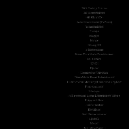
(Kategorier)
20th Century Studios
3D Biorecensioner
4K Ultra HD
Avsnittsrecensioner (TV-Serie)
Biorecensioner
Biotajm
Bloggen
Blu-ray
Blu-ray 3D
Bokrecensioner
Buena Vista Home Entertainment
DC Comics
DVD
Djurliv
DreamWorks Animation
DreamWorks Home Entertainment
Film/Serie/Tv/Musik/Spel och Kändis Nyheter
Filmrecensioner
Filmtajm
Fox-Paramount Home Entertainment Nordic
Frågor och Svar
Honest Trailers
Kortfilmer
Kortfilmsrecensioner
Ljudbok
Marvel
Me, Myself and I