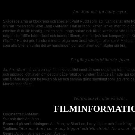
Ant-Man och en baby-myra
.
Skådespelarna är klockrena och speciellt Paul Rudd som jag i vanliga fall inte t
sin rätt i rollen som Scott Lang / Ant-Man. Han är rapp i käften, enkel men rolig
emellan åt är lite klantig. I rollen som Langs polare och tillika kriminella vän Lui
någon som tillför både skratt och humor i filmen, vilket också han kompanjoner 
(Tip 'T.I.' Harris) gör. I andra mindre roliga men ändå värdiga roller ser vi Michae
som alla fyller en viktig del av handlingen och som även dom sköter sig bra.
Ett gäng underhållande tjuvar
.
Ja,
Ant-Man
må vara en stor film med ett litet innehåll som skiljer sig från mäng
och upplägg, och även om det blir både roligt och underhållande så hade jag kons
alltså både nöjd och besviken på en och samma gång samtidigt som jag verklige
Marvel-innehållet.
Yellowjacket hotar världen
.
FILMINFORMATI
Originaltitel:
Ant-Man.
Svensk titel:
Ant-Man.
Baserad på serietidningen:
Ant-Man, av Stan Lee, Larry Lieber och Jack Kirby.
Taglines:
"
Heroes don't come any bigger
" och "
No shield. No armor. 
Genre:
Action, Science Fiction, Äventyr.