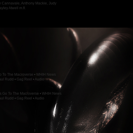
by Cannavale, Anthony Mackie, Judy
yley Atwell m.fl.
 Go To The Macroverse • WHIH News
ul Rudd • Gag Reel • Audio
t’s Go To The Macroverse • WHIH News
ul Rudd • Gag Reel • Audio