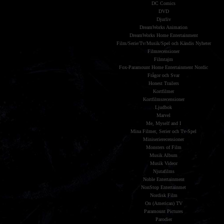
DC Comics
DVD
Djurliv
DreamWorks Animation
DreamWorks Home Entertainment
Film/Serie/Tv/Musik/Spel och Kändis Nyheter
Filmrecensioner
Filmtajm
Fox-Paramount Home Entertainment Nordic
Frågor och Svar
Honest Trailers
Kortfilmer
Kortfilmsrecensioner
Ljudbok
Marvel
Me, Myself and I
Mina Filmer, Serier och Tv-Spel
Miniserierecensioner
Monsters of Film
Musik Album
Musik Videor
Njutafilms
Noble Entertainment
NonStop Entertainmet
Nordisk Film
On (American) TV
Paramount Pictures
Parodier