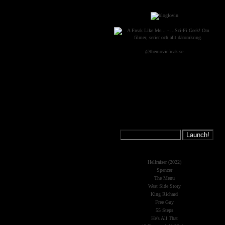
@themoviefreak.se
Jump on a
Spaceship:
What's New?
Hellraiser (2022)
Spencer
The Menu
West Side Story
King Richard
Free Guy
55 Steps
He's All That