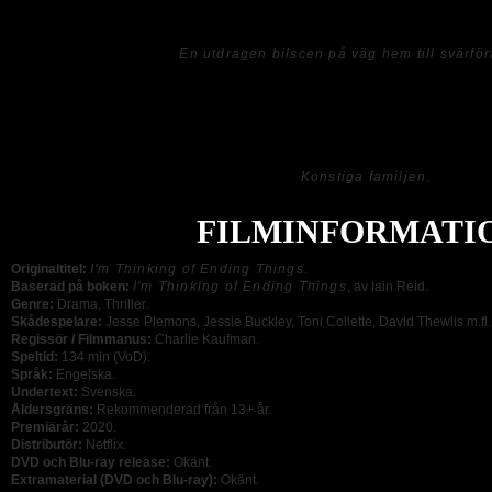
innehållet och just det är inget som lockar mig.
En utdragen bilscen på väg hem till svärfö
Filmen leker nämligen inte bara med huvudkaraktärens psyke utan även med sina 
både osammanhängande, obegripligt och aningen rörigt, något som i slutändan res
bortkastad tid. Men trots detta så satt jag tålmodigt kvar och väntade på en förklar
Konstiga familjen
.
FILMINFORMATI
Originaltitel:
I'm Thinking of Ending Things
.
Baserad på boken:
I'm Thinking of Ending Things
, av Iain Reid.
Genre:
Drama, Thriller.
Skådespelare:
Jesse Plemons, Jessie Buckley, Toni Collette, David Thewlis m.fl.
Regissör / Filmmanus:
Charlie Kaufman.
Speltid:
134 min (VoD).
Språk:
Engelska.
Undertext:
Svenska.
Åldersgräns:
Rekommenderad från 13+ år.
Premiärår:
2020.
Distributör:
Netflix.
DVD och Blu-ray release:
Okänt.
Extramaterial (DVD och Blu-ray):
Okänt.