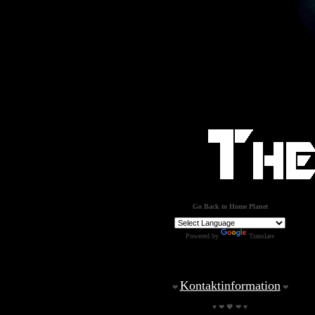
Go Back to Home Planet
Powered by
Translate
Kontaktinformation
❤
❤
♥ ❤ 🖤 ❤ ♥