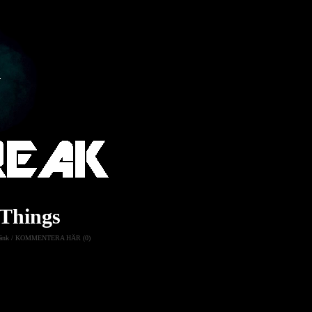
 Things
änk
/
KOMMENTERA HÄR (0)
n för att besöka hans föräldrar