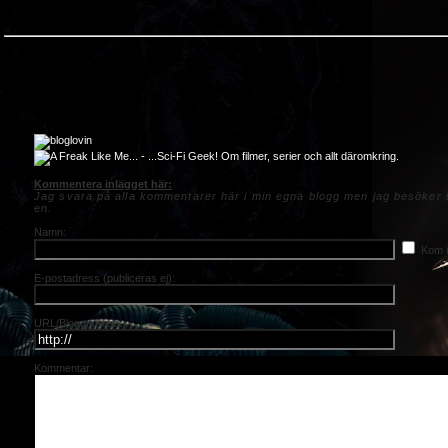
Kommentera inlägget här:
Jag svara på alla kommentarer här i min egna blogg men jag besöker s
en.
Namn:
Kom i
E-postadress (publiceras ej):
URL/Bloggadress:
Kommentar: