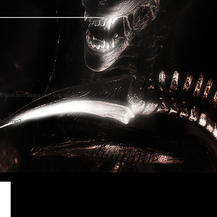
jälvklart även din om du har
håg mig?