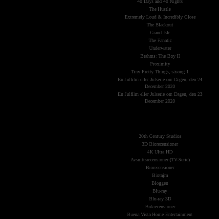
40 Days and 40 Nights
The Hustle
Extremely Loud & Incredibly Close
The Blackout
Grand Isle
The Fanatic
Underwater
Brahms: The Boy II
Proximity
Tiny Pretty Things, säsong 1
En Julfilm eller Julserie om Dagen, den 24
December 2020
En Julfilm eller Julserie om Dagen, den 23
December 2020
The Planets
(Kategorier)
20th Century Studios
3D Biorecensioner
4K Ultra HD
Avsnittsrecensioner (TV-Serie)
Biorecensioner
Biotajm
Bloggen
Blu-ray
Blu-ray 3D
Bokrecensioner
Buena Vista Home Entertainment