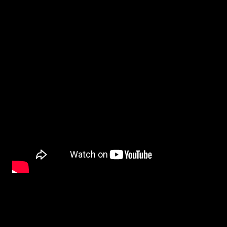
BETYG och FILMRECENSION
:
I'M THINKING OF ENDING THINGS
är en film som är älskad av många men
nämligen en underlig, lågmäld och stillsam Netflix-film vars tempo är oerhört segd
går från en känsla till en annan, och något säger mig att man måste se den ett fler