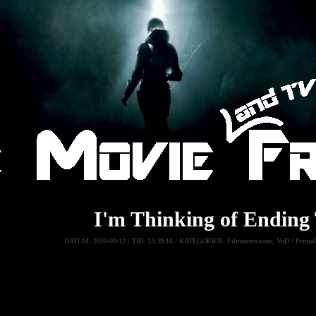
I'm Thinking of Ending
DATUM:
2020-09-12 /
TID:
13:39:16 /
KATEGORIER:
Filmrecensioner
,
VoD
/
Permal
I'm Thinking of Ending Things
Inget är vad det verkar när en ung kvinna följer med sin nye pojkvä
på deras ensliga bondgård.