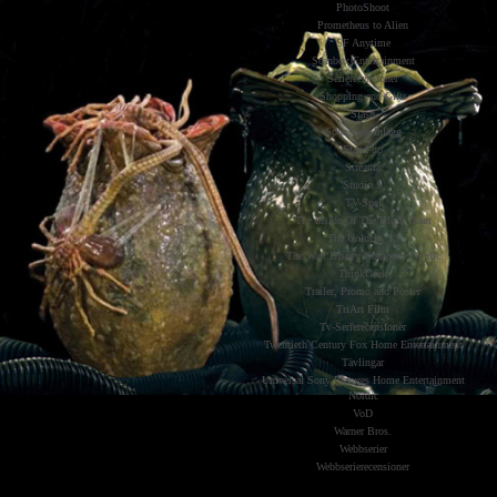
PhotoShoot
Prometheus to Alien
SF Anytime
Scanbox Entertainment
Serierecensioner
Shopping and Gifts
Slash
Sponsrade Inlägg
Stand-up
Streama
Studio S
TV-Spel
The Inside Of The Black Heart
The Unlucky 13
The Walt Disney Company Nordic
ThinkGeek
Trailer, Promo and Poster
TriArt Film
Tv-Serierecensioner
Twentieth Century Fox Home Entertainment
Tävlingar
Universal Sony Pictures Home Entertainment
Nordic
VoD
Warner Bros.
Webbserier
Webbserierecensioner