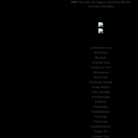
2008:
Maj
Juni
Juli
Augusti
September
Oktober
November
December
Samarbeten:
Other Aliens
AceShowbiz.com
BlackFilm
Blushots
Coming Soon
Cookies in Love
Deliquate.se
DomCoola
Emotional Suicide
Escape Reality
Fiffis filmtajm
Film4fucksake
FilmFett
FilmNerden
Filmkritikerna
Filmnight
FilmoFilia
FromBeyond.se
Fröken TV
Gotham Alley