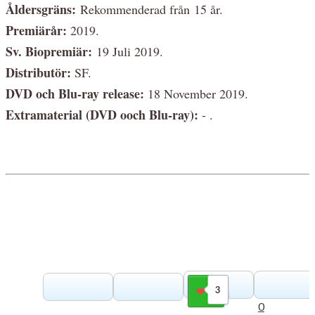
Åldersgräns:
Rekommenderad från 15 år.
Premiärår:
2019.
Sv. Biopremiär:
19 Juli 2019.
Distributör:
SF.
DVD och Blu-ray release:
18 November 2019.
Extramaterial (DVD ooch Blu-ray):
- .
3
Gilla
0