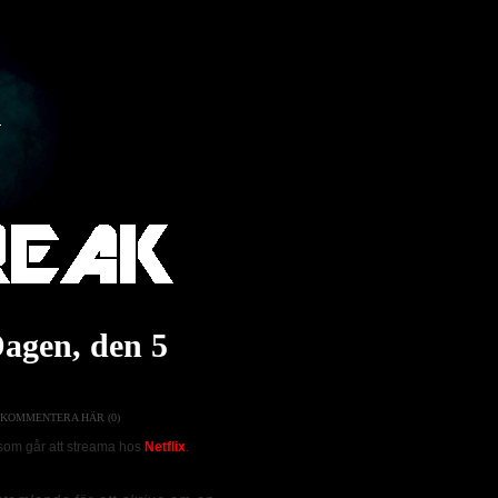
Dagen, den 5
KOMMENTERA HÄR (0)
om går att streama hos
Netflix
.