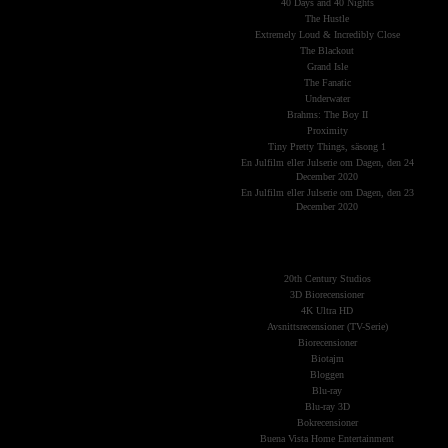
40 Days and 40 Nights
The Hustle
Extremely Loud & Incredibly Close
The Blackout
Grand Isle
The Fanatic
Underwater
Brahms: The Boy II
Proximity
Tiny Pretty Things, säsong 1
En Julfilm eller Julserie om Dagen, den 24
December 2020
En Julfilm eller Julserie om Dagen, den 23
December 2020
The Planets
(Kategorier)
20th Century Studios
3D Biorecensioner
4K Ultra HD
Avsnittsrecensioner (TV-Serie)
Biorecensioner
Biotajm
Bloggen
Blu-ray
Blu-ray 3D
Bokrecensioner
Buena Vista Home Entertainment