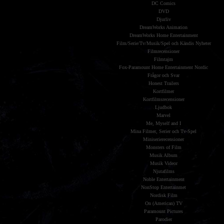
DC Comics
DVD
Djurliv
DreamWorks Animation
DreamWorks Home Entertainment
Film/Serie/Tv/Musik/Spel och Kändis Nyheter
Filmrecensioner
Filmtajm
Fox-Paramount Home Entertainment Nordic
Frågor och Svar
Honest Trailers
Kortfilmer
Kortfilmsrecensioner
Ljudbok
Marvel
Me, Myself and I
Mina Filmer, Serier och Tv-Spel
Miniserierecensioner
Monsters of Film
Musik Album
Musik Videor
Njutafilms
Noble Entertainment
NonStop Entertainmet
Nordisk Film
On (American) TV
Paramount Pictures
Parodier