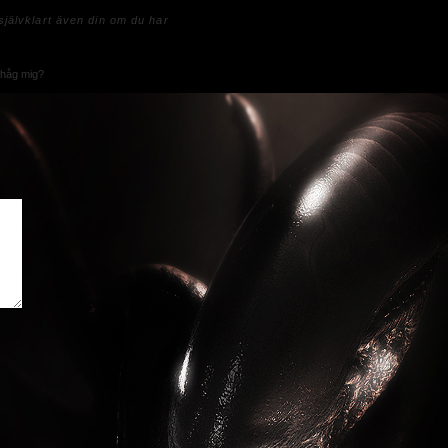
jälvklart även din om du har
håg mig?