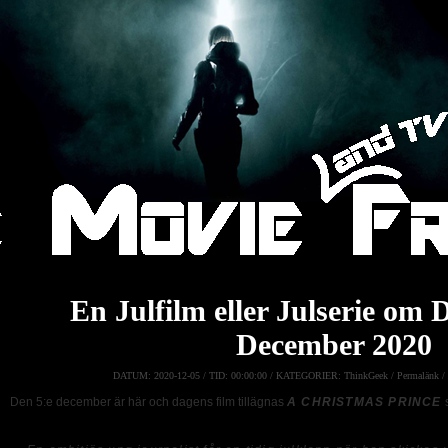
En Julfilm eller Julserie om 
December 2020
DATUM:
2020-12-05 /
TID:
00:00:00 /
KATEGORIER:
ThinkGeek
/
Permalänk
/
Den 5:e december är här och dagens film tillägnas
A CHRISTMAS PRINCE
s