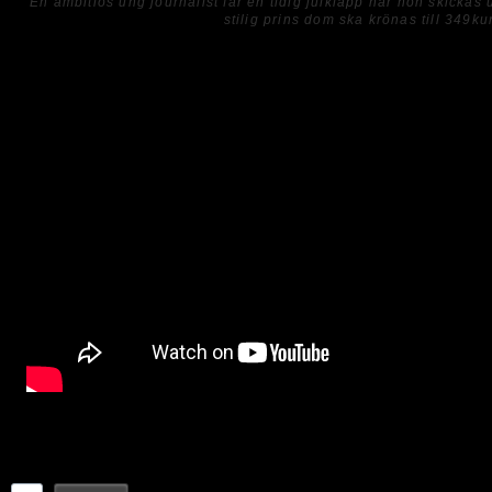
En ambitiös ung journalist får en tidig julklapp när hon skickas 
stilig prins dom ska krönas till 349k