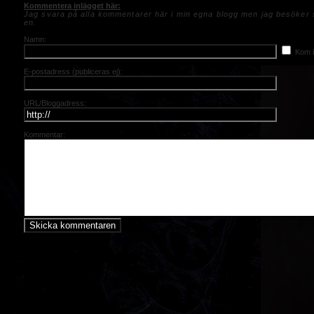
Kommentera inlägget här:
Jag svara på alla kommentarer här i min egna blogg men jag besöker s
en.
Namn:
Kom i
E-postadress (publiceras ej):
URL/Bloggadress:
Kommentar: