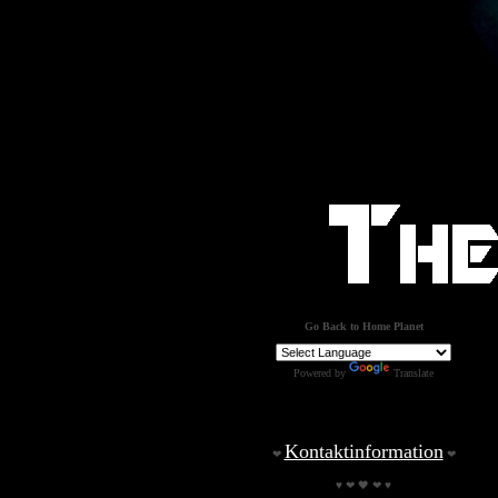
Go Back to Home Planet
Powered by
Translate
Kontaktinformation
❤
❤
♥ ❤ 🖤 ❤ ♥