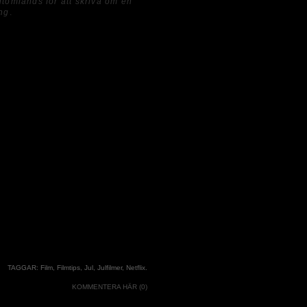
utomlands för att skriva om en
ung
.
TAGGAR:
Film
,
Filmtips
,
Jul
,
Julfilmer
,
Netflix
.
KOMMENTERA HÄR (0)