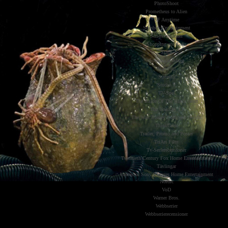
PhotoShoot
Prometheus to Alien
SF Anytime
Scanbox Entertainment
Serierecensioner
Shopping and Gifts
Slash
Sponsrade Inlägg
Stand-up
Streama
Studio S
TV-Spel
The Inside Of The Black Heart
The Unlucky 13
The Walt Disney Company Nordic
ThinkGeek
Trailer, Promo and Poster
TriArt Film
Tv-Serierecensioner
Twentieth Century Fox Home Entertainment
Tävlingar
Universal Sony Pictures Home Entertainment
Nordic
VoD
Warner Bros.
Webbserier
Webbserierecensioner