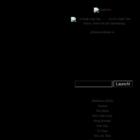
@themoviefreak.se
Jump on a
Spaceship:
What's New?
Hellraiser (2022)
Spencer
The Menu
West Side Story
King Richard
Free Guy
55 Steps
He's All That