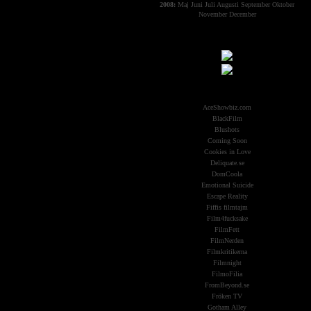
2008:
Maj
Juni
Juli
Augusti
September
Oktober
November
December
Samarbeten:
Other Aliens
AceShowbiz.com
BlackFilm
Blushots
Coming Soon
Cookies in Love
Deliquate.se
DomCoola
Emotional Suicide
Escape Reality
Fiffis filmtajm
Film4fucksake
FilmFett
FilmNerden
Filmkritikerna
Filmnight
FilmoFilia
FromBeyond.se
Fröken TV
Gotham Alley