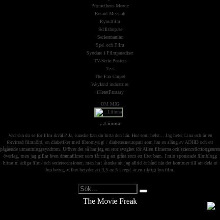
Prometheus Movie
Retard Messiah
Rymdfilm
Scifishop.se
Seriesmaniac
Spel och Film
Syndare i Filmparadiset
TV-Serie Posters
Tess
The Fan Carpet
Weyland industries
iHeartFantasy
OM MIG
...Liiinna
Vad ska du se för film ikväll? Ja, kanske kan du hitta den här. Hur som helst... Jag heter Lina och är en
förvirrad filmnörd, en diabetiker med fibromyalgi / diabetesneuropati som har en släng av ADHD och ett
pågående utmattningssyndrom. Utöver det så har jag en stor svaghet för Alien filmerna och sciencefictiongenren
överlag, men jag gillar även dramafilmer som får mig att gråta som ett litet barn. I min sponsrade filmblogg
hittar ni ärliga film- och serierecensioner, men ha i åtanke att jag alltid är hård när det kommer till att dela ut
bra betyg, vilket betyder att 3,5 av 5 i regel är en riktigt bra film.
The Movie Freak