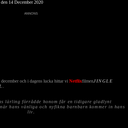
n, den 14 December 2020
e december och i dagens lucka hittar vi
Netflix
filmen
JINGLE
L
.
ns lärling förrådde honom får en tidigare gladlynt
p när hans vänliga och nyfikna barnbarn kommer in hans
liv
.