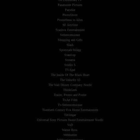
Paramount Pictures
Parodier
PhotoShoot
Prometheus to Alien
SF Anytime
Scanbox Entertainment
Serierecensioner
Shopping and Gifts
Slash
Sponsrade Inlägg
Stand-up
Streama
Studio S
TV-Spel
The Inside Of The Black Heart
The Unlucky 13
The Walt Disney Company Nordic
ThinkGeek
Trailer, Promo and Poster
TriArt Film
Tv-Serierecensioner
Twentieth Century Fox Home Entertainment
Tävlingar
Universal Sony Pictures Home Entertainment Nordic
VoD
Warner Bros.
Webbserier
Webbserierecensioner