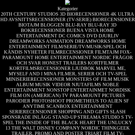
Kategorier
20TH CENTURY STUDIOS
3D BIORECENSIONER
4K ULTRA
HD
AVSNITTSRECENSIONER (TV-SERIE)
BIORECENSIONER
BIOTAJM
BLOGGEN
BLU-RAY
BLU-RAY 3D
BOKRECENSIONER
BUENA VISTA HOME
ENTERTAINMENT
DC COMICS
DVD
DJURLIV
DREAMWORKS ANIMATION
DREAMWORKS HOME
ENTERTAINMENT
FILM/SERIE/TV/MUSIK/SPEL OCH
KÄNDIS NYHETER
FILMRECENSIONER
FILMTAJM
FOX-
PARAMOUNT HOME ENTERTAINMENT NORDIC
FRÅGOR
OCH SVAR
HONEST TRAILERS
KORTFILMER
KORTFILMSRECENSIONER
LJUDBOK
MARVEL
ME,
MYSELF AND I
MINA FILMER, SERIER OCH TV-SPEL
MINISERIERECENSIONER
MONSTERS OF FILM
MUSIK
ALBUM
MUSIK VIDEOR
NJUTAFILMS
NOBLE
ENTERTAINMENT
NONSTOP ENTERTAINMET
NORDISK
FILM
ON (AMERICAN) TV
PARAMOUNT PICTURES
PARODIER
PHOTOSHOOT
PROMETHEUS TO ALIEN
SF
ANYTIME
SCANBOX ENTERTAINMENT
SERIERECENSIONER
SHOPPING AND GIFTS
SLASH
SPONSRADE INLÄGG
STAND-UP
STREAMA
STUDIO S
TV-
SPEL
THE INSIDE OF THE BLACK HEART
THE UNLUCKY
13
THE WALT DISNEY COMPANY NORDIC
THINKGEEK
TRAILER, PROMO AND POSTER
TRIART FILM
TV-