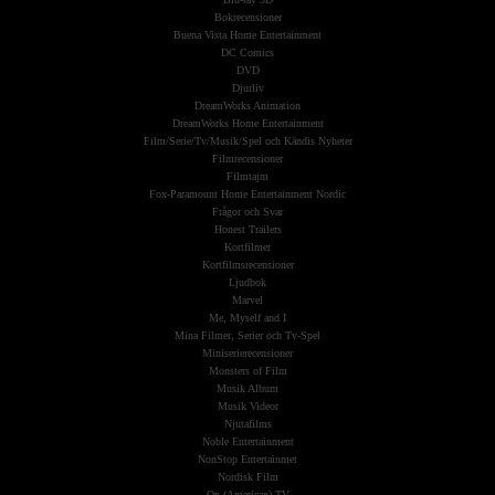
Bokrecensioner
Buena Vista Home Entertainment
DC Comics
DVD
Djurliv
DreamWorks Animation
DreamWorks Home Entertainment
Film/Serie/Tv/Musik/Spel och Kändis Nyheter
Filmrecensioner
Filmtajm
Fox-Paramount Home Entertainment Nordic
Frågor och Svar
Honest Trailers
Kortfilmer
Kortfilmsrecensioner
Ljudbok
Marvel
Me, Myself and I
Mina Filmer, Serier och Tv-Spel
Miniserierecensioner
Monsters of Film
Musik Album
Musik Videor
Njutafilms
Noble Entertainment
NonStop Entertainmet
Nordisk Film
On (American) TV