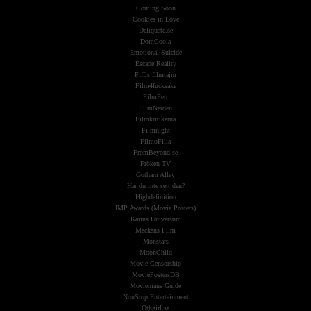
Coming Soon
Cookies in Love
Deliquate.se
DomCoola
Emotional Suicide
Escape Reality
Fiffis filmtajm
Film4fucksake
FilmFett
FilmNerden
Filmkritikerna
Filmnight
FilmoFilia
FromBeyond.se
Fröken TV
Gotham Alley
Har du inte sett den?
Highdefinition
IMP Awards (Movie Posters)
Karins Universum
Mackans Film
Monstars
MoonChild
Movie-Censorship
MoviePostersDB
Moviemans Guide
NonStop Entertainment
Othgirl.se