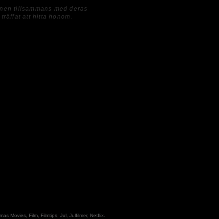
nnen tillsammans med deras
 träffat att hitta honom
.
tmas Movies
,
Film
,
Filmtips
,
Jul
,
Julfilmer
,
Netflix
.