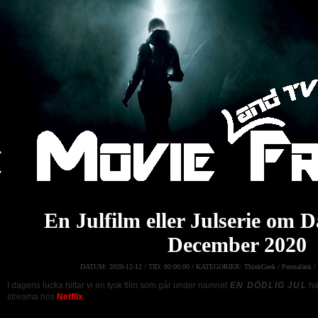
En Julfilm eller Julserie om 
December 2020
DATUM:
2020-12-12 /
TID:
00:00:00 /
KATEGORIER:
ThinkGeek
/
Permalänk
/
I dagens lucka hittar vi en tysk film som går under namnet
EN DÖDLIG JUL
här
streama hos
Netflix
.