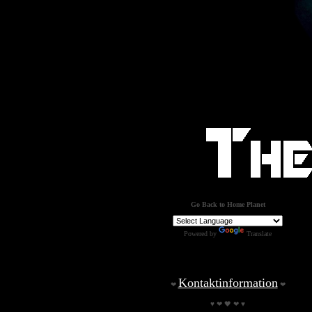
Go Back to Home Planet
Powered by
Translate
Kontaktinformation
❤
❤
♥ ❤ 🖤 ❤ ♥