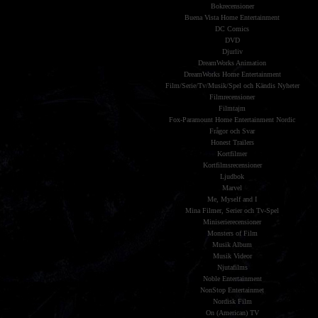
Bokrecensioner
Buena Vista Home Entertainment
DC Comics
DVD
Djurliv
DreamWorks Animation
DreamWorks Home Entertainment
Film/Serie/Tv/Musik/Spel och Kändis Nyheter
Filmrecensioner
Filmtajm
Fox-Paramount Home Entertainment Nordic
Frågor och Svar
Honest Trailers
Kortfilmer
Kortfilmsrecensioner
Ljudbok
Marvel
Me, Myself and I
Mina Filmer, Serier och Tv-Spel
Miniserierecensioner
Monsters of Film
Musik Album
Musik Videor
Njutafilms
Noble Entertainment
NonStop Entertainmet
Nordisk Film
On (American) TV