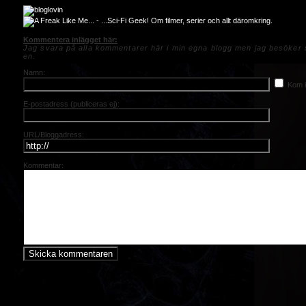
Kommentera inlägget här:
Jag svara på alla kommentarer här i min egna blogg men jag besöker s
en.
Namn:
Kom i
E-postadress (publiceras ej):
URL/Bloggadress:
Kommentar: