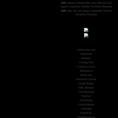
2009:
Januari
Februari
Mars
April
Maj
Juni
Juli
Augusti
September
Oktober
November
December
2008:
Maj
Juni
Juli
Augusti
September
Oktober
November
December
Samarbeten:
Other Aliens
AceShowbiz.com
BlackFilm
Blushots
Coming Soon
Cookies in Love
Deliquate.se
DomCoola
Emotional Suicide
Escape Reality
Fiffis filmtajm
Film4fucksake
FilmFett
FilmNerden
Filmkritikerna
Filmnight
FilmoFilia
FromBeyond.se