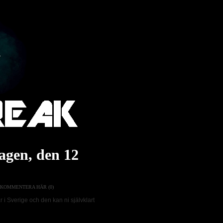
Dagen, den 12
KOMMENTERA HÄR (0)
 i Sverige och den kan ni självklart