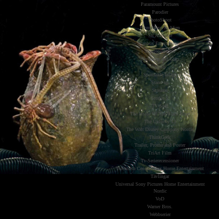
Paramount Pictures
Parodier
PhotoShoot
Prometheus to Alien
SF Anytime
Scanbox Entertainment
Serierecensioner
Shopping and Gifts
Slash
Sponsrade Inlägg
Stand-up
Streama
Studio S
TV-Spel
The Inside Of The Black Heart
The Unlucky 13
The Walt Disney Company Nordic
ThinkGeek
Trailer, Promo and Poster
TriArt Film
Tv-Serierecensioner
Twentieth Century Fox Home Entertainment
Tävlingar
Universal Sony Pictures Home Entertainment
Nordic
VoD
Warner Bros.
Webbserier