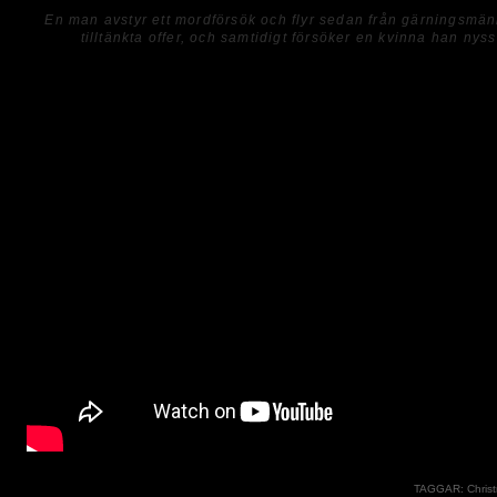
En man avstyr ett mordförsök och flyr sedan från gärningsmä
tilltänkta offer, och samtidigt försöker en kvinna han nyss
TAGGAR:
Chris