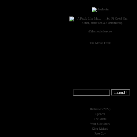
@themoviefreak.se
The Movie Freak
Jump on a
Spaceship:
What's New?
Hellraiser (2022)
Spencer
The Menu
West Side Story
King Richard
Free Guy