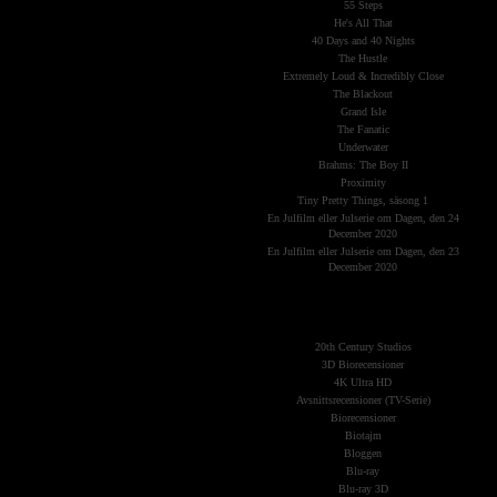
55 Steps
He's All That
40 Days and 40 Nights
The Hustle
Extremely Loud & Incredibly Close
The Blackout
Grand Isle
The Fanatic
Underwater
Brahms: The Boy II
Proximity
Tiny Pretty Things, säsong 1
En Julfilm eller Julserie om Dagen, den 24
December 2020
En Julfilm eller Julserie om Dagen, den 23
December 2020
The Planets
(Kategorier)
20th Century Studios
3D Biorecensioner
4K Ultra HD
Avsnittsrecensioner (TV-Serie)
Biorecensioner
Biotajm
Bloggen
Blu-ray
Blu-ray 3D