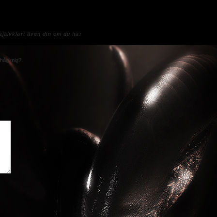
jälvklart även din om du har
håg mig?