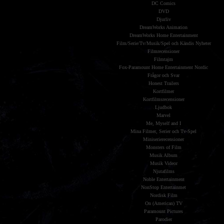
DC Comics
DVD
Djurliv
DreamWorks Animation
DreamWorks Home Entertainment
Film/Serie/Tv/Musik/Spel och Kändis Nyheter
Filmrecensioner
Filmtajm
Fox-Paramount Home Entertainment Nordic
Frågor och Svar
Honest Trailers
Kortfilmer
Kortfilmsrecensioner
Ljudbok
Marvel
Me, Myself and I
Mina Filmer, Serier och Tv-Spel
Miniserierecensioner
Monsters of Film
Musik Album
Musik Videor
Njutafilms
Noble Entertainment
NonStop Entertainmet
Nordisk Film
On (American) TV
Paramount Pictures
Parodier