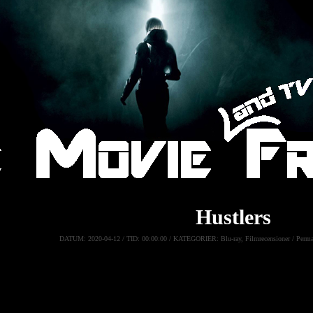
Hustlers
DATUM:
2020-04-12 /
TID:
00:00:00 /
KATEGORIER:
Blu-ray
,
Filmrecensioner
/
Perma
Hustlers
Ett gäng strippor bestämmer sig för att ta revansch på sina Wall St
själva bli rika
.