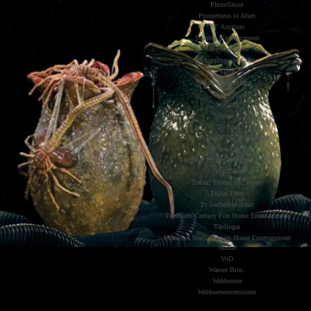
PhotoShoot
Prometheus to Alien
SF Anytime
Scanbox Entertainment
Serierecensioner
Shopping and Gifts
Slash
Sponsrade Inlägg
Stand-up
Streama
Studio S
TV-Spel
The Inside Of The Black Heart
The Unlucky 13
The Walt Disney Company Nordic
ThinkGeek
Trailer, Promo and Poster
TriArt Film
Tv-Serierecensioner
Twentieth Century Fox Home Entertainment
Tävlingar
Universal Sony Pictures Home Entertainment
Nordic
VoD
Warner Bros.
Webbserier
Webbserierecensioner