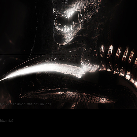
jälvklart även din om du har
håg mig?