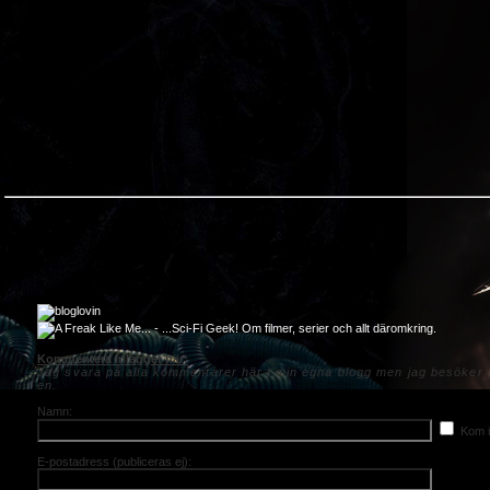
Kommentera inlägget här:
Jag svara på alla kommentarer här i min egna blogg men jag besöker s
en.
Namn:
Kom i
E-postadress (publiceras ej):