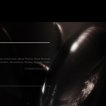
edi
,
Kriminalare
,
Movie Review
,
Movie Reviews
,
cension
,
Recensioner
,
Review
,
Reviews
,
thriller
.
KOMMENTERA HÄR (0)