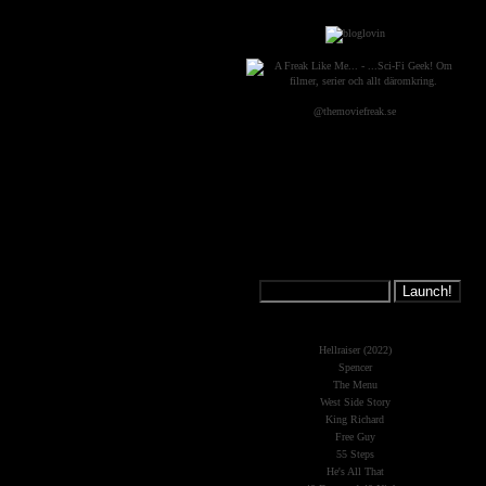
@themoviefreak.se
Jump on a
Spaceship:
What's New?
Hellraiser (2022)
Spencer
The Menu
West Side Story
King Richard
Free Guy
55 Steps
He's All That