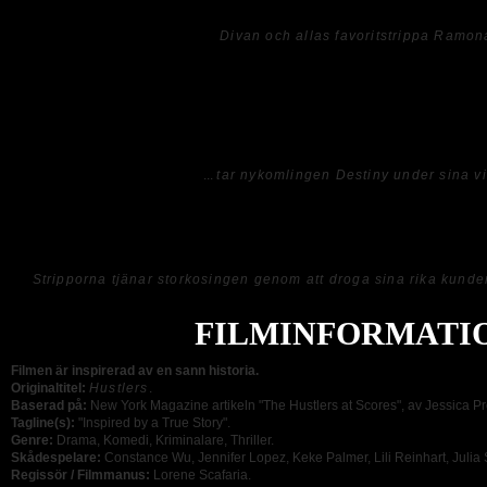
Divan och allas favoritstrippa Ramon
HUSTLERS
må kanske inte vara den bästa verklighetsbaserade filmen jag har s
karaktärerna där dramat om drömmen om rikedom är fängslande. Därtill gör sig J
Ramona och detsamma gäller Constance Wu som syns i huvudrollen som Destiny,
bland de strippande birollerna där trovärdigheten ibland brister.
...
tar nykomlingen Destiny under sina v
Allt som allt är
HUSTLERS
en bra film som underhåller för stunden och det spela
ej, och jag antar att händelsen är rätt okänd för de flesta vilket kan göra filmen lite 
Stripporna tjänar storkosingen genom att droga sina rika kunde
FILMINFORMATI
Filmen är inspirerad av en sann historia.
Originaltitel:
Hustlers
.
Baserad på:
New York Magazine artikeln "The Hustlers at Scores", av Jessica Pr
Tagline(s):
"Inspired by a True Story".
Genre:
Drama, Komedi, Kriminalare, Thriller.
Skådespelare:
Constance Wu, Jennifer Lopez, Keke Palmer, Lili Reinhart, Julia St
Regissör / Filmmanus:
Lorene Scafaria.