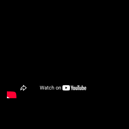
BETYG och FILMRECENSION
:
Strippor och nakna bröst, ja det finns det gott om i det verklighetsbaserade dram
huvudkaraktärer väljer dock att inte blotta sig. Detta spelar visserligen kvitta efte
fängslande och inte nakenheten.