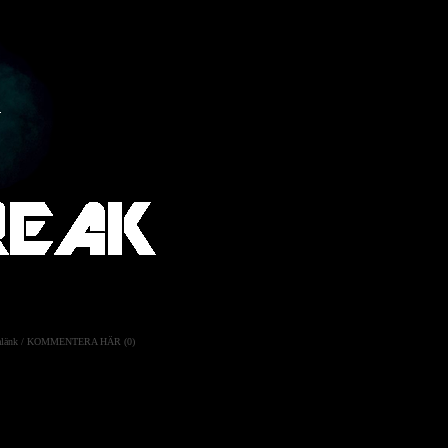
länk
/
KOMMENTERA HÄR (0)
reet-kunder och på så sätt