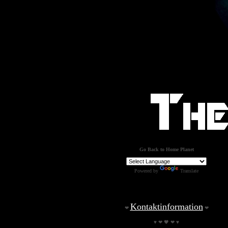
Go Back to Home Planet
Powered by
Translate
Kontaktinformation
❤
❤
♥ ❤ 🖤 ❤ ♥