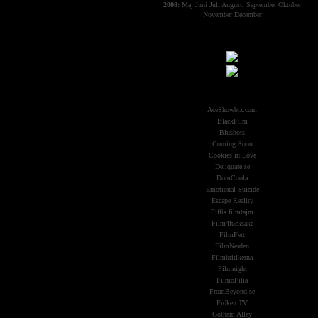
2008:
Maj
Juni
Juli
Augusti
September
Oktober
November
December
Samarbeten:
Other Aliens
AceShowbiz.com
BlackFilm
Blushots
Coming Soon
Cookies in Love
Deliquate.se
DomCoola
Emotional Suicide
Escape Reality
Fiffis filmtajm
Film4fucksake
FilmFett
FilmNerden
Filmkritikerna
Filmnight
FilmoFilia
FromBeyond.se
Fröken TV
Gotham Alley