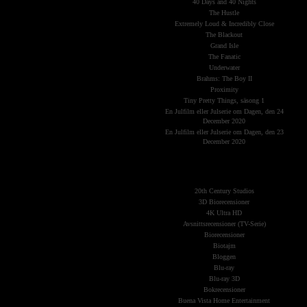
40 Days and 40 Nights
The Hustle
Extremely Loud & Incredibly Close
The Blackout
Grand Isle
The Fanatic
Underwater
Brahms: The Boy II
Proximity
Tiny Pretty Things, säsong 1
En Julfilm eller Julserie om Dagen, den 24
December 2020
En Julfilm eller Julserie om Dagen, den 23
December 2020
The Planets
(Kategorier)
20th Century Studios
3D Biorecensioner
4K Ultra HD
Avsnittsrecensioner (TV-Serie)
Biorecensioner
Biotajm
Bloggen
Blu-ray
Blu-ray 3D
Bokrecensioner
Buena Vista Home Entertainment