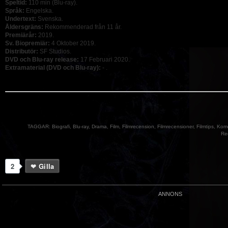
Speltid:
110 min (Blu-ray).
Språk:
Engelska.
Undertext:
Svenska.
Åldersgräns:
Rekommenderad från 11 år.
Premiärår:
2019.
Sv. Biopremiär:
4 Oktober 2019.
Distributör:
SF Studios.
DVD och Blu-ray release:
17 Februari 2020.
Extramaterial (DVD och Blu-ray):
- .
TAGGAR:
Biografi
,
Blu-ray
,
Drama
,
Film
,
Filmrecension
,
Filmrecensioner
,
Filmtips
,
Kom
Re
2
Gilla