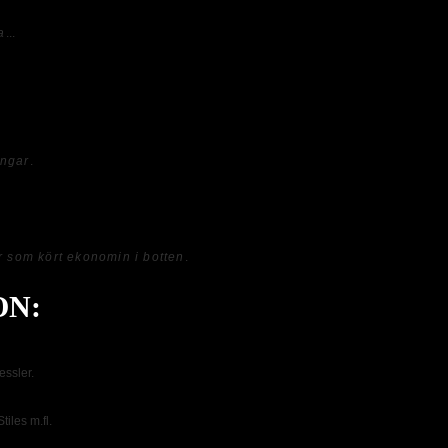
a
...
ett men jag gillar innehållet och
ennifer Lopez bra i rollen som divan
 men det finns vissa små brister
ingar
.
r kvitta om man känner till storyn eller
extra tilltalande.
r som kört ekonomin i botten
.
ON:
essler.
iles m.fl.