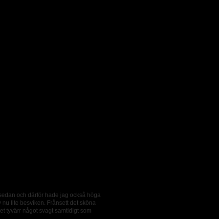
r sedan och därför hade jag också höga
v nu lite besviken. Frånsett det sköna
et tyvärr något svagt samtidigt som