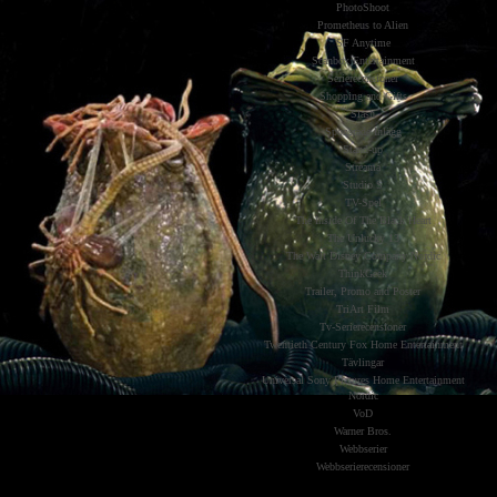
PhotoShoot
Prometheus to Alien
SF Anytime
Scanbox Entertainment
Serierecensioner
Shopping and Gifts
Slash
Sponsrade Inlägg
Stand-up
Streama
Studio S
TV-Spel
The Inside Of The Black Heart
The Unlucky 13
The Walt Disney Company Nordic
ThinkGeek
Trailer, Promo and Poster
TriArt Film
Tv-Serierecensioner
Twentieth Century Fox Home Entertainment
Tävlingar
Universal Sony Pictures Home Entertainment
Nordic
VoD
Warner Bros.
Webbserier
Webbserierecensioner