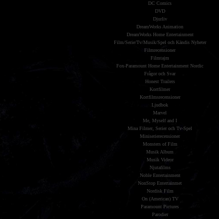
DC Comics
DVD
Djurliv
DreamWorks Animation
DreamWorks Home Entertainment
Film/Serie/Tv/Musik/Spel och Kändis Nyheter
Filmrecensioner
Filmtajm
Fox-Paramount Home Entertainment Nordic
Frågor och Svar
Honest Trailers
Kortfilmer
Kortfilmsrecensioner
Ljudbok
Marvel
Me, Myself and I
Mina Filmer, Serier och Tv-Spel
Miniserierecensioner
Monsters of Film
Musik Album
Musik Videor
Njutafilms
Noble Entertainment
NonStop Entertainmet
Nordisk Film
On (American) TV
Paramount Pictures
Parodier