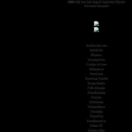
2008:
Maj
Juni
Juli
Augusti
September
Oktober
November
December
Samarbeten:
Other Aliens
AceShowbiz.com
BlackFilm
Blushots
Coming Soon
Cookies in Love
Deliquate.se
DomCoola
Emotional Suicide
Escape Reality
Fiffis filmtajm
Film4fucksake
FilmFett
FilmNerden
Filmkritikerna
Filmnight
FilmoFilia
FromBeyond.se
Fröken TV
Gotham Alley