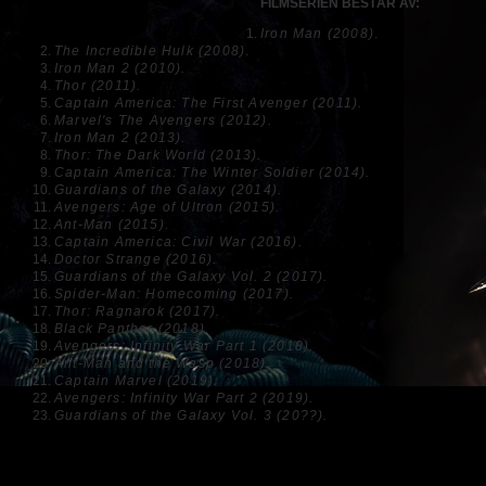
FILMSERIEN BESTÅR AV:
Iron Man (2008)
.
The Incredible Hulk (2008)
.
Iron Man 2 (2010).
Thor (2011).
Captain America: The First Avenger (2011).
Marvel's The Avengers (2012).
Iron Man 2 (2013).
Thor: The Dark World (2013).
Captain America: The Winter Soldier (2014).
Guardians of the Galaxy (2014).
Avengers: Age of Ultron (2015).
Ant-Man (2015).
Captain America: Civil War (2016).
Doctor Strange (2016).
Guardians of the Galaxy Vol. 2 (2017).
Spider-Man: Homecoming (2017).
Thor: Ragnarok (2017).
Black Panther (2018).
Avengers: Infinity War Part 1 (2018).
Ant-Man and the Wasp (2018).
Captain Marvel (2019).
Avengers: Infinity War Part 2 (2019).
Guardians of the Galaxy Vol. 3 (20??).