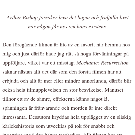
Arthur Bishop försöker leva det lugna och fridfulla livet
när någon får nys om hans existens
.
Den föregående filmen är lite av en favorit här hemma hos
mig och just därför hade jag rätt så höga förväntningar på
uppföljare, vilket var ett misstag.
Mechanic: Resurrection
saknar nästan allt det där som den första filmen har att
erbjuda och allt är mer eller mindre annorlunda, därför blir
också hela filmupplevelsen en stor besvikelse. Manuset
tillhör ett av de sämre, effekterna känns något B,
spänningen är frånvarande och morden är inte direkt
intressanta. Dessutom kryddas hela upplägget av en sliskig
kärlekshistoria som utvecklas på tok för snabbt och
ingenting med den känns trovärdigt. Allt filmen har att