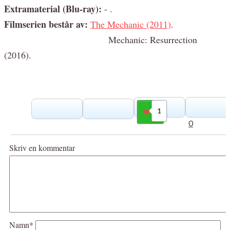
Extramaterial (Blu-ray):
- .
Filmserien består av:
The Mechanic (2011)
.
Mechanic: Resurrection
(2016).
1
Gilla
0
Skriv en kommentar
Namn*