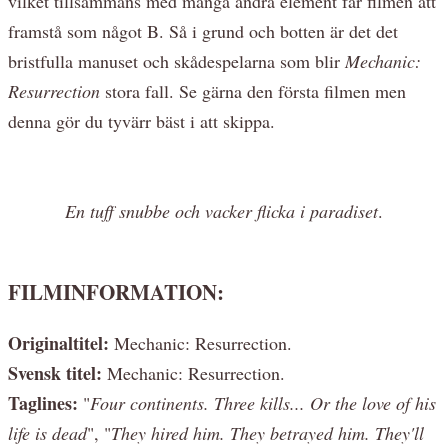
vilket tillsammans med många andra element får filmen att
framstå som något B. Så i grund och botten är det det
bristfulla manuset och skådespelarna som blir
Mechanic:
Resurrection
stora fall. Se gärna den första filmen men
denna gör du tyvärr bäst i att skippa.
En tuff snubbe och vacker flicka i paradiset
.
FILMINFORMATION:
Originaltitel:
Mechanic: Resurrection.
Svensk titel:
Mechanic: Resurrection.
Taglines:
"
Four continents. Three kills... Or the love of his
life is dead
", "
They hired him. They betrayed him. They'll