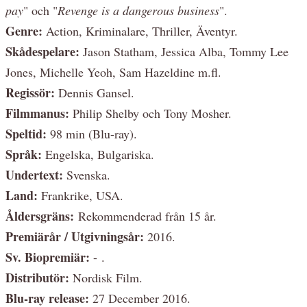
pay
" och "
Revenge is a dangerous business
".
Genre:
Action, Kriminalare, Thriller, Äventyr.
Skådespelare:
Jason Statham, Jessica Alba, Tommy Lee
Jones, Michelle Yeoh, Sam Hazeldine m.fl.
Regissör:
Dennis Gansel.
Filmmanus:
Philip Shelby och Tony Mosher.
Speltid:
98 min (Blu-ray).
Språk:
Engelska, Bulgariska.
Undertext:
Svenska.
Land:
Frankrike, USA.
Åldersgräns:
Rekommenderad från 15 år.
Premiärår / Utgivningsår:
2016.
Sv. Biopremiär:
- .
Distributör:
Nordisk Film.
Blu-ray release:
27 December 2016.