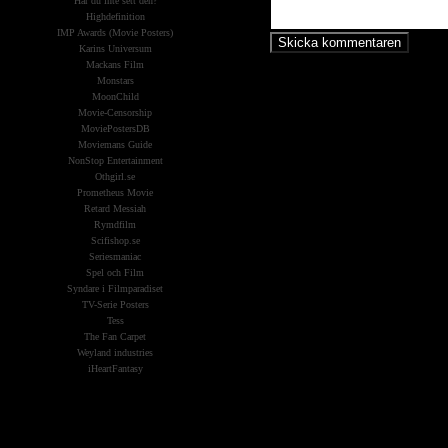
Har du inte sett den?
Highdefinition
IMP Awards (Movie Posters)
Karins Universum
Mackans Film
Monstars
MoonChild
Movie-Censorship
MoviePostersDB
Moviemans Guide
NonStop Entertainment
Othgirl.se
Prometheus Movie
Retard Messiah
Rymdfilm
Scifishop.se
Seriesmaniac
Spel och Film
Syndare i Filmparadiset
TV-Serie Posters
Tess
The Fan Carpet
Weyland industries
iHeartFantasy
Widgets &
Reklam: