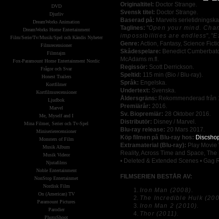
Originaltitel:
Doctor Strange.
DVD
Svensk titel:
Doctor Strange.
Djurliv
Baserad på:
Marvels serietidningska
DreamWorks Animation
Taglines:
"
Open your mind. Chan
DreamWorks Home Entertainment
impossibilities are endless
", "
E
Film/Serie/Tv/Musik/Spel och Kändis Nyheter
Genre:
Action, Fantasy, Science Ficti
Filmrecensioner
Skådespelare:
Benedict Cumberbatch
Filmtajm
McAdams m.fl.
Fox-Paramount Home Entertainment Nordic
Regissör:
Scott Derrickson.
Frågor och Svar
Speltid:
115 min (Bio / Blu-ray).
Honest Trailers
Språk:
Engelska.
Kortfilmer
Undertext:
Svenska.
Kortfilmsrecensioner
Åldersgräns:
Rekommenderad från 1
Ljudbok
Premiärår:
2016.
Marvel
Sv. Biopremiär:
28 Oktober 2016.
Me, Myself and I
Distributör:
Disney / Marvel.
Mina Filmer, Serier och Tv-Spel
Blu-ray release:
20 Mars 2017.
Miniserierecensioner
Köp filmen på Blu-ray hos:
Discsho
Monsters of Film
Extramaterial (Blu-ray):
Play Movie W
Musik Album
Reality, Across Time and Space, The
Musik Videor
• Deleted & Extended Scenes • Gag R
Njutafilms
Noble Entertainment
FILMSERIEN BESTÅR AV:
NonStop Entertainmet
Nordisk Film
Iron Man (2008)
.
On (American) TV
The Incredible Hulk (20
Paramount Pictures
Iron Man 2 (2010).
Parodier
Thor (2011).
PhotoShoot