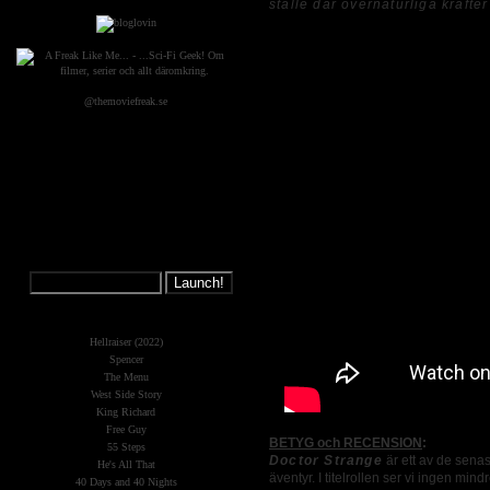
ställe där övernaturliga kraft
@themoviefreak.se
Jump on a
Spaceship:
What's New?
Hellraiser (2022)
Spencer
The Menu
West Side Story
King Richard
Free Guy
BETYG och RECENSION
:
55 Steps
Doctor Strange
är ett av de senas
He's All That
äventyr. I titelrollen ser vi ingen mi
40 Days and 40 Nights