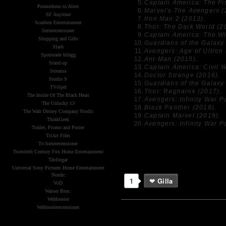
Captain America: The Fi
Prometheus to Alien
Marvel's The Avengers (
SF Anytime
Iron Man 2 (2013).
Scanbox Entertainment
Thor: The Dark World (2
Serierecensioner
Captain America: The Wi
Shopping and Gifts
Guardians of the Galaxy
Slash
Avengers: Age of Ultron 
Sponsrade Inlägg
Ant-Man (2015).
Stand-up
Captain America: Civil W
Streama
Doctor Strange (2016).
Studio S
Guardians of the Galaxy 
TV-Spel
Thor: Ragnarok (2017).
The Inside Of The Black Heart
Avengers: Infinity War Pa
The Unlucky 13
Black Panther (2018).
The Walt Disney Company Nordic
Captain Marvel (2019).
ThinkGeek
Avengers: Infinity War Pa
Trailer, Promo and Poster
TriArt Film
Tv-Serierecensioner
Twentieth Century Fox Home Entertainment
Tävlingar
Universal Sony Pictures Home Entertainment
Nordic
1
Gilla
VoD
Warner Bros.
Webbserier
Webbserierecensioner
The X-Files