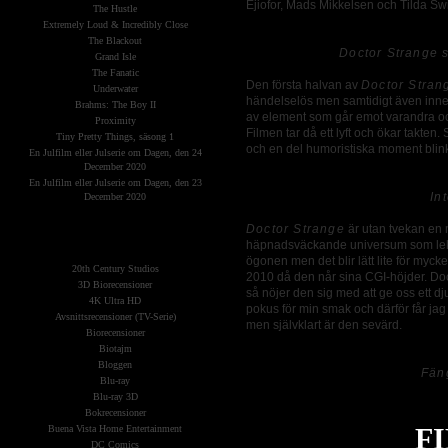
Ejiofor, Mads Mikkelsen och Tilda S
The Hustle
Extremely Loud & Incredibly Close
The Blackout
Doctor Strange s
Grand Isle
The Fanatic
Den första halvan av
Doctor Stran
Underwater
händelselös men samtidigt även inneh
Brahms: The Boy II
av element som går emot varandra och 
Proximity
Filmen tar då ett lyft och ökar takte
Tiny Pretty Things, säsong 1
och en del humoristiska moment blink
En Julfilm eller Julserie om Dagen, den 24
December 2020
En Julfilm eller Julserie om Dagen, den 23
In
December 2020
The Planets
Doctor Strange
är utan tvekan en m
(Kategorier)
häpnadsväckande universum som leker
ögonen men det blir lätt lite för my
20th Century Studios
2010 då den når sina CGI-höjder. Dock
3D Biorecensioner
så nöjer den sig med att ge oss ett dj
4K Ultra HD
pokus för min smak och därför får jag
Avsnittsrecensioner (TV-Serie)
men självklart är den sevärd.
Biorecensioner
Biotajm
Bloggen
Fäng
Blu-ray
Blu-ray 3D
Bokrecensioner
F
Buena Vista Home Entertainment
DC Comics