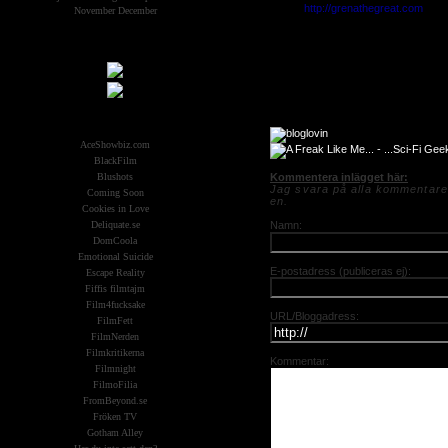
URL:
http://grenathegreat.com
November
December
Samarbeten:
Other Aliens
AceShowbiz.com
BlackFilm
Blushots
Kommentera inlägget här:
Jag svara på alla kommentarer
Coming Soon
en.
Cookies in Love
Deliquate.se
Namn:
DomCoola
Emotional Suicide
E-postadress (publiceras ej):
Escape Reality
Fiffis filmtajm
Film4fucksake
URL/Bloggadress:
FilmFett
FilmNerden
Filmkritikerna
Kommentar:
Filmnight
FilmoFilia
FromBeyond.se
Fröken TV
Gotham Alley