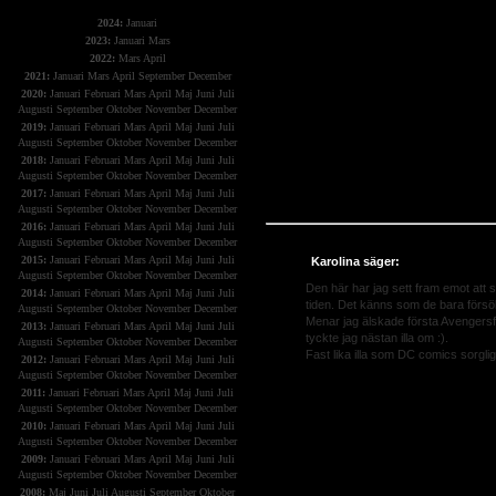
2024:
Januari
2023:
Januari
Mars
2022:
Mars
April
2021:
Januari
Mars
April
September
December
2020:
Januari
Februari
Mars
April
Maj
Juni
Juli
Augusti
September
Oktober
November
December
2019:
Januari
Februari
Mars
April
Maj
Juni
Juli
Augusti
September
Oktober
November
December
2018:
Januari
Februari
Mars
April
Maj
Juni
Juli
Augusti
September
Oktober
November
December
2017:
Januari
Februari
Mars
April
Maj
Juni
Juli
Augusti
September
Oktober
November
December
2016:
Januari
Februari
Mars
April
Maj
Juni
Juli
Augusti
September
Oktober
November
December
2015:
Januari
Februari
Mars
April
Maj
Juni
Juli
Karolina säger:
Augusti
September
Oktober
November
December
Den här har jag sett fram emot att s
2014:
Januari
Februari
Mars
April
Maj
Juni
Juli
tiden. Det känns som de bara försöker
Augusti
September
Oktober
November
December
Menar jag älskade första Avengers
2013:
Januari
Februari
Mars
April
Maj
Juni
Juli
tyckte jag nästan illa om :).
Augusti
September
Oktober
November
December
Fast lika illa som DC comics sorgliga 
2012:
Januari
Februari
Mars
April
Maj
Juni
Juli
Augusti
September
Oktober
November
December
Svar:
Håller med. Uppföljarna har in
2011:
Januari
Februari
Mars
April
Maj
Juni
Juli
Captain America tycker jag däremot ha
Augusti
September
Oktober
November
December
betydligt bättre och den 3 kändes so
2010:
Januari
Februari
Mars
April
Maj
Juni
Juli
med stor och alla jag pratar med gill
Augusti
September
Oktober
November
December
2009:
Januari
Februari
Mars
April
Maj
Juni
Juli
...Liiinna
Augusti
September
Oktober
November
December
2017-03-14 Kl: 09:49:52
2008:
Maj
Juni
Juli
Augusti
September
Oktober