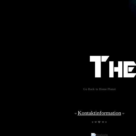
Go Back to Home Planet
Kontaktinformation
❤
❤
♥ ❤ 🖤 ❤ ♥