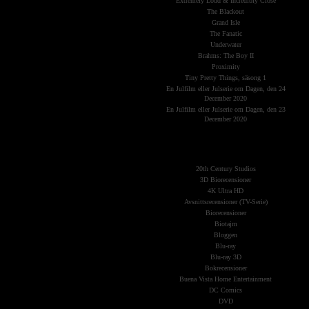
Extremely Loud & Incredibly Close
The Blackout
Grand Isle
The Fanatic
Underwater
Brahms: The Boy II
Proximity
Tiny Pretty Things, säsong 1
En Julfilm eller Julserie om Dagen, den 24
December 2020
En Julfilm eller Julserie om Dagen, den 23
December 2020
The Planets
(Kategorier)
20th Century Studios
3D Biorecensioner
4K Ultra HD
Avsnittsrecensioner (TV-Serie)
Biorecensioner
Biotajm
Bloggen
Blu-ray
Blu-ray 3D
Bokrecensioner
Buena Vista Home Entertainment
DC Comics
DVD