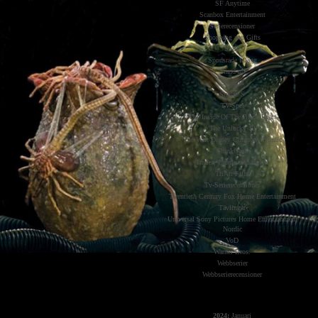
SF Anytime
Scanbox Entertainment
Serierecensioner
Shopping and Gifts
Slash
Sponsrade Inlägg
Stand-up
Streama
Studio S
TV-Spel
The Inside Of The Black Heart
The Unlucky 13
The Walt Disney Company Nordic
ThinkGeek
Trailer, Promo and Poster
TriArt Film
Tv-Serierecensioner
Twentieth Century Fox Home Entertainment
Tävlingar
Universal Sony Pictures Home Entertainment
Nordic
VoD
Warner Bros.
Webbserier
Webbserierecensioner
The X-Files
2024:
Januari