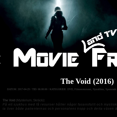
The Void (2016)
DATUM:
2017-04-29 /
TID:
06:00:00 /
KATEGORIER:
DVD
,
Filmrecensioner
,
Njutafilms
,
Sponsrade 
The Void
(Mysterium, Skräck)
:
På ett sjukhus med få resurser håller något fasansfullt och mystiskt
ta över både patienternas och personalens kopp och detta väsen är 