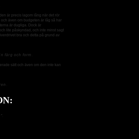
.
den är precis lagom lång när det rör
r och även om budgeten är låg så har
terna är dugliga. Dock är
och lite påskyndad, och inte minst sagt
överdrivet bra och detta på grund av
in färg och form
.
irerade sätt och även om den inte kan
ren
.
ON:
e
".