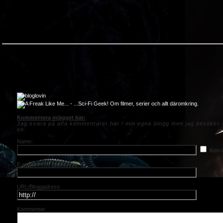
Kommentera inlägget här:
Jag svara på alla kommentarer här i min egna blogg men jag besöker s
en.
Namn:
Kom i
E-postadress (publiceras ej):
URL/Bloggadress:
Kommentar: