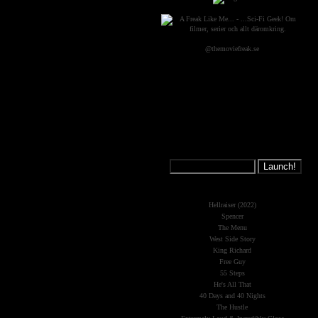
@themoviefreak.se
Jump on a
Spaceship:
What's New?
Hellraiser (2022)
Spencer
The Menu
West Side Story
King Richard
Free Guy
55 Steps
He's All That
40 Days and 40 Nights
The Hustle