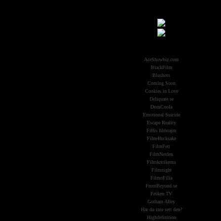
Samarbeten:
Other Aliens
AceShowbiz.com
BlackFilm
Blushots
Coming Soon
Cookies in Love
Deliquate.se
DomCoola
Emotional Suicide
Escape Reality
Fiffis filmtajm
Film4fucksake
FilmFett
FilmNerden
Filmkritikerna
Filmnight
FilmoFilia
FromBeyond.se
Fröken TV
Gotham Alley
Har du inte sett den?
Highdefinition