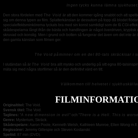
Ingen tycks kunna lämna sjukhuset
Den stora fördelen med
The Void
är att den kommer igång snabbt och att spelti
sig om denna typen av film. Splatterkänslan är dessutom på topp då blodet flöda
specialeffektsminkörerna lyckats bra med sin konst samtidigt som de få CGI-effek
skådespelarna långt ifrån de bästa och handlingen är något överdriven, kryptisk 
skruvad och konstig. Men i grund och botten så fungerar det även om det inte är 
den gamla känslan som filmen ger.
The Void påminner om en del 80-tals skräckisar i s
I slutändan så är
The Void
bra allt mysko och underlig på sitt egna 80-talsinsp
mäta sig med några storfilmer så är den definitivt värd en titt.
Välkommen till helvetet i sjukhuskälla
FILMINFORMATI
Originaltitel:
The Void.
Svensk titel:
The Void.
Taglines:
"
A new dimension in evil
" och "
There is a Hell. This is wors
Genre:
Mysterium, Skräck.
Skådespelare:
Aaron Poole, Kenneth Welsh, Kathleen Munroe, Ellen Wong m.fl.
Regissörer:
Jeremy Gillespie och Steven Kostanski.
Speltid:
87 min (DVD).