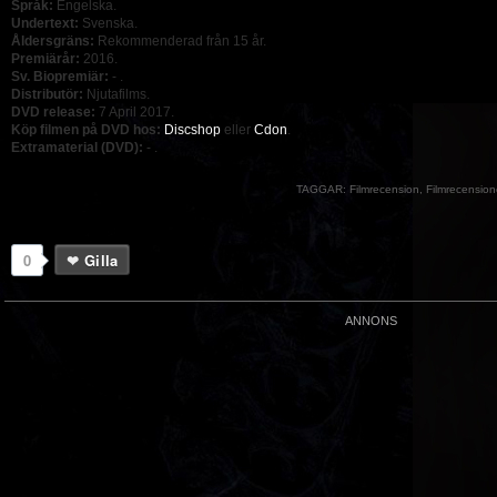
Språk:
Engelska.
Undertext:
Svenska.
Åldersgräns:
Rekommenderad från 15 år.
Premiärår:
2016.
Sv. Biopremiär:
- .
Distributör:
Njutafilms.
DVD release:
7 April 2017.
Köp filmen på DVD hos:
Discshop
eller
Cdon
.
Extramaterial (DVD):
- .
TAGGAR:
Filmrecension
,
Filmrecension
0
Gilla