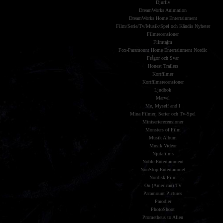
Djurliv
DreamWorks Animation
DreamWorks Home Entertainment
Film/Serie/Tv/Musik/Spel och Kändis Nyheter
Filmrecensioner
Filmtajm
Fox-Paramount Home Entertainment Nordic
Frågor och Svar
Honest Trailers
Kortfilmer
Kortfilmsrecensioner
Ljudbok
Marvel
Me, Myself and I
Mina Filmer, Serier och Tv-Spel
Miniserierecensioner
Monsters of Film
Musik Album
Musik Videor
Njutafilms
Noble Entertainment
NonStop Entertainmet
Nordisk Film
On (American) TV
Paramount Pictures
Parodier
PhotoShoot
Prometheus to Alien