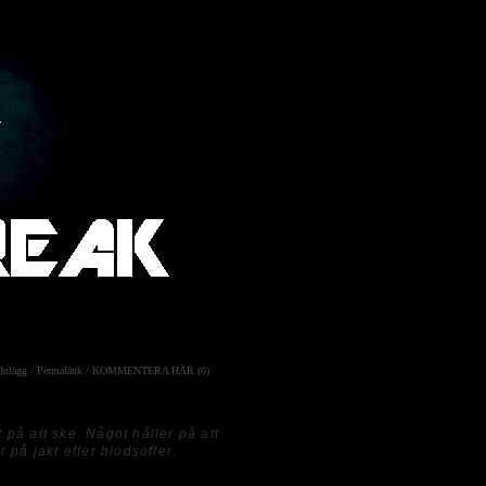
Inlägg
/
Permalänk
/
KOMMENTERA HÄR (0)
 på att ske. Något håller på att
på jakt efter blodsoffer
.