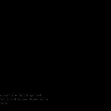
som man tar en tripp längst med
ch trots att kanske inte just jag blir
sbackar.