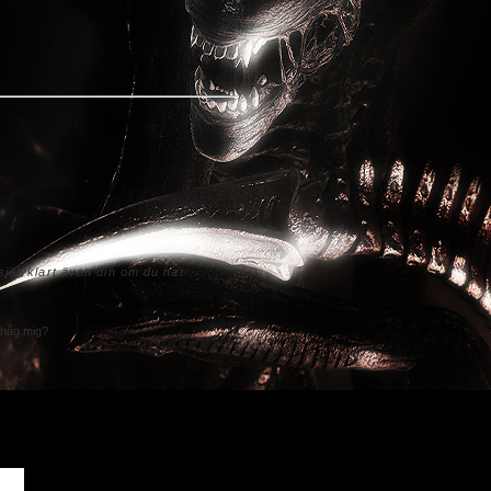
jälvklart även din om du har
håg mig?