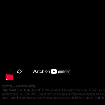
BETYG och RECENSION
:
The Void
är en lågbudget skräckfilm med det lilla extra som får det att kännas 
memory lane till 1980-talet. Den är som en hyllning till våra gamla kära skräckisar o
rädd under filmupplevelsen så avnjuter jag varje sekund, både i upp och nedför