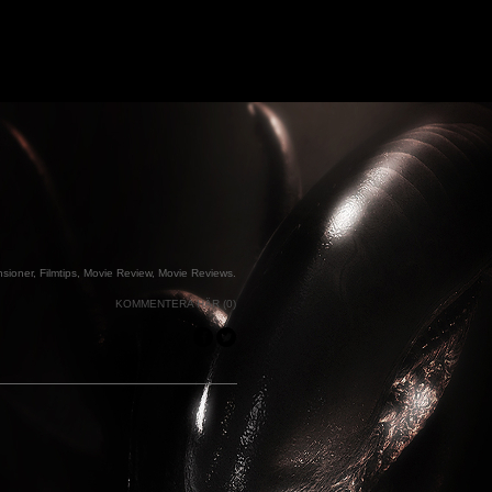
nsioner
,
Filmtips
,
Movie Review
,
Movie Reviews
.
KOMMENTERA HÄR (0)