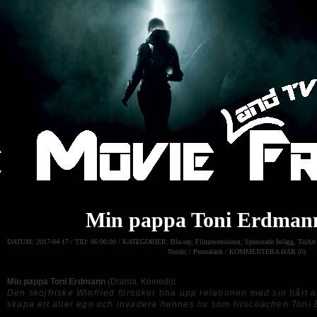
Min pappa Toni Erdmann
DATUM:
2017-04-17 /
TID:
06:00:00 /
KATEGORIER:
Blu-ray
,
Filmrecensioner
,
Sponsrade Inlägg
,
TriArt
Nordic
/
Permalänk
/
KOMMENTERA HÄR (0)
Min pappa Toni Erdmann
(Drama, Komedi)
:
Den skojfriske Winfried försöker tina upp relationen med sin hårt 
skapa ett alter ego och invadera hennes liv som livscoachen Toni