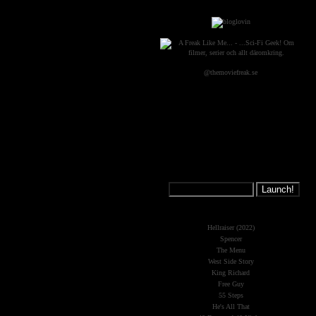
@themoviefreak.se
Jump on a
Spaceship:
What's New?
Hellraiser (2022)
Spencer
The Menu
West Side Story
King Richard
Free Guy
55 Steps
He's All That