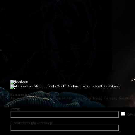
Kommentera inlägget här:
Jag svara på alla kommentarer här i min egna blogg men jag besöker s
en.
Namn:
Kom i
E-postadress (publiceras ej):