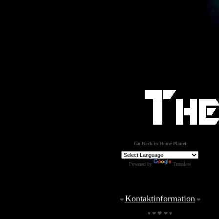
Go Back to Home Planet
Powered by
Translate
Kontaktinformation
❤
❤
♥ ❤ 🖤 ❤ ♥