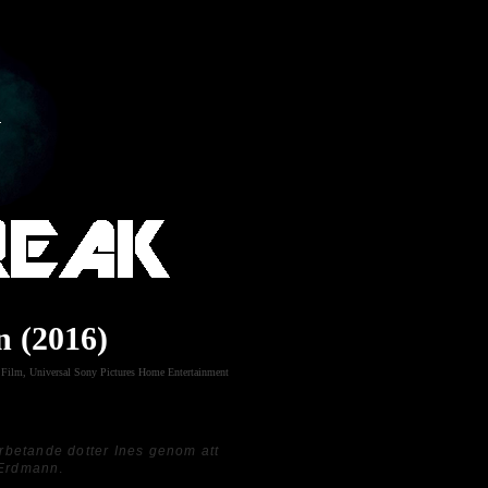
 (2016)
 Film
,
Universal Sony Pictures Home Entertainment
arbetande dotter Ines genom att
 Erdmann
.