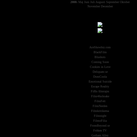
2008:
Maj
Juni
Juli
Augusti
September
Oktober
November
December
Samarbeten:
Other Aliens
AceShowbiz.com
BlackFilm
Blushots
Coming Soon
Cookies in Love
Deliquate.se
DomCoola
Emotional Suicide
Escape Reality
Fiffis filmtajm
Film4fucksake
FilmFett
FilmNerden
Filmkritikerna
Filmnight
FilmoFilia
FromBeyond.se
Fröken TV
Gotham Alley