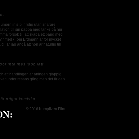
mt
.
umorn inte blir rolig utan snarare
relation till sin pappa med tanke på hur
a försök till att skapa ett band med
Winfried / Toni Erdmann är för mycket
illar jag ändå att hon är naturlig till
r inte Ines jobb lätt
.
och att handlingen är aningen glappig
ycket under resans gång men det är den
r är något komiska
.
© 2016 Komplizen Film
ON: