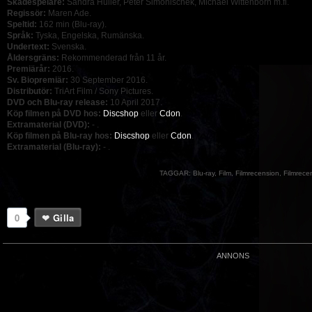
Skådespelare:
Sandra Hüller, Peter Simonischek, Michael Wittenborn m.fl.
Regissör:
Maren Ade.
Speltid:
162 min (Blu-ray).
Språk:
Tyska, Engelska, Rumänska.
Undertext:
Svenska.
Åldersgräns:
Rekommenderad från 11 år.
Premiärår:
2016.
Sv. Biopremiär:
30 September 2016.
Distributör:
TriArt Film / Sony Pictures.
DVD och Blu-ray release:
10 April 2017.
Köp filmen på DVD hos:
Discshop
eller
Cdon
.
Extramaterial (DVD):
- .
Köp filmen på Blu-ray hos:
Discshop
eller
Cdon
.
Extramaterial (Blu-ray):
- .
TAGGAR:
Blu-ray
,
Film
,
Filmrecension
,
Filmrece
0
Gilla