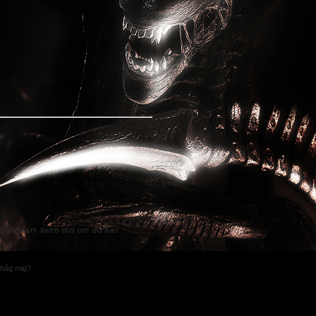
jälvklart även din om du har
håg mig?