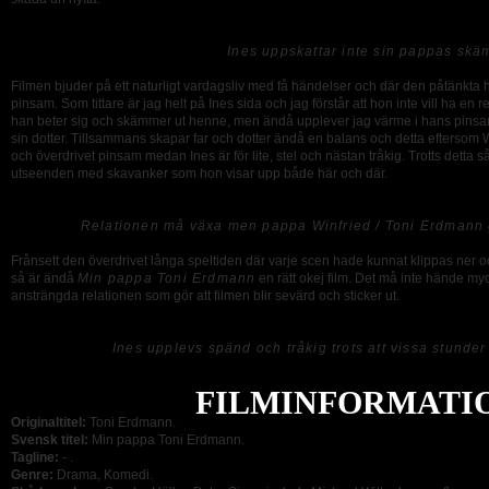
Ines uppskattar inte sin pappas skä
Filmen bjuder på ett naturligt vardagsliv med få händelser och där den påtänkta h
pinsam. Som tittare är jag helt på Ines sida och jag förstår att hon inte vill ha en 
han beter sig och skämmer ut henne, men ändå upplever jag värme i hans pinsamm
sin dotter. Tillsammans skapar far och dotter ändå en balans och detta eftersom 
och överdrivet pinsam medan Ines är för lite, stel och nästan tråkig. Trotts detta så g
utseenden med skavanker som hon visar upp både här och där.
Relationen må växa men pappa Winfried / Toni Erdmann gö
Frånsett den överdrivet långa speltiden där varje scen hade kunnat klippas ner 
så är ändå
Min pappa Toni Erdmann
en rätt okej film. Det må inte hände m
ansträngda relationen som gör att filmen blir sevärd och sticker ut.
Ines upplevs spänd och tråkig trots att vissa stunde
FILMINFORMATI
Originaltitel:
Toni Erdmann.
Svensk titel:
Min pappa Toni Erdmann.
Tagline:
- .
Genre:
Drama, Komedi.