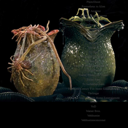
PhotoShoot
Prometheus to Alien
SF Anytime
Scanbox Entertainment
Serierecensioner
Shopping and Gifts
Slash
Sponsrade Inlägg
Stand-up
Streama
Studio S
TV-Spel
The Inside Of The Black Heart
The Unlucky 13
The Walt Disney Company Nordic
ThinkGeek
Trailer, Promo and Poster
TriArt Film
Tv-Serierecensioner
Twentieth Century Fox Home Entertainment
Tävlingar
Universal Sony Pictures Home Entertainment
Nordic
VoD
Warner Bros.
Webbserier
Webbserierecensioner