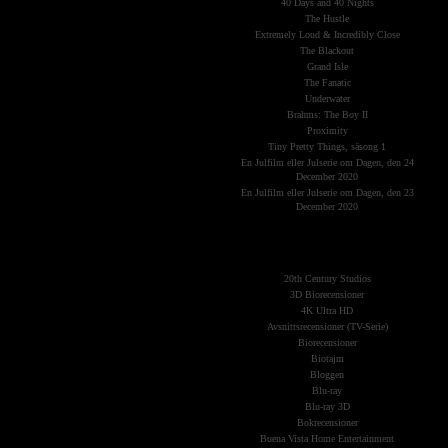
40 Days and 40 Nights
The Hustle
Extremely Loud & Incredibly Close
The Blackout
Grand Isle
The Fanatic
Underwater
Brahms: The Boy II
Proximity
Tiny Pretty Things, säsong 1
En Julfilm eller Julserie om Dagen, den 24
December 2020
En Julfilm eller Julserie om Dagen, den 23
December 2020
The Planets
(Kategorier)
20th Century Studios
3D Biorecensioner
4K Ultra HD
Avsnittsrecensioner (TV-Serie)
Biorecensioner
Biotajm
Bloggen
Blu-ray
Blu-ray 3D
Bokrecensioner
Buena Vista Home Entertainment