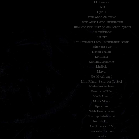
DC Comics
DVD
Djurliv
DreamWorks Animation
DreamWorks Home Entertainment
Film/Serie/Tv/Musik/Spel och Kändis Nyheter
Filmrecensioner
Filmtajm
Fox-Paramount Home Entertainment Nordic
Frågor och Svar
Honest Trailers
Kortfilmer
Kortfilmsrecensioner
Ljudbok
Marvel
Me, Myself and I
Mina Filmer, Serier och Tv-Spel
Miniserierecensioner
Monsters of Film
Musik Album
Musik Videor
Njutafilms
Noble Entertainment
NonStop Entertainmet
Nordisk Film
On (American) TV
Paramount Pictures
Parodier