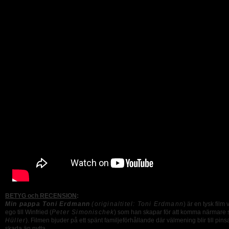
BETYG och RECENSION
:
Min pappa Toni Erdmann
(originaltitel: Toni Erdmann
) är en tysk film v
ego till Winfried (
Peter Simonischek
) som han skapar för att komma närmare s
Hüller
). Filmen bjuder på ett spänt familjeförhållande där välmening blir till p
skada än nytta.