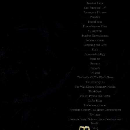
Nordisk Film
On (American) TV
Paramount Pictures
Parodier
PhotoShoot
Prometheus to Alien
SF Anytime
Scanbox Entertainment
Serierecensioner
Shopping and Gifts
Slash
Sponsrade Inlägg
Stand-up
Streama
Studio S
TV-Spel
The Inside Of The Black Heart
The Unlucky 13
The Walt Disney Company Nordic
ThinkGeek
Trailer, Promo and Poster
TriArt Film
Tv-Serierecensioner
Twentieth Century Fox Home Entertainment
Tävlingar
Universal Sony Pictures Home Entertainment
Nordic
VoD