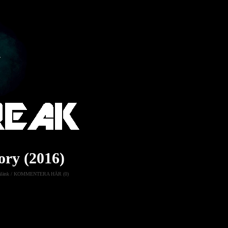
ory (2016)
länk
/
KOMMENTERA HÄR (0)
mman för att genomföra ett
ets ultimata förstörelsevapen
.