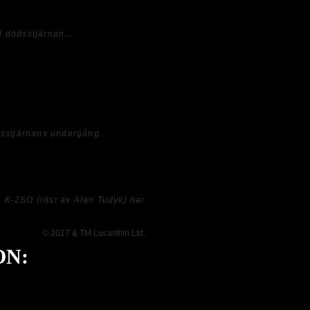
ll dödsstjärnan
....
en i sig här, och det blir absolut inte
där vissa karaktären enbart tycks ha en
igt känns närvarande. Därtill så är
men överlag så är filmen tyvärr rätt så
ödsstjärnans undergång
.
h att jag aldrig kommer bli ett, så nu
m detta....
n K-2SO (röst av Alan Tudyk) har
© 2017 & TM Lucasfilm Ltd.
ON: