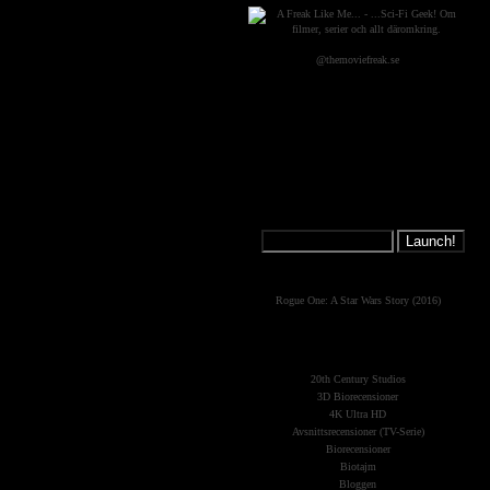
@themoviefreak.se
Jump on a
Spaceship:
What's New?
Rogue One: A Star Wars Story (2016)
The Planets
(Kategorier)
20th Century Studios
3D Biorecensioner
4K Ultra HD
Avsnittsrecensioner (TV-Serie)
Biorecensioner
Biotajm
Bloggen