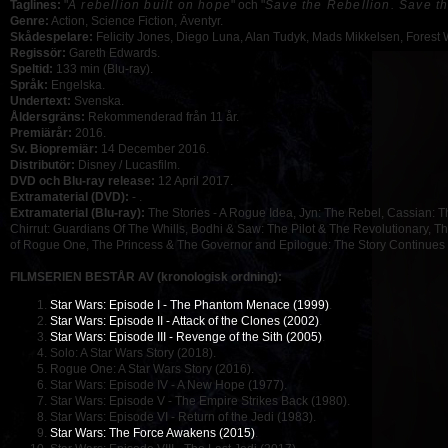
Taglines:
"
A rebellion built on hope
" och "
Save the Rebellion. Save t
Genre:
Action, Science Fiction, Äventyr.
Skådespelare:
Felicity Jones, Diego Luna, Alan Tudyk, Mads Mikkelsen, Forest W
Regissör:
Gareth Edwards.
Speltid:
133 min (Blu-ray).
Språk:
Engelska.
Undertext:
Svenska.
Åldersgräns:
Rekommenderad från 11 år.
Premiärår:
2016.
Sv. Biopremiär:
14 December 2016.
Distributör:
Disney / Lucasfilm.
DVD och Blu-ray release:
12 April 2017.
Extramaterial (DVD):
- .
Extramaterial (Blu-ray):
The Stories - A Rogue Idea, Jyn: The Rebel, Cassian: 
Chirrut: Guardians Of The Whills, Bodhi & Saw: The Pilot & The Revolutionary, 
of Rogue One, The Princess & The Governor and Epilogue: The Story Continues
FILMSERIEN BESTÅR AV (kronologisk ordning):
Star Wars: Episode I - The Phantom Menace (1999)
.
Star Wars: Episode II - Attack of the Clones (2002)
.
Star Wars: Episode III - Revenge of the Sith (2005)
.
Solo: A Star Wars Story (2018).
Rogue One: A Star Wars Story (2016).
Star Wars: Episode IV - A New Hope (1977).
Star Wars: Episode V - The Empire Strikes Back (1980).
Star Wars: Episode VI - Return of the Jedi (1983).
Star Wars: The Force Awakens (2015)
.