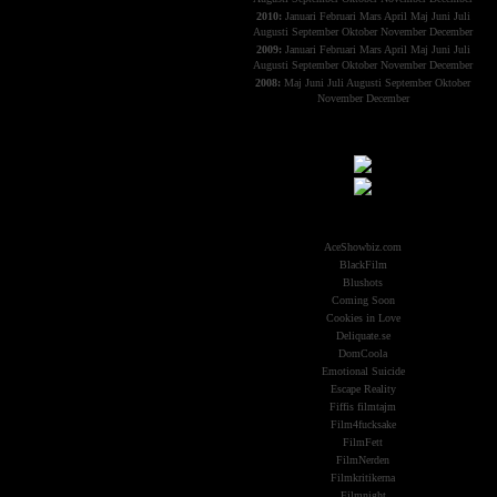
2010:
Januari
Februari
Mars
April
Maj
Juni
Juli
Augusti
September
Oktober
November
December
2009:
Januari
Februari
Mars
April
Maj
Juni
Juli
Augusti
September
Oktober
November
December
2008:
Maj
Juni
Juli
Augusti
September
Oktober
November
December
Samarbeten:
Other Aliens
AceShowbiz.com
BlackFilm
Blushots
Coming Soon
Cookies in Love
Deliquate.se
DomCoola
Emotional Suicide
Escape Reality
Fiffis filmtajm
Film4fucksake
FilmFett
FilmNerden
Filmkritikerna
Filmnight