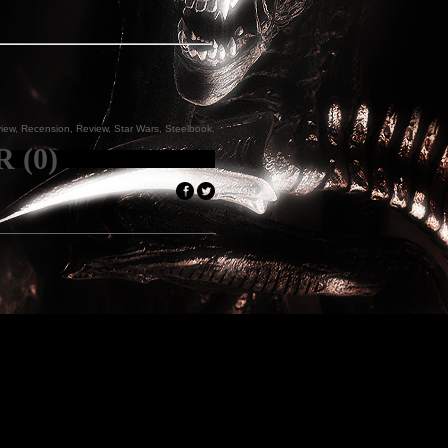
iew
,
Recension
,
Review
,
Star Wars
,
Steelbook
.
 (0)