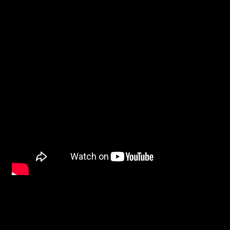
BETYG och RECENSION
:
I och med
Star Wars: The Force Awakens
så har
Star Wars
sagan ännu en 
därför på gång, men nu är det dags att titta närmare på
Rogue One: A Star W
innan
Star Wars: Episode IV - A New Hope
. Tack vare detta så vet vi un
lyser tyvärr också spänningen och överraskningarna med sin frånvaro medan rebel