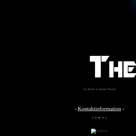
Go Back to Home Planet
Kontaktinformation
❤
❤
♥ ❤ 🖤 ❤ ♥