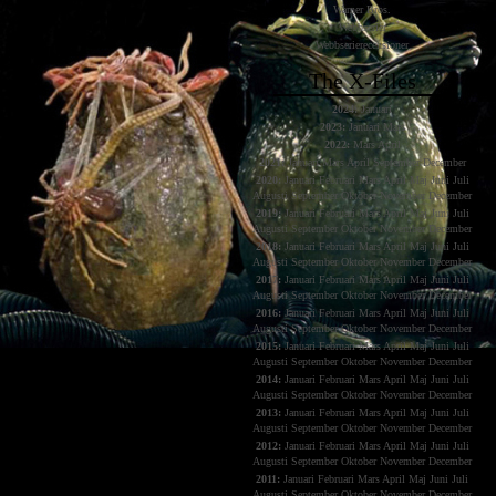
Warner Bros.
Webbserier
Webbserierecensioner
The X-Files
2024:
Januari
2023:
Januari
Mars
2022:
Mars
April
2021:
Januari
Mars
April
September
December
2020:
Januari
Februari
Mars
April
Maj
Juni
Juli
Augusti
September
Oktober
November
December
2019:
Januari
Februari
Mars
April
Maj
Juni
Juli
Augusti
September
Oktober
November
December
2018:
Januari
Februari
Mars
April
Maj
Juni
Juli
Augusti
September
Oktober
November
December
2017:
Januari
Februari
Mars
April
Maj
Juni
Juli
Augusti
September
Oktober
November
December
2016:
Januari
Februari
Mars
April
Maj
Juni
Juli
Augusti
September
Oktober
November
December
2015:
Januari
Februari
Mars
April
Maj
Juni
Juli
Augusti
September
Oktober
November
December
2014:
Januari
Februari
Mars
April
Maj
Juni
Juli
Augusti
September
Oktober
November
December
2013:
Januari
Februari
Mars
April
Maj
Juni
Juli
Augusti
September
Oktober
November
December
2012:
Januari
Februari
Mars
April
Maj
Juni
Juli
Augusti
September
Oktober
November
December
2011:
Januari
Februari
Mars
April
Maj
Juni
Juli
Augusti
September
Oktober
November
December