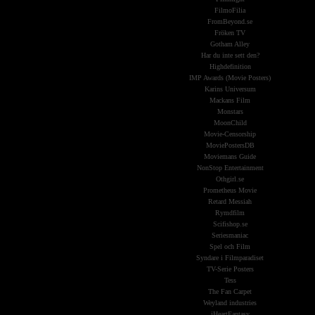
FilmoFilia
FromBeyond.se
Fröken TV
Gotham Alley
Har du inte sett den?
Highdefinition
IMP Awards (Movie Posters)
Karins Universum
Mackans Film
Monstars
MoonChild
Movie-Censorship
MoviePostersDB
Moviemans Guide
NonStop Entertainment
Othgirl.se
Prometheus Movie
Retard Messiah
Rymdfilm
Scifishop.se
Seriesmaniac
Spel och Film
Syndare i Filmparadiset
TV-Serie Posters
Tess
The Fan Carpet
Weyland industries
iHeartFantasy