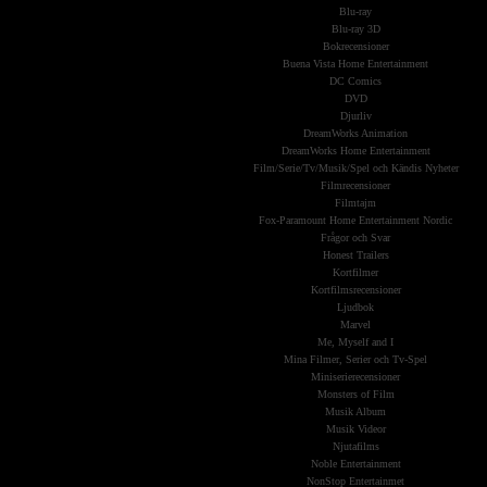
Blu-ray
Blu-ray 3D
Bokrecensioner
Buena Vista Home Entertainment
DC Comics
DVD
Djurliv
DreamWorks Animation
DreamWorks Home Entertainment
Film/Serie/Tv/Musik/Spel och Kändis Nyheter
Filmrecensioner
Filmtajm
Fox-Paramount Home Entertainment Nordic
Frågor och Svar
Honest Trailers
Kortfilmer
Kortfilmsrecensioner
Ljudbok
Marvel
Me, Myself and I
Mina Filmer, Serier och Tv-Spel
Miniserierecensioner
Monsters of Film
Musik Album
Musik Videor
Njutafilms
Noble Entertainment
NonStop Entertainmet