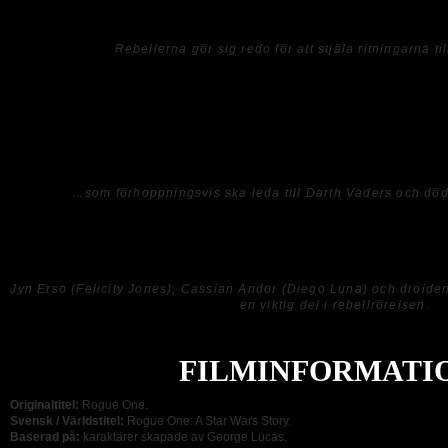
på att komma över ritningarna till dödsstjärnan.
Rebellerna gör sig redo för att stjäla ritningarna ti
Jag har haft väldigt svårt för de nyare
Star Wars
filmerna och det håller tyvärr äv
bättre av att innehållet är aningen händelselös. Vi möts även av dåliga dialoger 
och samma upprepande fras och det finns även stunder då skådespelarna inte rikt
CGI-effekterna bedrövliga på sina ställen medan andra känns äkta och välgjorda, 
tråkig vilket också gör att titten blir något plågsam och seg.
...
som förhoppningsvis ska leda till Darth Vaders och d
När allt kommer till kritan så kan vi nog fastslå att jag inte är ett
Star Wars
fan oc
ångrar jag mest att jag fortsätter lägga enorma summor pengar på halvdant skit so
Jyn Erso (Felicity Jones), Cassian Andor (Diego Luna) och droide
en viktig del i rebellrörelsen
.
FILMINFORMATI
Originaltitel:
Rogue One.
Svensk / Världstitel:
Rogue One: A Star Wars Story.
Baserad på:
karaktärer skapade av George Lucas.