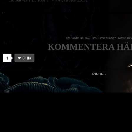
Star Wars: Episode VIII - The Last Jedi (2017).
TAGGAR:
Blu-ray
,
Film
,
Filmrecension
,
Movie Rev
KOMMENTERA HÄR
1
Gilla