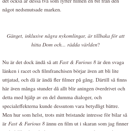
det också är dessa två som lyfter filmen en bit från den
något nedsmutsade marken.
Gänget, inklusive några nykomlingar, är tillbaka för att
hitta Dom och... rädda världen
?
Nu är det dock ändå så att
Fast & Furious 8
är den svaga
länken i racet och filmfranchisen börjar även att bli lite
uttjatad, och då är ändå fler filmer på gång. Därtill så finns
här även många stunder då allt blir aningen överdrivet och
detta med hjälp av en del dumma dialoger, och
specialeffekterna kunde dessutom vara betydligt bättre.
Men hur som helst, trots mitt bristande intresse för bilar så
är
Fast & Furious 8
ännu en film ut i skaran som jag finner