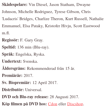
Skådespelare:
Vin Diesel, Jason Statham, Dwayne
Johnson, Michelle Rodriguez, Tyrese Gibson, Chris
'Ludacris' Bridges, Charlize Theron, Kurt Russell, Nathalie
Emmanuel, Elsa Pataky, Kristofer Hivju, Scott Eastwood
m.fl.
Regissör:
F. Gary Gray.
Speltid:
136 min (Blu-ray).
Språk:
Engelska, Ryska.
Undertext:
Svenska.
Åldersgräns:
Rekommenderad från 15 år.
Premiärår:
2017.
Sv. Biopremiär:
12 April 2017.
Distributör:
Universal.
DVD och Blu-ray release:
28 Augusti 2017.
Köp filmen på DVD hos:
Cdon
eller
Discshop
.