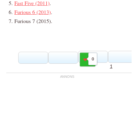
Fast Five (2011)
.
Furious 6 (2013)
.
Furious 7 (2015).
0
Gilla
1