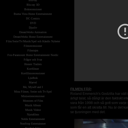
Blu-ray
Blu-ray 3D
Bokrecensioner
Buena Vista Home Entertainment
DC Comics
DVD
Djurliv
DreamWorks Animation
DreamWorks Home Entertainment
Film/Serie/Tv/Musik/Spel och Kändis Nyheter
Filmrecensioner
Filmtajm
Fox-Paramount Home Entertainment Nordic
Frågor och Svar
Honest Trailers
Kortfilmer
Kortfilmsrecensioner
Ljudbok
Marvel
Me, Myself and I
FILMEN FÅR
:
Mina Filmer, Serier och Tv-Spel
Roland Emmerich's Godzilla har väll in
Miniserierecensioner
ärligt talat, så dåligt är den faktiskt 
Monsters of Film
vara från 1998 och så gott som varje s
Musik Album
som får en att skratta till. Nu är det 
Musik Videor
se tjusningen med det.
Njutafilms
Noble Entertainment
NonStop Entertainmet