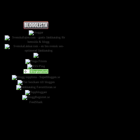
Widgets &
Reklam:
FeedShark