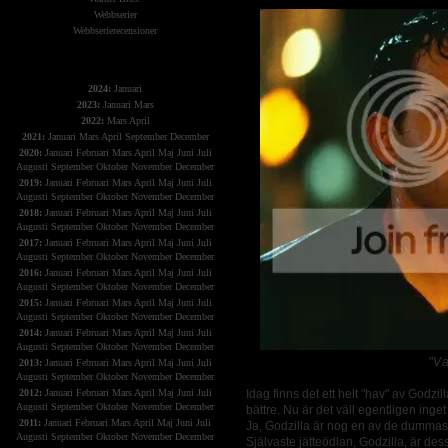
Webbserier
Webbserierecensioner
The X-Files
2024:
Januari
2023:
Januari
Mars
2022:
Mars
April
2021:
Januari
Mars
April
September
December
2020:
Januari
Februari
Mars
April
Maj
Juni
Juli
Augusti
September
Oktober
November
December
2019:
Januari
Februari
Mars
April
Maj
Juni
Juli
Augusti
September
Oktober
November
December
2018:
Januari
Februari
Mars
April
Maj
Juni
Juli
Augusti
September
Oktober
November
December
2017:
Januari
Februari
Mars
April
Maj
Juni
Juli
Augusti
September
Oktober
November
December
2016:
Januari
Februari
Mars
April
Maj
Juni
Juli
Augusti
September
Oktober
November
December
2015:
Januari
Februari
Mars
April
Maj
Juni
Juli
Augusti
September
Oktober
November
December
2014:
Januari
Februari
Mars
April
Maj
Juni
Juli
Augusti
September
Oktober
November
December
"
Va
2013:
Januari
Februari
Mars
April
Maj
Juni
Juli
Augusti
September
Oktober
November
December
2012:
Januari
Februari
Mars
April
Maj
Juni
Juli
Idag finns det ett helt "hav" av Godzil
Augusti
September
Oktober
November
December
bättre. Nu är det väll egentligen in
2011:
Januari
Februari
Mars
April
Maj
Juni
Juli
Ja, Godzilla är nog en av de dummast
Augusti
September
Oktober
November
December
Självaste jätteödlan, Godzilla, är des