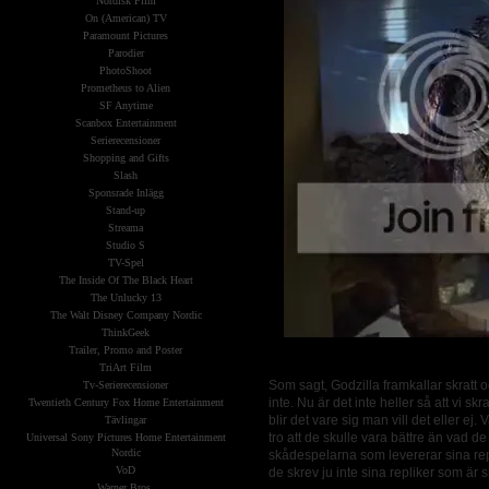
Nordisk Film
On (American) TV
Paramount Pictures
Parodier
PhotoShoot
Prometheus to Alien
SF Anytime
Scanbox Entertainment
Serierecensioner
Shopping and Gifts
Slash
Sponsrade Inlägg
Stand-up
Streama
Studio S
TV-Spel
The Inside Of The Black Heart
The Unlucky 13
The Walt Disney Company Nordic
ThinkGeek
Trailer, Promo and Poster
TriArt Film
Som sagt, Godzilla framkallar skratt 
Tv-Serierecensioner
inte. Nu är det inte heller så att vi skr
Twentieth Century Fox Home Entertainment
blir det vare sig man vill det eller ej
Tävlingar
tro att de skulle vara bättre än vad de
Universal Sony Pictures Home Entertainment
Nordic
skådespelarna som levererar sina repli
VoD
de skrev ju inte sina repliker som är s
Warner Bros.