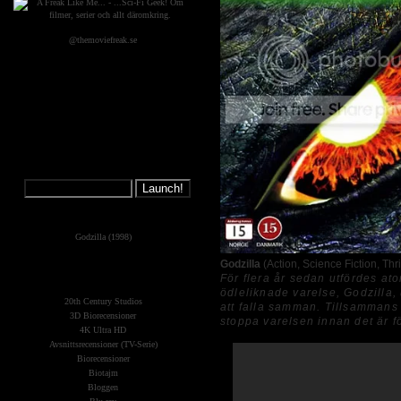
@themoviefreak.se
Jump on a
Spaceship:
What's New?
Godzilla (1998)
The Planets
Godzilla
(Action, Science Fiction, Thri
(Kategorier)
För flera år sedan utfördes at
ödleliknade varelse, Godzilla,
20th Century Studios
att falla samman. Tillsammans 
3D Biorecensioner
stoppa varelsen innan det är f
4K Ultra HD
Avsnittsrecensioner (TV-Serie)
Biorecensioner
Biotajm
Bloggen