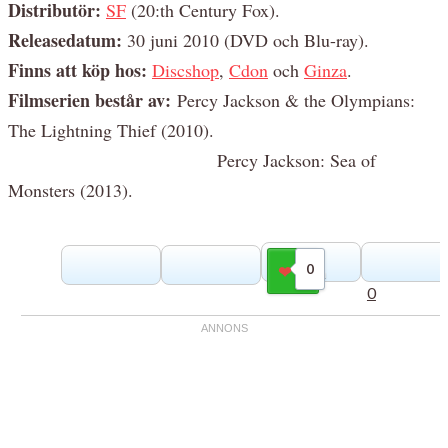
Distributör:
SF
(
20:th Century Fox
).
Releasedatum:
30 juni 2010 (DVD och Blu-ray).
Finns att köp hos:
Discshop
,
Cdon
och
Ginza
.
Filmserien består av:
Percy Jackson & the Olympians:
The Lightning Thief (2010).
Percy Jackson: Sea of
Monsters (2013).
0
Gilla
0