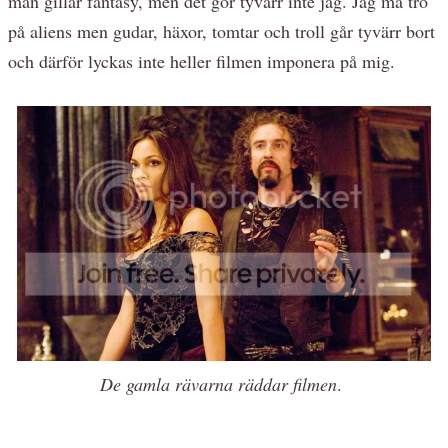
man gillar fantasy, men det gör tyvärr inte jag. Jag må tro
på aliens men gudar, häxor, tomtar och troll går tyvärr bort
och därför lyckas inte heller filmen imponera på mig.
De gamla rävarna räddar filmen
.