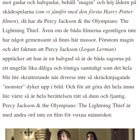
mot gudar och halvgudar, behåll "magin" och höj åldern på
skådespelarna (
om vi jämför med den första Harry Potter
filmen
), då har du Percy Jackson & the Olympians: The
Lightning Thief. Även om de båda filmerna egentligen inte
har något gemensamt så finns här massor. Förutom magin
och det faktum att Percy Jackson (
Logan Lerman
)
upptäcker att han är en halvgud så är de båda sagorna på
ett ungefär lika dåliga och töntiga samtidigt som det hela
blir lite skrattretande när diverse inte så skräckinjagande
"monster" dyker upp i bild. Och för att göra det hela ännu
lite värre så är hela berättelsen rätt så dum och fjantig.
Percy Jackson & the Olympians: The Lightning Thief är
med andra ord inte en film för vuxna människor.