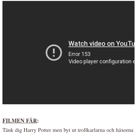
FILMEN FÅR
:
Tänk dig Harry Potter men byt ut trollkarlarna och häxorna