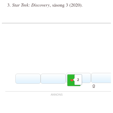
Star Trek: Discovery
, säsong 3 (2020).
2
Gilla
0