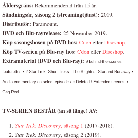
Åldersgräns:
Rekommenderad från 15 år.
Sändningsår, säsong 2 (streamingtjänst):
2019.
Distributör:
Paramount.
DVD och Blu-rayrelease:
25 November 2019.
Köp säsongsboxen på DVD hos:
Cdon
eller
Discshop
.
Köp TV-serien på Blu-ray hos:
Cdon
eller
Discshop
.
Extramaterial (DVD och Blu-ray):
9 behind-the-scenes
featurettes • 2 Star Trek: Short Treks - The Brightest Star and Runaway •
Audio commentary on select episodes • Deleted / Extended scenes •
.
Gag Reel
TV-SERIEN BESTÅR (än så länge) AV:
Star Trek: Discovery
, säsong 1
(2017-2018).
Star Trek: Discovery
, säsong 2 (2019).