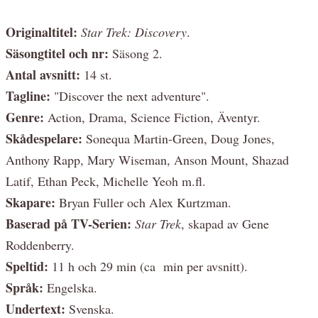
Originaltitel:
Star Trek: Discovery
.
Säsongtitel och nr:
Säsong 2.
Antal avsnitt:
14 st.
Tagline:
"Discover the next adventure".
Genre:
Action, Drama, Science Fiction, Äventyr.
Skådespelare:
Sonequa Martin-Green, Doug Jones,
Anthony Rapp, Mary Wiseman, Anson Mount, Shazad
Latif, Ethan Peck, Michelle Yeoh m.fl.
Skapare:
Bryan Fuller och Alex Kurtzman.
Baserad på TV-Serien:
Star Trek
, skapad av Gene
Roddenberry.
Speltid:
11 h och 29 min (ca min per avsnitt).
Språk:
Engelska.
Undertext:
Svenska.