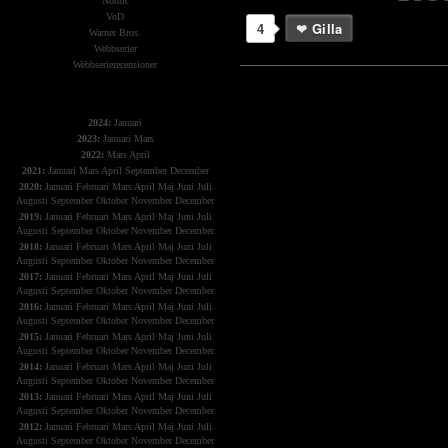
Nordic
VoD
4
Gilla
Warner Bros.
Webbserier
Webbserierecensioner
The X-Files
2024:
Januari
2023:
Januari
Mars
2022:
Mars
April
2021:
Januari
Mars
April
September
December
2020:
Januari
Februari
Mars
April
Maj
Juni
Juli
Augusti
September
Oktober
November
December
2019:
Januari
Februari
Mars
April
Maj
Juni
Juli
Augusti
September
Oktober
November
December
2018:
Januari
Februari
Mars
April
Maj
Juni
Juli
Augusti
September
Oktober
November
December
2017:
Januari
Februari
Mars
April
Maj
Juni
Juli
Augusti
September
Oktober
November
December
2016:
Januari
Februari
Mars
April
Maj
Juni
Juli
Augusti
September
Oktober
November
December
2015:
Januari
Februari
Mars
April
Maj
Juni
Juli
Augusti
September
Oktober
November
December
2014:
Januari
Februari
Mars
April
Maj
Juni
Juli
Augusti
September
Oktober
November
December
2013:
Januari
Februari
Mars
April
Maj
Juni
Juli
Augusti
September
Oktober
November
December
2012:
Januari
Februari
Mars
April
Maj
Juni
Juli
Augusti
September
Oktober
November
December