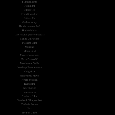
Filmkritikerna
Filmnight
FilmoFilia
FromBeyond.se
Fröken TV
Gotham Alley
Har du inte sett den?
Highdefinition
IMP Awards (Movie Posters)
Karins Universum
Mackans Film
Monstars
MoonChild
Movie-Censorship
MoviePostersDB
Moviemans Guide
NonStop Entertainment
Othgirl.se
Prometheus Movie
Retard Messiah
Rymdfilm
Scifishop.se
Seriesmaniac
Spel och Film
Syndare i Filmparadiset
TV-Serie Posters
Tess
The Fan Carpet