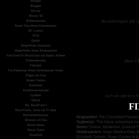
Biotajm
som kräver en hel del hjärnverksamhe
Bloggen
kommer svaret på allt... typ.
Blu-ray
Blu-ray 3D
Bokrecensioner
Besättningen på ry
Buena Vista Home Entertainment
DC Comics
Det finns inte bara ett mysterium som
DVD
om många anser detta vara den svagar
Djurliv
känslan, framtidstänket och det enkla 
DreamWorks Animation
häpnadsväckande in i det sista.
DreamWorks Home Entertainment
Film/Serie/Tv/Musik/Spel och Kändis Nyheter
Filmrecensioner
Men nå
Filmtajm
Fox-Paramount Home Entertainment Nordic
Med sin mystik, spänning och lurighe
Frågor och Svar
samman alla filmer i
Cloverfield-
un
Honest Trailers
på det hela.
Kortfilmer
Kortfilmsrecensioner
Ljudbok
...
och en person f
Marvel
F
Me, Myself and I
Mina Filmer, Serier och Tv-Spel
Miniserierecensioner
Originaltitel:
The Cloverfield Paradox
Monsters of Film
Tagline(s):
"The future unleashed eve
Musik Album
Genre:
Drama, Mysterium, Science Fict
Musik Videor
Skådespelare:
Gugu Mbatha-Raw, Dav
Njutafilms
Elizabeth Debicki, Roger Davies m.fl.