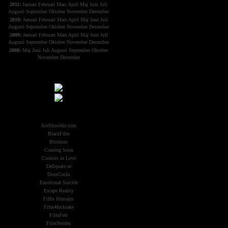
2011:
Januari
Februari
Mars
April
Maj
Juni
Juli
Augusti
September
Oktober
November
December
2010:
Januari
Februari
Mars
April
Maj
Juni
Juli
Augusti
September
Oktober
November
December
2009:
Januari
Februari
Mars
April
Maj
Juni
Juli
Augusti
September
Oktober
November
December
2008:
Maj
Juni
Juli
Augusti
September
Oktober
November
December
Samarbeten:
Other Aliens
AceShowbiz.com
BlackFilm
Blushots
Coming Soon
Cookies in Love
Deliquate.se
DomCoola
Emotional Suicide
Escape Reality
Fiffis filmtajm
Film4fucksake
FilmFett
FilmNerden