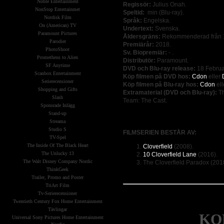
Noble Entertainment
Regissör:
Julius Onah.
NonStop Entertainmet
Speltid:
min (Blu-ray).
Nordisk Film
Språk:
Engelska.
On (American) TV
Undertext:
Svenska.
Paramount Pictures
Åldersgräns:
Rekommenderad från 1
Parodier
Premiärår:
2018.
PhotoShoot
Sv. Biopremiär:
- .
Prometheus to Alien
Distributör:
Paramount.
SF Anytime
DVD och Blu-ray release:
18 Februa
Scanbox Entertainment
Köp filmen på DVD hos:
Cdon
eller
Serierecensioner
Köp filmen på Blu-ray hos:
Cdon
ell
Shopping and Gifts
Extramaterial (DVD och Blu-ray):
Th
Slash
Team: The Cast.
Sponsrade Inlägg
Stand-up
Streama
Studio S
FILMSERIEN BESTÅR AV:
TV-Spel
The Inside Of The Black Heart
Cloverfield
(2008).
The Unlucky 13
10 Cloverfield Lane
(2016).
The Walt Disney Company Nordic
The Cloverfield Paradox (201
ThinkGeek
Trailer, Promo and Poster
TriArt Film
Tv-Serierecensioner
Twentieth Century Fox Home Entertainment
Tävlingar
KO
Universal Sony Pictures Home Entertainment