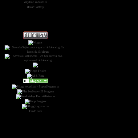
Weyland industries
iHeartFantasy
Widgets &
Reklam:
FeedShark