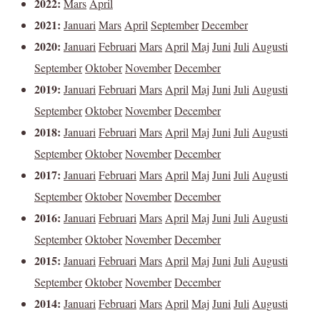
2022:
Mars
April
2021:
Januari
Mars
April
September
December
2020:
Januari
Februari
Mars
April
Maj
Juni
Juli
Augusti
September
Oktober
November
December
2019:
Januari
Februari
Mars
April
Maj
Juni
Juli
Augusti
September
Oktober
November
December
2018:
Januari
Februari
Mars
April
Maj
Juni
Juli
Augusti
September
Oktober
November
December
2017:
Januari
Februari
Mars
April
Maj
Juni
Juli
Augusti
September
Oktober
November
December
2016:
Januari
Februari
Mars
April
Maj
Juni
Juli
Augusti
September
Oktober
November
December
2015:
Januari
Februari
Mars
April
Maj
Juni
Juli
Augusti
September
Oktober
November
December
2014:
Januari
Februari
Mars
April
Maj
Juni
Juli
Augusti