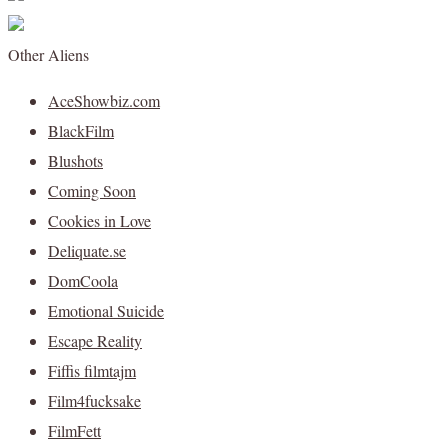
Other Aliens
AceShowbiz.com
BlackFilm
Blushots
Coming Soon
Cookies in Love
Deliquate.se
DomCoola
Emotional Suicide
Escape Reality
Fiffis filmtajm
Film4fucksake
FilmFett