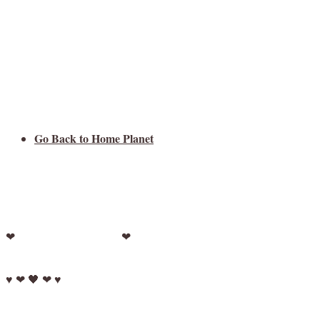
Go Back to Home Planet
Kontaktinformation
❤
❤
♥ ❤ 🖤 ❤ ♥