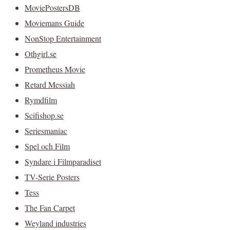
MoviePostersDB
Moviemans Guide
NonStop Entertainment
Othgirl.se
Prometheus Movie
Retard Messiah
Rymdfilm
Scifishop.se
Seriesmaniac
Spel och Film
Syndare i Filmparadiset
TV-Serie Posters
Tess
The Fan Carpet
Weyland industries