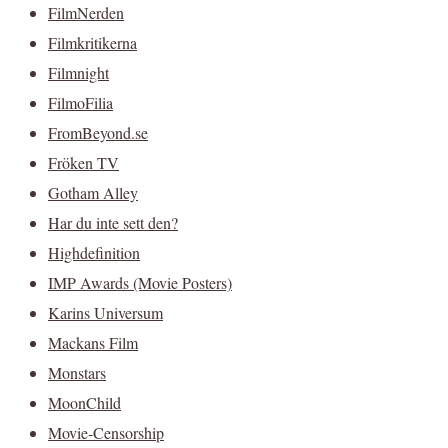
FilmNerden
Filmkritikerna
Filmnight
FilmoFilia
FromBeyond.se
Fröken TV
Gotham Alley
Har du inte sett den?
Highdefinition
IMP Awards (Movie Posters)
Karins Universum
Mackans Film
Monstars
MoonChild
Movie-Censorship