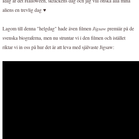
Idag är det Halloween, skräckens dag och jag vill önska alla mina
aliens en trevlig dag ♥
Lagom till denna "helgdag" hade även filmen
Jigsaw
premiär på de
svenska biograferna, men nu struntar vi i den filmen och istället
riktar vi in oss på hur det är att leva med självaste Jigsaw: