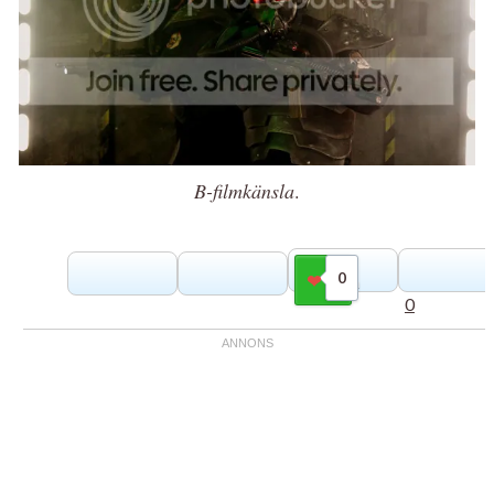
B-filmkänsla
.
0
Gilla
0