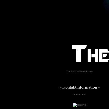
Go Back to Home Planet
Kontaktinformation
❤
❤
♥ ❤ 🖤 ❤ ♥