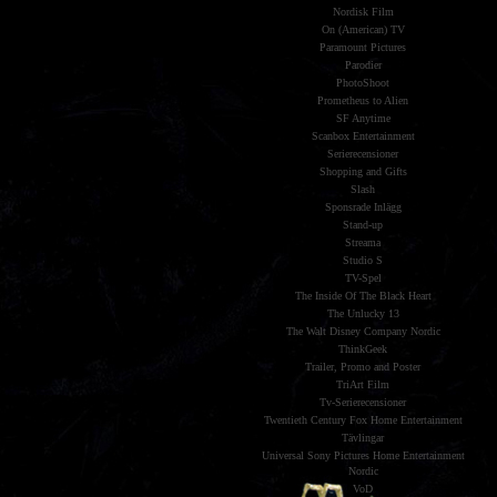
Nordisk Film
On (American) TV
Paramount Pictures
Parodier
PhotoShoot
Prometheus to Alien
SF Anytime
Scanbox Entertainment
Serierecensioner
Shopping and Gifts
Slash
Sponsrade Inlägg
Stand-up
Streama
Studio S
TV-Spel
The Inside Of The Black Heart
The Unlucky 13
The Walt Disney Company Nordic
ThinkGeek
Trailer, Promo and Poster
TriArt Film
Tv-Serierecensioner
Twentieth Century Fox Home Entertainment
Tävlingar
Universal Sony Pictures Home Entertainment
Nordic
VoD