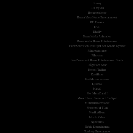
Blu-ray
Blu-ray 3D
Bokrecensioner
Buena Vista Home Entertainment
DC Comics
DVD
Djurliv
DreamWorks Animation
DreamWorks Home Entertainment
Film/Serie/Tv/Musik/Spel och Kändis Nyheter
Filmrecensioner
Filmtajm
Fox-Paramount Home Entertainment Nordic
Frågor och Svar
Honest Trailers
Kortfilmer
Kortfilmsrecensioner
Ljudbok
Marvel
Me, Myself and I
Mina Filmer, Serier och Tv-Spel
Miniserierecensioner
Monsters of Film
Musik Album
Musik Videor
Njutafilms
Noble Entertainment
NonStop Entertainmet