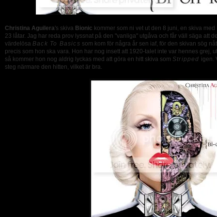
Christina Aguilera
's skiva
Bionic
kommer som ni vet ut den 8 juni, en skiva med
23 låtar. Jag har reda prov lyssnat på den "vanliga" utgåva och får väll säga att d
värdelösa
Back To Basics
som kom för några år sen iaf, för den skivan sög nått 
precis som hon ska vara. Hon har nog insett att 1920-talet inte var hennes grej, ut
så kommer hon nog aldrig lyckas med att göra en hitt skiva som
Stripped
igen. V
steg närmare den hitten, vilket är bra.