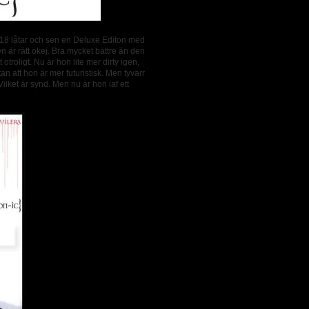
 18 låtar och sen en Deluxe Editon med
en är rätt okej. Bra mycket bättre än den
otroligt. Nu är hon lite mer dirty igen,
an att hon är mer futuristisk. Men tyvärr
ilket är synd. Men nu är hon iaf ett