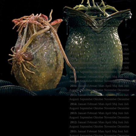
Warner Bros.
Webbserier
Webbserierecensioner
The X-Files
2024:
Januari
2023:
Januari
Mars
2022:
Mars
April
2021:
Januari
Mars
April
September
December
2020:
Januari
Februari
Mars
April
Maj
Juni
Juli
Augusti
September
Oktober
November
December
2019:
Januari
Februari
Mars
April
Maj
Juni
Juli
Augusti
September
Oktober
November
December
2018:
Januari
Februari
Mars
April
Maj
Juni
Juli
Augusti
September
Oktober
November
December
2017:
Januari
Februari
Mars
April
Maj
Juni
Juli
Augusti
September
Oktober
November
December
2016:
Januari
Februari
Mars
April
Maj
Juni
Juli
Augusti
September
Oktober
November
December
2015:
Januari
Februari
Mars
April
Maj
Juni
Juli
Augusti
September
Oktober
November
December
2014:
Januari
Februari
Mars
April
Maj
Juni
Juli
Augusti
September
Oktober
November
December
2013:
Januari
Februari
Mars
April
Maj
Juni
Juli
Augusti
September
Oktober
November
December
2012:
Januari
Februari
Mars
April
Maj
Juni
Juli
Augusti
September
Oktober
November
December
2011:
Januari
Februari
Mars
April
Maj
Juni
Juli
Augusti
September
Oktober
November
December