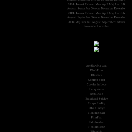
2010:
Januari
Februari
Mars
April
Maj
Juni
Juli
Augusti
September
Oktober
November
December
2009:
Januari
Februari
Mars
April
Maj
Juni
Juli
Augusti
September
Oktober
November
December
2008:
Maj
Juni
Juli
Augusti
September
Oktober
November
December
Samarbeten:
Other Aliens
AceShowbiz.com
BlackFilm
Blushots
Coming Soon
Cookies in Love
Deliquate.se
DomCoola
Emotional Suicide
Escape Reality
Fiffis filmtajm
Film4fucksake
FilmFett
FilmNerden
Filmkritikerna
Filmnight