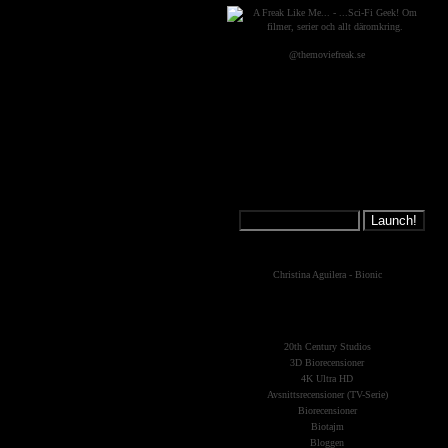
@themoviefreak.se
Jump on a
Spaceship:
What's New?
Christina Aguilera - Bionic
The Planets
(Kategorier)
20th Century Studios
3D Biorecensioner
4K Ultra HD
Avsnittsrecensioner (TV-Serie)
Biorecensioner
Biotajm
Bloggen