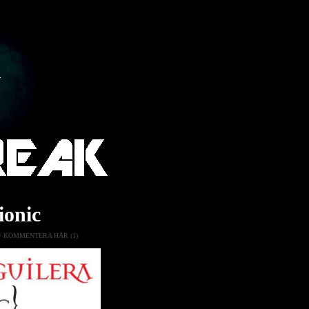
ionic
/
KOMMENTERA HÄR (1)