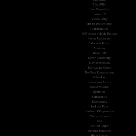
FilmoFilia
FromBeyond.se
Fröken TV
Gotham Alley
Har du inte sett den?
Highdefinition
IMP Awards (Movie Posters)
Karins Universum
Mackans Film
Monstars
MoonChild
Movie-Censorship
MoviePostersDB
Moviemans Guide
NonStop Entertainment
Othgirl.se
Prometheus Movie
Retard Messiah
Rymdfilm
Scifishop.se
Seriesmaniac
Spel och Film
Syndare i Filmparadiset
TV-Serie Posters
Tess
The Fan Carpet
Weyland industries
iHeartFantasy