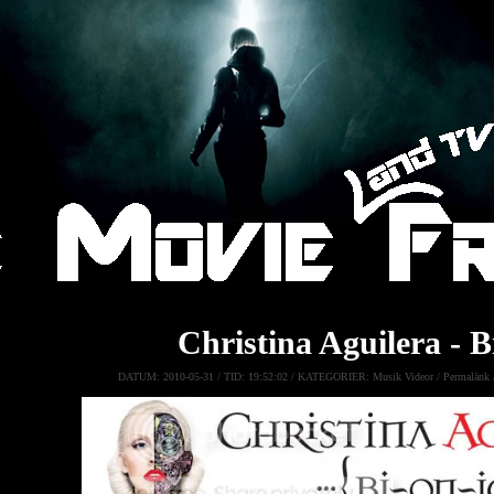
Christina Aguilera - B
DATUM:
2010-05-31 /
TID:
19:52:02 /
KATEGORIER:
Musik Videor
/
Permalänk