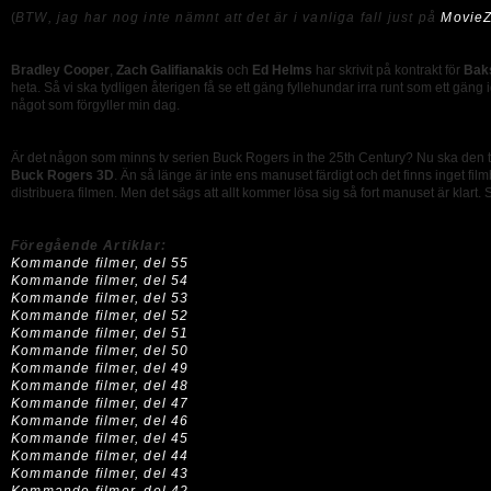
(
BTW, jag har nog inte nämnt att det är i vanliga fall just på
MovieZ
Bradley Cooper
,
Zach Galifianakis
och
Ed Helms
har skrivit på kontrakt för
Bak
heta. Så vi ska tydligen återigen få se ett gäng fyllehundar irra runt som ett gäng 
något som förgyller min dag.
Är det någon som minns tv serien Buck Rogers in the 25th Century? Nu ska den ty
Buck Rogers 3D
. Än så länge är inte ens manuset färdigt och det finns inget film
distribuera filmen. Men det sägs att allt kommer lösa sig så fort manuset är klart. 
Föregående Artiklar:
Kommande filmer, del 55
Kommande filmer, del 54
Kommande filmer, del 53
Kommande filmer, del 52
Kommande filmer, del 51
Kommande filmer, del 50
Kommande filmer, del 49
Kommande filmer, del 48
Kommande filmer, del 47
Kommande filmer, del 46
Kommande filmer, del 45
Kommande filmer, del 44
Kommande filmer, del 43