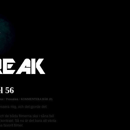
l 56
ter
/
Permalänk
/
KOMMENTERA HÄR (0)
essera mig, och det gjorde det:
och de båda filmerna ska i såna fall
 kontrakt. Så nu är det bara att vänta
 favorit filmer.