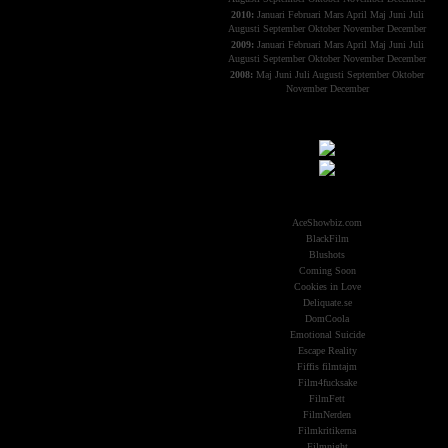
2010:
Januari
Februari
Mars
April
Maj
Juni
Juli
Augusti
September
Oktober
November
December
2009:
Januari
Februari
Mars
April
Maj
Juni
Juli
Augusti
September
Oktober
November
December
2008:
Maj
Juni
Juli
Augusti
September
Oktober
November
December
Samarbeten:
Other Aliens
AceShowbiz.com
BlackFilm
Blushots
Coming Soon
Cookies in Love
Deliquate.se
DomCoola
Emotional Suicide
Escape Reality
Fiffis filmtajm
Film4fucksake
FilmFett
FilmNerden
Filmkritikerna
Filmnight