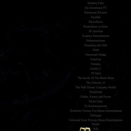
Nordisk Film
On (American) TV
Paramount Pictures
Parodier
PhotoShoot
Prometheus to Alien
SF Anytime
Scanbox Entertainment
Serierecensioner
Shopping and Gifts
Slash
Sponsrade Inlägg
Stand-up
Streama
Studio S
TV-Spel
The Inside Of The Black Heart
The Unlucky 13
The Walt Disney Company Nordic
ThinkGeek
Trailer, Promo and Poster
TriArt Film
Tv-Serierecensioner
Twentieth Century Fox Home Entertainment
Tävlingar
Universal Sony Pictures Home Entertainment
Nordic
VoD