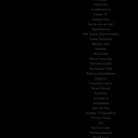
FilmoFilia
FromBeyond.se
Fröken TV
Gotham Alley
Har du inte sett den?
Highdefinition
IMP Awards (Movie Posters)
Karins Universum
Mackans Film
Monstars
MoonChild
Movie-Censorship
MoviePostersDB
Moviemans Guide
NonStop Entertainment
Othgirl.se
Prometheus Movie
Retard Messiah
Rymdfilm
Scifishop.se
Seriesmaniac
Spel och Film
Syndare i Filmparadiset
TV-Serie Posters
Tess
The Fan Carpet
Weyland industries
iHeartFantasy