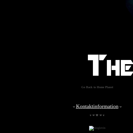
Go Back to Home Planet
Kontaktinformation
❤
❤
♥ ❤ 🖤 ❤ ♥