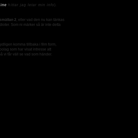
ine
hittar jag letar min info
).
smällan 2
, eller vad den nu kan tänkas
idioter. Som ni märker så är inte detta
dligen komma tillbaka i film form,
bolag som har visat intresse att
Så vi får väll se vad som händer.