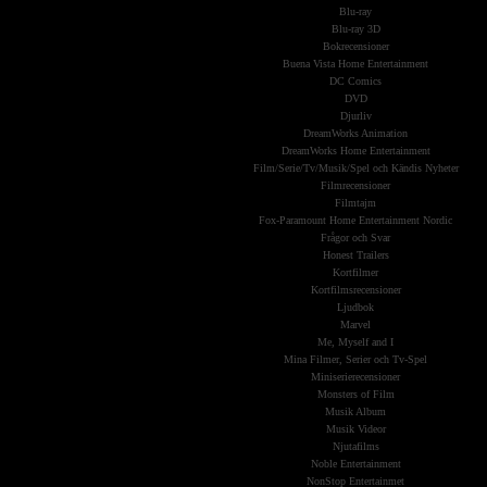
Blu-ray
Blu-ray 3D
Bokrecensioner
Buena Vista Home Entertainment
DC Comics
DVD
Djurliv
DreamWorks Animation
DreamWorks Home Entertainment
Film/Serie/Tv/Musik/Spel och Kändis Nyheter
Filmrecensioner
Filmtajm
Fox-Paramount Home Entertainment Nordic
Frågor och Svar
Honest Trailers
Kortfilmer
Kortfilmsrecensioner
Ljudbok
Marvel
Me, Myself and I
Mina Filmer, Serier och Tv-Spel
Miniserierecensioner
Monsters of Film
Musik Album
Musik Videor
Njutafilms
Noble Entertainment
NonStop Entertainmet