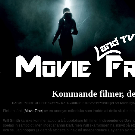
Kommande filmer, de
DATUM:
2010-03-31 /
TID:
23:39:28 /
KATEGORIER:
Film/Serie/Tv/Musik/Spel och Kändis Nyhe
Fick en länk (
MovieZine
) av en anonym människa som trodde att detta skulle intr
Will Smith
kanske kommer att göra två uppföljare till filmen
Independence Day
, 
spelas in samtidigt. Men inget är ännu klart, men Will ska tydligen ha skrivit på ett
och se. Jag hoppas ju klart på att detta blir av, då Independence Day är en av mina