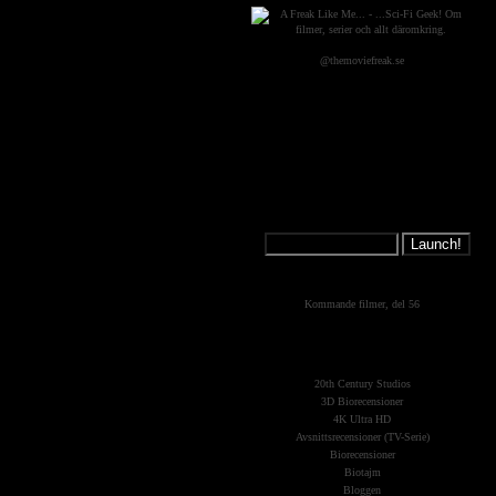
@themoviefreak.se
Jump on a
Spaceship:
What's New?
Kommande filmer, del 56
The Planets
(Kategorier)
20th Century Studios
3D Biorecensioner
4K Ultra HD
Avsnittsrecensioner (TV-Serie)
Biorecensioner
Biotajm
Bloggen