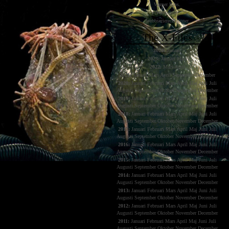
Warner Bros.
Webbserier
Webbserierecensioner
The X-Files
2024:
Januari
2023:
Januari
Mars
2022:
Mars
April
2021:
Januari
Mars
April
September
December
2020:
Januari
Februari
Mars
April
Maj
Juni
Juli
Augusti
September
Oktober
November
December
2019:
Januari
Februari
Mars
April
Maj
Juni
Juli
Augusti
September
Oktober
November
December
2018:
Januari
Februari
Mars
April
Maj
Juni
Juli
Augusti
September
Oktober
November
December
2017:
Januari
Februari
Mars
April
Maj
Juni
Juli
Augusti
September
Oktober
November
December
2016:
Januari
Februari
Mars
April
Maj
Juni
Juli
Augusti
September
Oktober
November
December
2015:
Januari
Februari
Mars
April
Maj
Juni
Juli
Augusti
September
Oktober
November
December
2014:
Januari
Februari
Mars
April
Maj
Juni
Juli
Augusti
September
Oktober
November
December
2013:
Januari
Februari
Mars
April
Maj
Juni
Juli
Augusti
September
Oktober
November
December
2012:
Januari
Februari
Mars
April
Maj
Juni
Juli
Augusti
September
Oktober
November
December
2011:
Januari
Februari
Mars
April
Maj
Juni
Juli
Augusti
September
Oktober
November
December