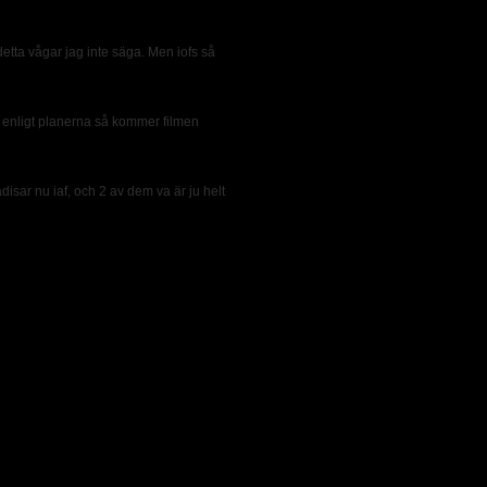
etta vågar jag inte säga. Men iofs så
r enligt planerna så kommer filmen
ådisar nu iaf, och 2 av dem va är ju helt