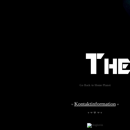
Go Back to Home Planet
Kontaktinformation
❤
❤
♥ ❤ 🖤 ❤ ♥