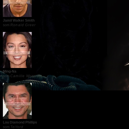
Jamil Walker Smith
som
Ronald Greer
Ming-Na
som
Camille Wray
Lou Diamond Phillips
som
Telford