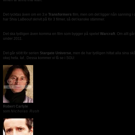
filmen är ännu inte klart.
Det rycktas även om en 3:e
Transformers
film, men om det ligger nån sanning i d
har Shia LaBeouf skrivit på för 3 filmer, så det kanske stämmer.
Det ska tydligen även komma en film som bygger på spelet
Warcraft
. Om allt gå
under 2011.
Det går slött för serien
Stargate Universe
, men de har tydligen hittat alla sina sk
okej heta. Iaf.. Dessa kommer vi få se i SGU:
Robert Carlyle
som
Nicholas Rush