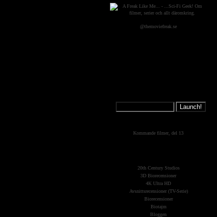
@themoviefreak.se
Jump on a
Spaceship:
What's New?
Kommande filmer, del 13
The Planets
(Kategorier)
20th Century Studios
3D Biorecensioner
4K Ultra HD
Avsnittsrecensioner (TV-Serie)
Biorecensioner
Biotajm
Bloggen