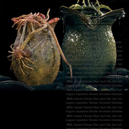
Warner Bros.
Webbserier
Webbserierecensioner
The X-Files
2024:
Januari
2023:
Januari
Mars
2022:
Mars
April
2021:
Januari
Mars
April
September
December
2020:
Januari
Februari
Mars
April
Maj
Juni
Juli
Augusti
September
Oktober
November
December
2019:
Januari
Februari
Mars
April
Maj
Juni
Juli
Augusti
September
Oktober
November
December
2018:
Januari
Februari
Mars
April
Maj
Juni
Juli
Augusti
September
Oktober
November
December
2017:
Januari
Februari
Mars
April
Maj
Juni
Juli
Augusti
September
Oktober
November
December
2016:
Januari
Februari
Mars
April
Maj
Juni
Juli
Augusti
September
Oktober
November
December
2015:
Januari
Februari
Mars
April
Maj
Juni
Juli
Augusti
September
Oktober
November
December
2014:
Januari
Februari
Mars
April
Maj
Juni
Juli
Augusti
September
Oktober
November
December
2013:
Januari
Februari
Mars
April
Maj
Juni
Juli
Augusti
September
Oktober
November
December
2012:
Januari
Februari
Mars
April
Maj
Juni
Juli
Augusti
September
Oktober
November
December
2011:
Januari
Februari
Mars
April
Maj
Juni
Juli
Augusti
September
Oktober
November
December