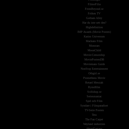
FilmoFilia
FromBeyond.se
Fröken TV
Gotham Alley
Har du inte sett den?
Highdefinition
IMP Awards (Movie Posters)
Karins Universum
Mackans Film
Monstars
MoonChild
Movie-Censorship
MoviePostersDB
Moviemans Guide
NonStop Entertainment
Othgirl.se
Prometheus Movie
Retard Messiah
Rymdfilm
Scifishop.se
Seriesmaniac
Spel och Film
Syndare i Filmparadiset
TV-Serie Posters
Tess
The Fan Carpet
Weyland industries
iHeartFantasy