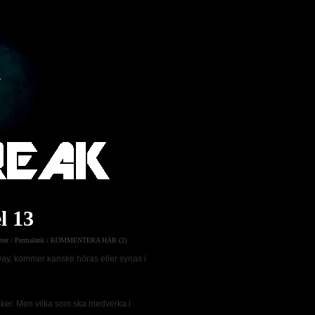
l 13
ter
/
Permalänk
/
KOMMENTERA HÄR (2)
ay, kommer kanske höras eller synas i
ker. Men vilka som ska medverka i