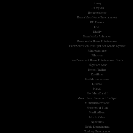
Blu-ray
Blu-ray 3D
Bokrecensioner
Buena Vista Home Entertainment
DC Comics
DVD
Djurliv
DreamWorks Animation
DreamWorks Home Entertainment
Film/Serie/Tv/Musik/Spel och Kändis Nyheter
Filmrecensioner
Filmtajm
Fox-Paramount Home Entertainment Nordic
Frågor och Svar
Honest Trailers
Kortfilmer
Kortfilmsrecensioner
Ljudbok
Marvel
Me, Myself and I
Mina Filmer, Serier och Tv-Spel
Miniserierecensioner
Monsters of Film
Musik Album
Musik Videor
Njutafilms
Noble Entertainment
NonStop Entertainmet