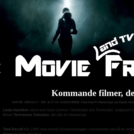
Kommande filmer, de
DATUM:
2009-02-27 /
TID:
20:57:24 /
KATEGORIER:
Film/Serie/Tv/Musik/Spel och Kändis Nyhe
Linda Hamilton
, känd som Sara Connor i Terminator och Terminator: Judgment D
filmen
Terminator Salvation
, fall nån är intresserad.
Total Recall
från 1990 med Arnold Schwarzenegger i huvudrollen ska få en rema