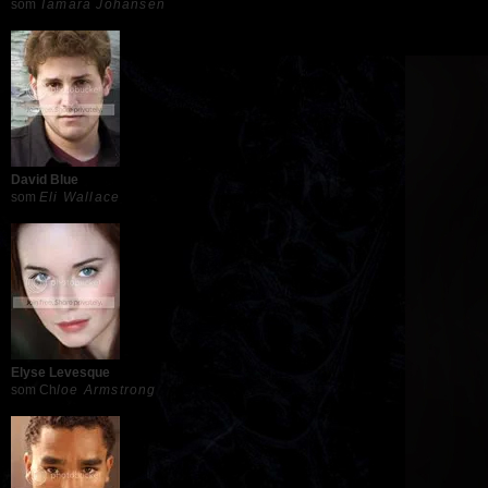
som
Tamara Johansen
David Blue
som
Eli Wallace
Elyse Levesque
som Ch
loe Armstrong