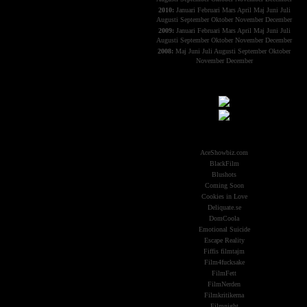
2010:
Januari
Februari
Mars
April
Maj
Juni
Juli
Augusti
September
Oktober
November
December
2009:
Januari
Februari
Mars
April
Maj
Juni
Juli
Augusti
September
Oktober
November
December
2008:
Maj
Juni
Juli
Augusti
September
Oktober
November
December
Samarbeten:
Other Aliens
AceShowbiz.com
BlackFilm
Blushots
Coming Soon
Cookies in Love
Deliquate.se
DomCoola
Emotional Suicide
Escape Reality
Fiffis filmtajm
Film4fucksake
FilmFett
FilmNerden
Filmkritikerna
Filmnight