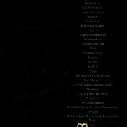
Nordisk Film
On (American) TV
Paramount Pictures
Parodier
PhotoShoot
Prometheus to Alien
SF Anytime
Scanbox Entertainment
Serierecensioner
Shopping and Gifts
Slash
Sponsrade Inlägg
Stand-up
Streama
Studio S
TV-Spel
The Inside Of The Black Heart
The Unlucky 13
The Walt Disney Company Nordic
ThinkGeek
Trailer, Promo and Poster
TriArt Film
Tv-Serierecensioner
Twentieth Century Fox Home Entertainment
Tävlingar
Universal Sony Pictures Home Entertainment
Nordic
VoD