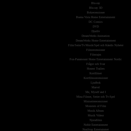
Blu-ray
Blu-ray 3D
Bokrecensioner
Buena Vista Home Entertainment
DC Comics
DVD
Djurliv
DreamWorks Animation
DreamWorks Home Entertainment
Film/Serie/Tv/Musik/Spel och Kändis Nyheter
Filmrecensioner
Filmtajm
Fox-Paramount Home Entertainment Nordic
Frågor och Svar
Honest Trailers
Kortfilmer
Kortfilmsrecensioner
Ljudbok
Marvel
Me, Myself and I
Mina Filmer, Serier och Tv-Spel
Miniserierecensioner
Monsters of Film
Musik Album
Musik Videor
Njutafilms
Noble Entertainment
NonStop Entertainmet