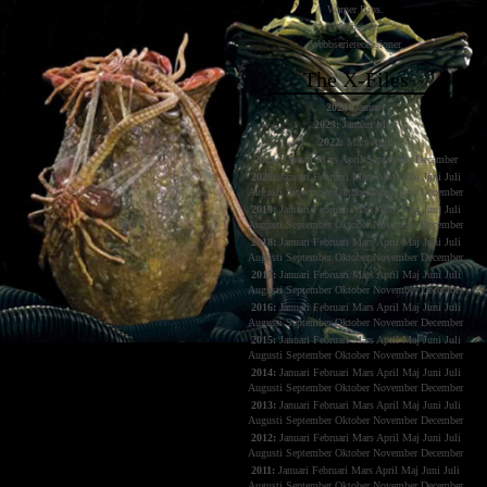
Warner Bros.
Webbserier
Webbserierecensioner
The X-Files
2024:
Januari
2023:
Januari
Mars
2022:
Mars
April
2021:
Januari
Mars
April
September
December
2020:
Januari
Februari
Mars
April
Maj
Juni
Juli
Augusti
September
Oktober
November
December
2019:
Januari
Februari
Mars
April
Maj
Juni
Juli
Augusti
September
Oktober
November
December
2018:
Januari
Februari
Mars
April
Maj
Juni
Juli
Augusti
September
Oktober
November
December
2017:
Januari
Februari
Mars
April
Maj
Juni
Juli
Augusti
September
Oktober
November
December
2016:
Januari
Februari
Mars
April
Maj
Juni
Juli
Augusti
September
Oktober
November
December
2015:
Januari
Februari
Mars
April
Maj
Juni
Juli
Augusti
September
Oktober
November
December
2014:
Januari
Februari
Mars
April
Maj
Juni
Juli
Augusti
September
Oktober
November
December
2013:
Januari
Februari
Mars
April
Maj
Juni
Juli
Augusti
September
Oktober
November
December
2012:
Januari
Februari
Mars
April
Maj
Juni
Juli
Augusti
September
Oktober
November
December
2011:
Januari
Februari
Mars
April
Maj
Juni
Juli
Augusti
September
Oktober
November
December