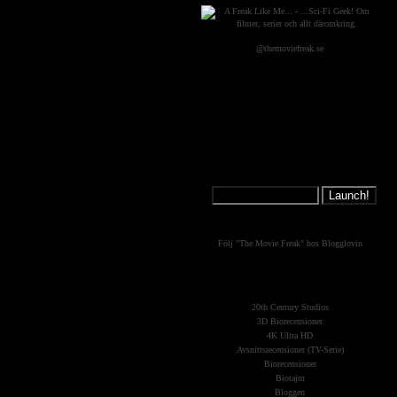
@themoviefreak.se
Jump on a
Spaceship:
What's New?
Följ "The Movie Freak" hos Blogglovin
The Planets
(Kategorier)
20th Century Studios
3D Biorecensioner
4K Ultra HD
Avsnittsrecensioner (TV-Serie)
Biorecensioner
Biotajm
Bloggen