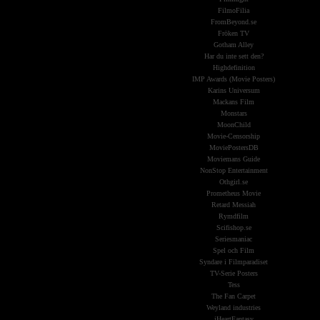
FilmoFilia
FromBeyond.se
Fröken TV
Gotham Alley
Har du inte sett den?
Highdefinition
IMP Awards (Movie Posters)
Karins Universum
Mackans Film
Monstars
MoonChild
Movie-Censorship
MoviePostersDB
Moviemans Guide
NonStop Entertainment
Othgirl.se
Prometheus Movie
Retard Messiah
Rymdfilm
Scifishop.se
Seriesmaniac
Spel och Film
Syndare i Filmparadiset
TV-Serie Posters
Tess
The Fan Carpet
Weyland industries
iHeartFantasy