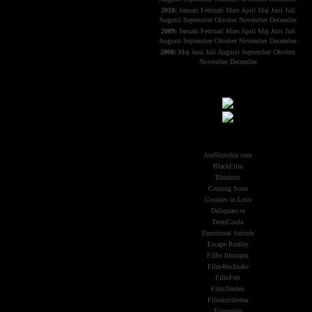
2010:
Januari
Februari
Mars
April
Maj
Juni
Juli
Augusti
September
Oktober
November
December
2009:
Januari
Februari
Mars
April
Maj
Juni
Juli
Augusti
September
Oktober
November
December
2008:
Maj
Juni
Juli
Augusti
September
Oktober
November
December
Samarbeten:
Other Aliens
AceShowbiz.com
BlackFilm
Blushots
Coming Soon
Cookies in Love
Deliquate.se
DomCoola
Emotional Suicide
Escape Reality
Fiffis filmtajm
Film4fucksake
FilmFett
FilmNerden
Filmkritikerna
Filmnight