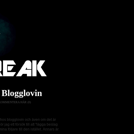
 Blogglovin
KOMMENTERA HÄR (0)
 hos blogglovin och även om det är
 jag ett försök till att "lägga beslag
 följare till den istället. Annars är