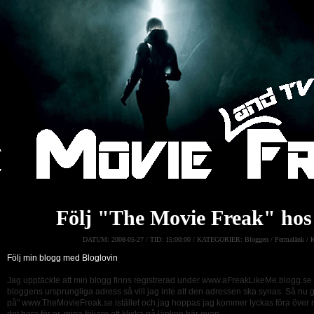
Följ "The Movie Freak" hos
DATUM:
2008-05-27 /
TID:
15:00:00 /
KATEGORIER:
Bloggen
/
Permalänk
/
Följ min blogg med Bloglovin
Jag upptäckte att min blogg finns registrerad under www.aFreakLikeMe.blogg.se
bloggens ursprungliga adress så vill jag inte att den adressen ska synas. Så nu gör
på" www.TheMovieFreak.se istället och jag hoppas jag kommer lyckas föra över mina