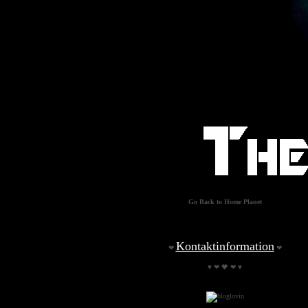
Go Back to Home Planet
Kontaktinformation
❤
❤
♥ ❤ 🖤 ❤ ♥