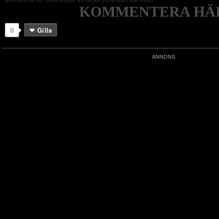
det bara för er, mina följare att klicka på länken här ovan.
KOMMENTERA HÄR
0
Gilla