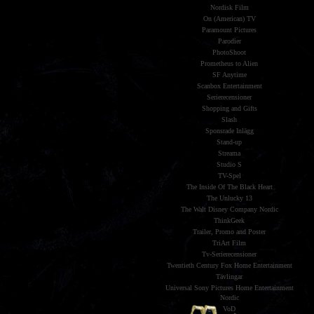
Nordisk Film
On (American) TV
Paramount Pictures
Parodier
PhotoShoot
Prometheus to Alien
SF Anytime
Scanbox Entertainment
Serierecensioner
Shopping and Gifts
Slash
Sponsrade Inlägg
Stand-up
Streama
Studio S
TV-Spel
The Inside Of The Black Heart
The Unlucky 13
The Walt Disney Company Nordic
ThinkGeek
Trailer, Promo and Poster
TriArt Film
Tv-Serierecensioner
Twentieth Century Fox Home Entertainment
Tävlingar
Universal Sony Pictures Home Entertainment
Nordic
VoD