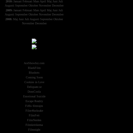
2010:
Januari
Februari
Mars
April
Maj
Juni
Juli
Augusti
September
Oktober
November
December
2009:
Januari
Februari
Mars
April
Maj
Juni
Juli
Augusti
September
Oktober
November
December
2008:
Maj
Juni
Juli
Augusti
September
Oktober
November
December
Samarbeten:
Other Aliens
AceShowbiz.com
BlackFilm
Blushots
Coming Soon
Cookies in Love
Deliquate.se
DomCoola
Emotional Suicide
Escape Reality
Fiffis filmtajm
Film4fucksake
FilmFett
FilmNerden
Filmkritikerna
Filmnight