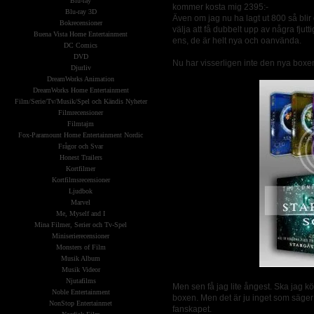
Blu-ray
kommer kosta mig 2395:-
Blu-ray 3D
Även om jag nu ha lagt ut 800 så blir
Bokrecensioner
välja att få dubbelt upp av några fjut
Buena Vista Home Entertainment
ens, de är helt nya och oanvända.
DC Comics
DVD
Nu har visserligen inte den nya boxen
Djurliv
DreamWorks Animation
DreamWorks Home Entertainment
Film/Serie/Tv/Musik/Spel och Kändis Nyheter
Filmrecensioner
Filmtajm
Fox-Paramount Home Entertainment Nordic
Frågor och Svar
Honest Trailers
Kortfilmer
Kortfilmsrecensioner
Ljudbok
Marvel
Me, Myself and I
Mina Filmer, Serier och Tv-Spel
Miniserierecensioner
Monsters of Film
Musik Album
Musik Videor
Njutafilms
Men sen få jag lite ångest. Ska jag köpa
Noble Entertainment
boxen. Men det är ju inget som säger
NonStop Entertainmet
fanskapet.