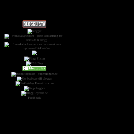
Widgets &
Reklam:
FeedShark