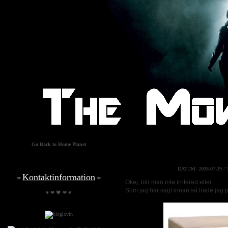
Go Back to Home Planet
DATUM:
2008-07-29 /
Kontaktinformation
❤
❤
Okej, blir man inte irriterad eller.
Som jag har sagt innan så hade jag p
♥ ❤ 🖤 ❤ ♥