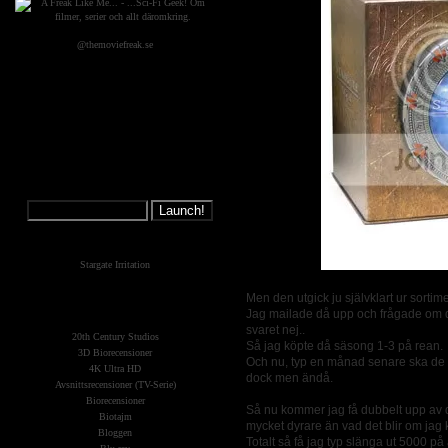
@themoviefreak.se
Jump on a
Spaceship:
What's New?
Stargate Irritation
The Planets
Men den utgick ju självklart ur sortime
(Kategorier)
Jag mailade då upp och frågade om d
svaret nej..
20th Century Studios
Så jag köpte då säsong 1-3 på rean.
3D Biorecensioner
Och nu, typ en månad senare ska de ta
4K Ultra HD
dock men ändå.
Avsnittsrecensioner (TV-Serie)
Biorecensioner
Så nu kommer jag få dubbelt upp av de
Biotajm
mycket dyrare än vad det blir om jag
Bloggen
Totalt så få jag typ slänga ut 5000 p