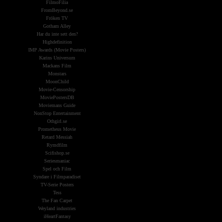
FilmoFilia
FromBeyond.se
Fröken TV
Gotham Alley
Har du inte sett den?
Highdefinition
IMP Awards (Movie Posters)
Karins Universum
Mackans Film
Monstars
MoonChild
Movie-Censorship
MoviePostersDB
Moviemans Guide
NonStop Entertainment
Othgirl.se
Prometheus Movie
Retard Messiah
Rymdfilm
Scifishop.se
Seriesmaniac
Spel och Film
Syndare i Filmparadiset
TV-Serie Posters
Tess
The Fan Carpet
Weyland industries
iHeartFantasy