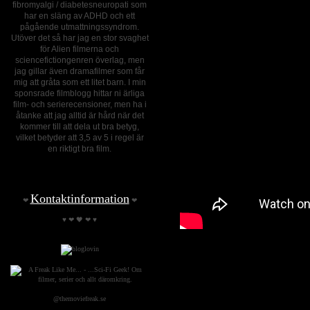
fibromyalgi / diabetesneuropati som
har en släng av ADHD och ett
pågående utmattningssyndrom.
Utöver det så har jag en stor svaghet
för Alien filmerna och
sciencefictiongenren överlag, men
jag gillar även dramafilmer som får
mig att gråta som ett litet barn. I min
sponsrade filmblogg hittar ni ärliga
film- och serierecensioner, men ha i
åtanke att jag alltid är hård när det
kommer till att dela ut bra betyg,
vilket betyder att 3,5 av 5 i regel är
en riktigt bra film.
Kontaktinformation
❤
❤
♥ ❤ 🖤 ❤ ♥
BETYG och FILMRECENSION
:
HELLRAISER
är en nyinspelning 
grund av ett segt upplägg. Nyinspelning
blodig vilket i sin tur får mig att känn
@themoviefreak.se
Därtill tilltalas jag av sminket på de 