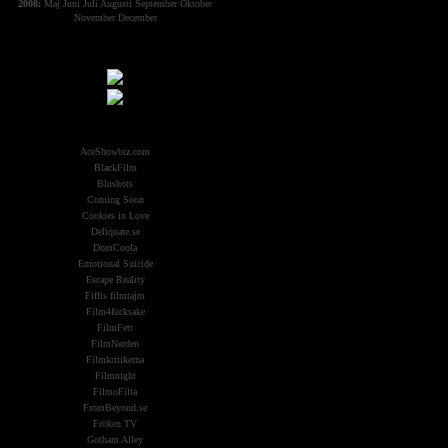
2008:
Maj
Juni
Juli
Augusti
September
Oktober
November
December
Samarbeten:
Other Aliens
AceShowbiz.com
BlackFilm
Blushots
Coming Soon
Cookies in Love
Deliquate.se
DomCoola
Emotional Suicide
Escape Reality
Fiffis filmtajm
Film4fucksake
FilmFett
FilmNerden
Filmkritikerna
Filmnight
FilmoFilia
FromBeyond.se
Fröken TV
Gotham Alley