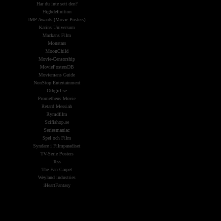
Har du inte sett den?
Highdefinition
IMP Awards (Movie Posters)
Karins Universum
Mackans Film
Monstars
MoonChild
Movie-Censorship
MoviePostersDB
Moviemans Guide
NonStop Entertainment
Othgirl.se
Prometheus Movie
Retard Messiah
Rymdfilm
Scifishop.se
Seriesmaniac
Spel och Film
Syndare i Filmparadiset
TV-Serie Posters
Tess
The Fan Carpet
Weyland industries
iHeartFantasy
Widgets &
Reklam: