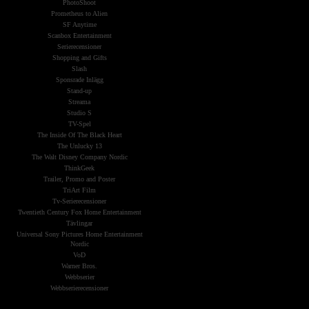
PhotoShoot
Prometheus to Alien
SF Anytime
Scanbox Entertainment
Serierecensioner
Shopping and Gifts
Slash
Sponsrade Inlägg
Stand-up
Streama
Studio S
TV-Spel
The Inside Of The Black Heart
The Unlucky 13
The Walt Disney Company Nordic
ThinkGeek
Trailer, Promo and Poster
TriArt Film
Tv-Serierecensioner
Twentieth Century Fox Home Entertainment
Tävlingar
Universal Sony Pictures Home Entertainment
Nordic
VoD
Warner Bros.
Webbserier
Webbserierecensioner