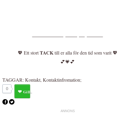
The Walt Disney Company Nordic
TACK
💖 Ett stort
till er alla för den tid som varit 💖
💕💗💕
TAGGAR:
Kontakt
,
Kontaktinfromation
;
0
Gilla