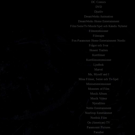
DC Comics
DVD
Djurliv
DreamWorks Animation
DreamWorks Home Entertainment
Film/Serie/Tv/Musik/Spel och Kändis Nyheter
Filmrecensioner
Filmtajm
Fox-Paramount Home Entertainment Nordic
Frågor och Svar
Honest Trailers
Kortfilmer
Kortfilmsrecensioner
Ljudbok
Marvel
Me, Myself and I
Mina Filmer, Serier och Tv-Spel
Miniserierecensioner
Monsters of Film
Musik Album
Musik Videor
Njutafilms
Noble Entertainment
NonStop Entertainmet
Nordisk Film
On (American) TV
Paramount Pictures
Parodier