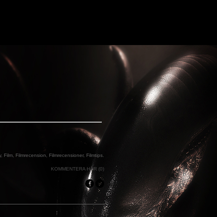
y
,
Film
,
Filmrecension
,
Filmrecensioner
,
Filmtips
.
KOMMENTERA HÄR (0)