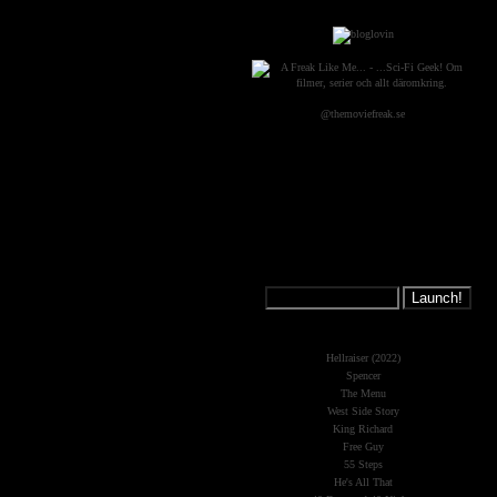
@themoviefreak.se
Jump on a
Spaceship:
What's New?
Hellraiser (2022)
Spencer
The Menu
West Side Story
King Richard
Free Guy
55 Steps
He's All That