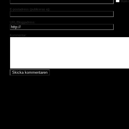
Kom i
E-postadress (publiceras ej):
URL/Bloggadress:
Kommentar: