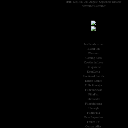
2008:
Maj
Juni
Juli
Augusti
September
Oktober
November
December
Samarbeten:
Other Aliens
AceShowbiz.com
BlackFilm
Blushots
Coming Soon
Cookies in Love
Deliquate.se
DomCoola
Emotional Suicide
Escape Reality
Fiffis filmtajm
Film4fucksake
FilmFett
FilmNerden
Filmkritikerna
Filmnight
FilmoFilia
FromBeyond.se
Fröken TV
Gotham Alley