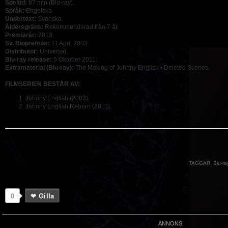
Speltid:
87 min (Blu-ray).
Språk:
Engelska.
Undertext:
Svenska.
Åldersgräns:
Rekommenderad från 7 år.
Premiärår:
2013.
Sv. Biopremiär:
11 April 2003.
Distributör:
Universal.
Blu-ray release:
5 Oktober 2011.
Extramaterial (Blu-ray):
The Making of Johnny English • Deleted Scenes.
FILMSERIEN BESTÅR AV:
Johnny English (2003).
Johnny English Reborn (2011).
TAGGAR:
Blu-ra
0
Gilla