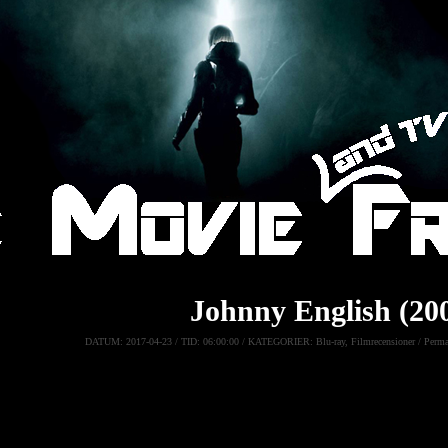
Johnny English (20
DATUM:
2017-04-23 /
TID:
06:00:00 /
KATEGORIER:
Blu-ray
,
Filmrecensioner
/
Perma
Johnny English
(Action, Komedi, Äventyr)
:
Englands sista spion, Johnny English, får i uppdrag att rädda lande
stulna. Till hjälp har han sin sidekick Bough och den vackra kvin