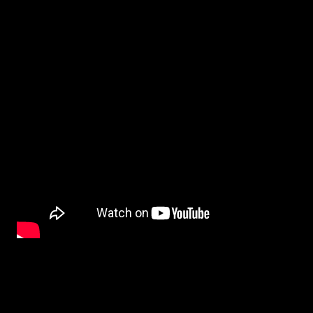
BETYG och RECENSION:
Johnny English
är en sån där dum komedi där Rowan Atkinson syns i titelrolle
som oturligt nog, mer eller mindre, också saknar sin hjärna. Handlingen är inte origi
dumma spåret så blir det varken underhållande eller roligt.