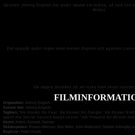
Spionen Johnny English har tyvärr tappat sin hjärna, så tack och 
Miller)
.
Rowan Atkinson är antagligen mest känd för att ha spelat den tröga Mr. Bean och
repeterar den rollen här i
Johnny English
, fast under andra omständigheter och f
max och istället för att bli roligt så blir det bara dumt och stundvis även äckligt.
de brister även när det handlar om att prestera.
Det uppstår tyvärr ingen kemi mellan English och agenten Lorna
I slutändan så är
Johnny English
bara en oerhört fjantig spionfilm som inte en
som tittare och ännu mindre ett skratt, och nu i efterhand undrar jag hur f*n jag 
uppföljare. Rowan Atkinsson, som skapade karaktären Johnny English för en serie
stannat kvar i reklampauserna och struntat i att gå vidare till vita duken men den
De tappra försöken till att locka fram skratt resulter
FILMINFORMATI
Originaltitel:
Johnny English.
Svensk titel:
Johnny English.
Taglines:
"
He Knows No Fear. He Knows No Danger. He Knows Noth
agent the Secret Service keeps secret.
" och "
Prepare for British Int
Genre:
Action, Komedi, Äventyr.
Skådespelare:
Rowan Atkinson, Ben Miller, John Malkovich, Natalie Imbruglia m.
Regissör:
Peter Howitt.