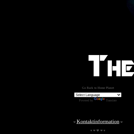
Go Back to Home Planet
Powered by
Translate
Kontaktinformation
❤
❤
♥ ❤ 🖤 ❤ ♥