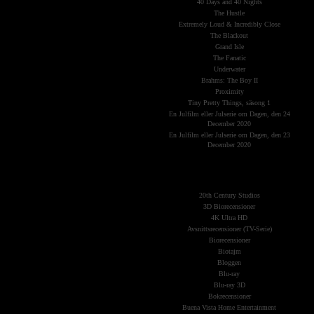
40 Days and 40 Nights
The Hustle
Extremely Loud & Incredibly Close
The Blackout
Grand Isle
The Fanatic
Underwater
Brahms: The Boy II
Proximity
Tiny Pretty Things, säsong 1
En Julfilm eller Julserie om Dagen, den 24
December 2020
En Julfilm eller Julserie om Dagen, den 23
December 2020
The Planets
(Kategorier)
20th Century Studios
3D Biorecensioner
4K Ultra HD
Avsnittsrecensioner (TV-Serie)
Biorecensioner
Biotajm
Bloggen
Blu-ray
Blu-ray 3D
Bokrecensioner
Buena Vista Home Entertainment