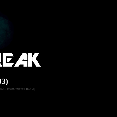
03)
länk
/
KOMMENTERA HÄR (0)
ts kronjuveler som har blivit
nliga agenten Lorna Campbell
.