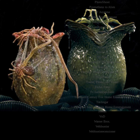
PhotoShoot
Prometheus to Alien
SF Anytime
Scanbox Entertainment
Serierecensioner
Shopping and Gifts
Slash
Sponsrade Inlägg
Stand-up
Streama
Studio S
TV-Spel
The Inside Of The Black Heart
The Unlucky 13
The Walt Disney Company Nordic
ThinkGeek
Trailer, Promo and Poster
TriArt Film
Tv-Serierecensioner
Twentieth Century Fox Home Entertainment
Tävlingar
Universal Sony Pictures Home Entertainment
Nordic
VoD
Warner Bros.
Webbserier
Webbserierecensioner