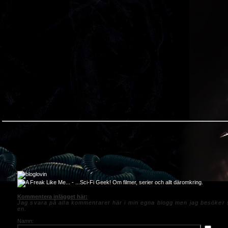
Kommentera inlägget här:
Jag svara på alla kommentarer här i min egna blogg men jag besöker s
en.
Namn: