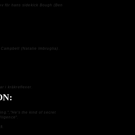
lov för hans sidekick Bough (Ben
 dessvärre är det nu bara som att han
örutsättningar. Allt är överdrivet till
 Därtill så saknar skådespelarna kemi och
 Campbell (Natalie Imbruglia)
.
s lyckas locka fram ett leende hos mig
tänkte när jag köpte filmen och dennes
 reklamfilmer, borde helt enkelt ha
na smörjan.
ar i kräkreflexer
.
ON:
ing.
", "
He's the kind of secret
elligence
".
fl.